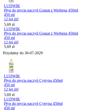
LUDWIK
Płyn do mycia naczyń Granat z Werbeną 450ml
450 ml
12,64
zł
/l
Cena
5,69
zł
LUDWIK
Płyn do mycia naczyń Granat z Werbeną 450ml
450 ml
12,64
zł
/l
Cena
5,69
zł
Przydatny do
30-07-2029
LUDWIK
Płyn do mycia naczyń Cytryna 450ml
450 ml
12,64
zł
/l
Cena
5,69
zł
LUDWIK
Płyn do mycia naczyń Cytryna 450ml
450 ml