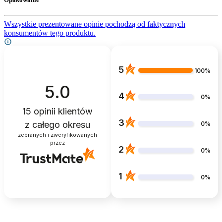
Wszystkie prezentowane opinie pochodzą od faktycznych
konsumentów tego produktu.
5
100%
5.0
4
0%
15
opinii klientów
3
z całego okresu
0%
zebranych i zweryfikowanych
przez
2
0%
1
0%