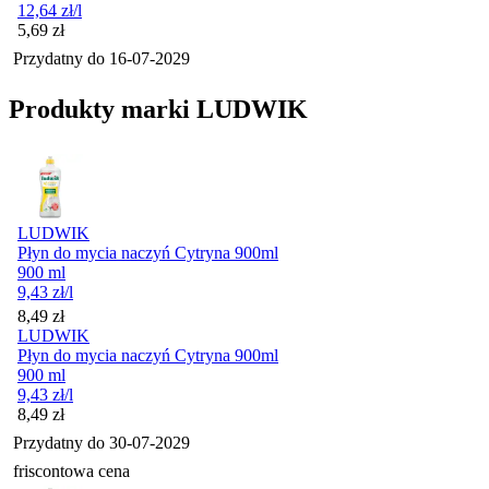
12,64
zł
/l
Cena
5,69
zł
Przydatny do
16-07-2029
Produkty marki LUDWIK
LUDWIK
Płyn do mycia naczyń Cytryna 900ml
900 ml
9,43
zł
/l
Cena
8,49
zł
LUDWIK
Płyn do mycia naczyń Cytryna 900ml
900 ml
9,43
zł
/l
Cena
8,49
zł
Przydatny do
30-07-2029
friscontowa cena