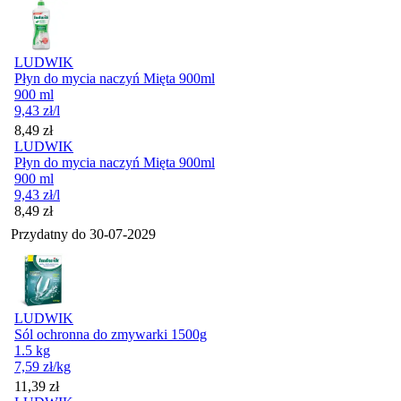
LUDWIK
Płyn do mycia naczyń Mięta 900ml
900 ml
9,43
zł
/l
Cena
8,49
zł
LUDWIK
Płyn do mycia naczyń Mięta 900ml
900 ml
9,43
zł
/l
Cena
8,49
zł
Przydatny do
30-07-2029
LUDWIK
Sól ochronna do zmywarki 1500g
1.5 kg
7,59
zł
/kg
Cena
11,39
zł