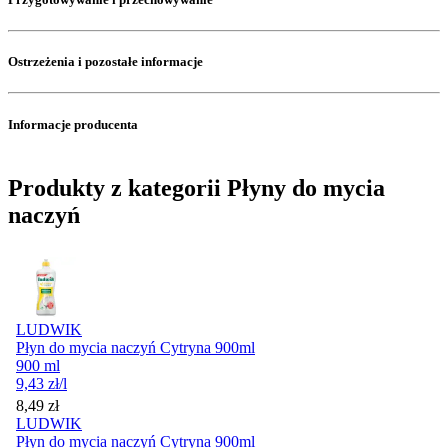
Ostrzeżenia i pozostałe informacje
Informacje producenta
Produkty z kategorii Płyny do mycia
naczyń
LUDWIK
Płyn do mycia naczyń Cytryna 900ml
900 ml
9,43
zł
/l
Cena
8,49
zł
LUDWIK
Płyn do mycia naczyń Cytryna 900ml