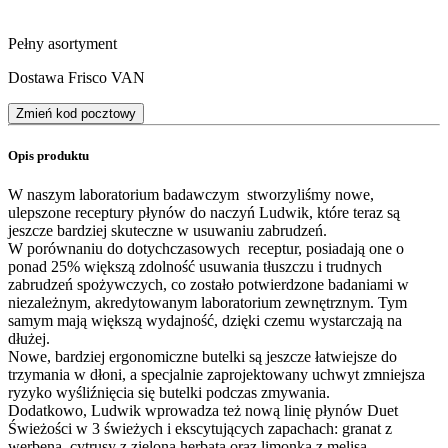
Pełny asortyment
Dostawa Frisco VAN
Zmień kod pocztowy
Opis produktu
W naszym laboratorium badawczym stworzyliśmy nowe,
ulepszone receptury płynów do naczyń Ludwik, które teraz są
jeszcze bardziej skuteczne w usuwaniu zabrudzeń.
W porównaniu do dotychczasowych receptur, posiadają one o
ponad 25% większą zdolność usuwania tłuszczu i trudnych
zabrudzeń spożywczych, co zostało potwierdzone badaniami w
niezależnym, akredytowanym laboratorium zewnętrznym. Tym
samym mają większą wydajność, dzięki czemu wystarczają na
dłużej.
Nowe, bardziej ergonomiczne butelki są jeszcze łatwiejsze do
trzymania w dłoni, a specjalnie zaprojektowany uchwyt zmniejsza
ryzyko wyśliźnięcia się butelki podczas zmywania.
Dodatkowo, Ludwik wprowadza też nową linię płynów Duet
Świeżości w 3 świeżych i ekscytujących zapachach: granat z
werbeną, cytrusy z zieloną herbatą oraz limonka z melisą.