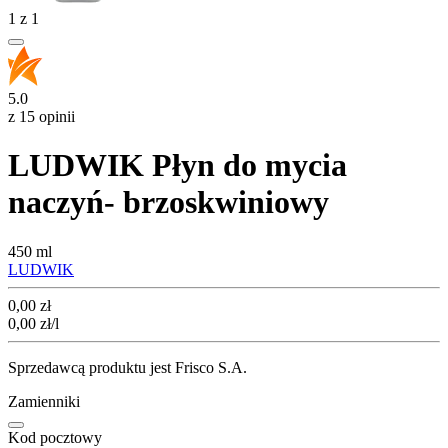
1
z
1
5.0
z 15 opinii
LUDWIK Płyn do mycia
naczyń- brzoskwiniowy
450 ml
LUDWIK
Cena
0,00
zł
0,00
zł
/l
Sprzedawcą produktu jest Frisco S.A.
Zamienniki
Kod pocztowy