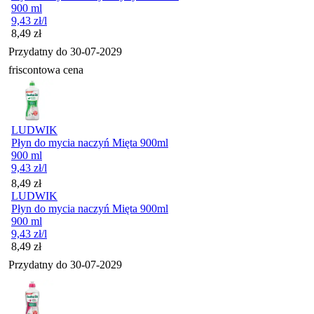
900 ml
9,43
zł
/l
Cena
8,49
zł
Przydatny do
30-07-2029
friscontowa cena
LUDWIK
Płyn do mycia naczyń Mięta 900ml
900 ml
9,43
zł
/l
Cena
8,49
zł
LUDWIK
Płyn do mycia naczyń Mięta 900ml
900 ml
9,43
zł
/l
Cena
8,49
zł
Przydatny do
30-07-2029