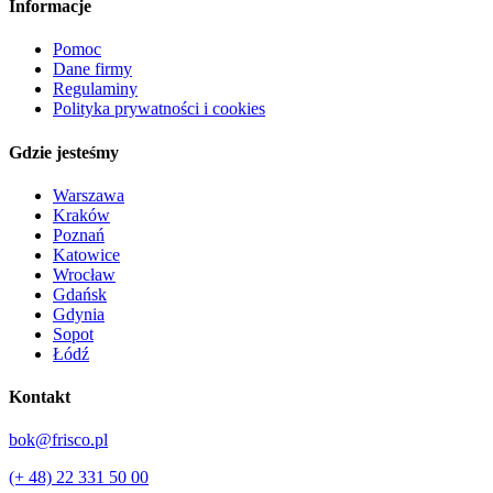
Informacje
Pomoc
Dane firmy
Regulaminy
Polityka prywatności i cookies
Gdzie jesteśmy
Warszawa
Kraków
Poznań
Katowice
Wrocław
Gdańsk
Gdynia
Sopot
Łódź
Kontakt
bok@frisco.pl
(+ 48) 22 331 50 00