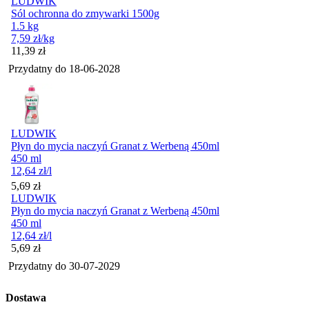
LUDWIK
Sól ochronna do zmywarki 1500g
1.5 kg
7,59
zł
/kg
Cena
11,39
zł
Przydatny do
18-06-2028
LUDWIK
Płyn do mycia naczyń Granat z Werbeną 450ml
450 ml
12,64
zł
/l
Cena
5,69
zł
LUDWIK
Płyn do mycia naczyń Granat z Werbeną 450ml
450 ml
12,64
zł
/l
Cena
5,69
zł
Przydatny do
30-07-2029
Dostawa