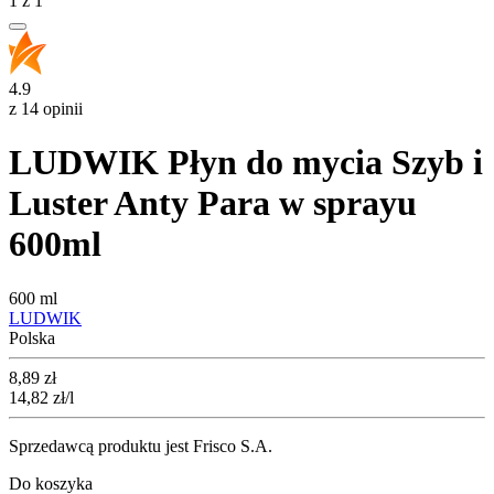
1
z
1
4.9
z 14 opinii
LUDWIK Płyn do mycia Szyb i
Luster Anty Para w sprayu
600ml
600 ml
LUDWIK
Polska
Cena
8,89
zł
14,82
zł
/l
Sprzedawcą produktu jest Frisco S.A.
Do koszyka