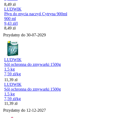
Cena
8,49
zł
LUDWIK
Płyn do mycia naczyń Cytryna 900ml
900 ml
9,43
zł
/l
Cena
8,49
zł
Przydatny do
30-07-2029
LUDWIK
Sól ochronna do zmywarki 1500g
1.5 kg
7,59
zł
/kg
Cena
11,39
zł
LUDWIK
Sól ochronna do zmywarki 1500g
1.5 kg
7,59
zł
/kg
Cena
11,39
zł
Przydatny do
12-12-2027