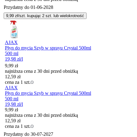
Przydatny do
01-06-2028
9,99
zł/szt. kupując
2
szt.
lub wielokrotność
AJAX
Płyn do mycia Szyb w sprayu Crystal 500ml
500 ml
19,98
zł
/l
9,99
zł
najniższa cena z 30 dni przed obniżką
12,59
zł
cena za 1 szt.
AJAX
Płyn do mycia Szyb w sprayu Crystal 500ml
500 ml
19,98
zł
/l
9,99
zł
najniższa cena z 30 dni przed obniżką
12,59
zł
cena za 1 szt.
Przydatny do
30-07-2027