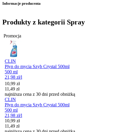
Informacje producenta
Produkty z kategorii Spray
Promocja
CLIN
Płyn do mycia Szyb Crystal 500ml
500 ml
21,98
zł
/l
Cena promocyjna
10,99
zł
11,49
zł
najniższa cena z 30 dni przed obniżką
CLIN
Płyn do mycia Szyb Crystal 500ml
500 ml
21,98
zł
/l
Cena promocyjna
10,99
zł
11,49
zł
najniższa cena z 30 dni przed obniżką