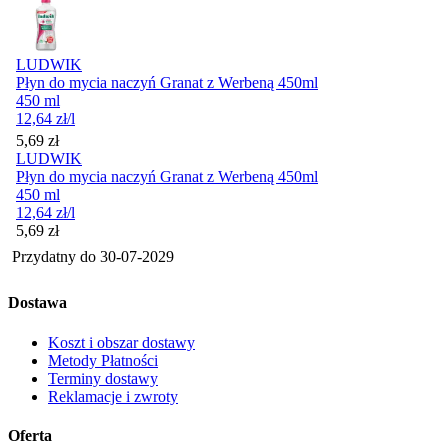
LUDWIK
Płyn do mycia naczyń Granat z Werbeną 450ml
450 ml
12,64
zł
/l
Cena
5,69
zł
LUDWIK
Płyn do mycia naczyń Granat z Werbeną 450ml
450 ml
12,64
zł
/l
Cena
5,69
zł
Przydatny do
30-07-2029
Dostawa
Koszt i obszar dostawy
Metody Płatności
Terminy dostawy
Reklamacje i zwroty
Oferta