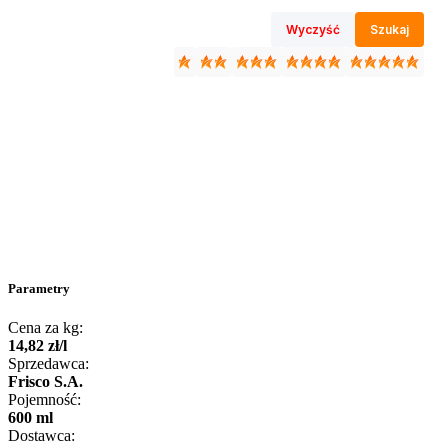
Wyczyść
Szukaj
Parametry
Cena za kg:
14
,
82
zł
/
l
Sprzedawca:
Frisco S.A.
Pojemność:
600 ml
Dostawca: