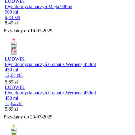
LUDWIK
Płyn do mycia naczyń Mięta 900ml
900 ml
9,43
zł
/l
Cena
8,49
zł
Przydatny do
16-07-2029
LUDWIK
Płyn do mycia naczyń Granat z Werbeną 450ml
450 ml
12,64
zł
/l
Cena
5,69
zł
LUDWIK
Płyn do mycia naczyń Granat z Werbeną 450ml
450 ml
12,64
zł
/l
Cena
5,69
zł
Przydatny do
23-07-2029