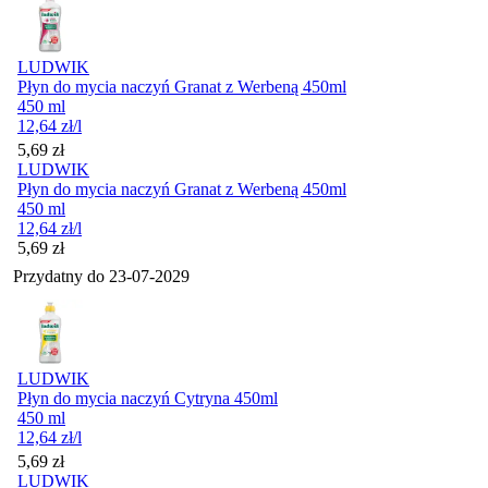
LUDWIK
Płyn do mycia naczyń Granat z Werbeną 450ml
450 ml
12,64
zł
/l
Cena
5,69
zł
LUDWIK
Płyn do mycia naczyń Granat z Werbeną 450ml
450 ml
12,64
zł
/l
Cena
5,69
zł
Przydatny do
23-07-2029
LUDWIK
Płyn do mycia naczyń Cytryna 450ml
450 ml
12,64
zł
/l
Cena
5,69
zł
LUDWIK