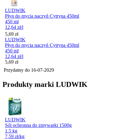
LUDWIK
Płyn do mycia naczyń Cytryna 450ml
450 ml
12,64
zł
/l
Cena
5,69
zł
LUDWIK
Płyn do mycia naczyń Cytryna 450ml
450 ml
12,64
zł
/l
Cena
5,69
zł
Przydatny do
16-07-2029
Produkty marki LUDWIK
LUDWIK
Sól ochronna do zmywarki 1500g
1.5 kg
7,59
zł
/kg