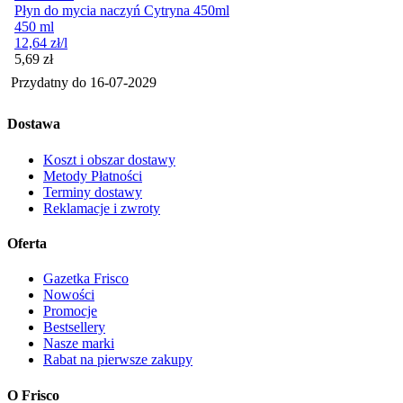
Płyn do mycia naczyń Cytryna 450ml
450 ml
12,64
zł
/l
Cena
5,69
zł
Przydatny do
16-07-2029
Dostawa
Koszt i obszar dostawy
Metody Płatności
Terminy dostawy
Reklamacje i zwroty
Oferta
Gazetka Frisco
Nowości
Promocje
Bestsellery
Nasze marki
Rabat na pierwsze zakupy
O Frisco