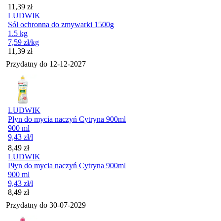
Cena
11,39
zł
LUDWIK
Sól ochronna do zmywarki 1500g
1.5 kg
7,59
zł
/kg
Cena
11,39
zł
Przydatny do
12-12-2027
LUDWIK
Płyn do mycia naczyń Cytryna 900ml
900 ml
9,43
zł
/l
Cena
8,49
zł
LUDWIK
Płyn do mycia naczyń Cytryna 900ml
900 ml
9,43
zł
/l
Cena
8,49
zł
Przydatny do
30-07-2029