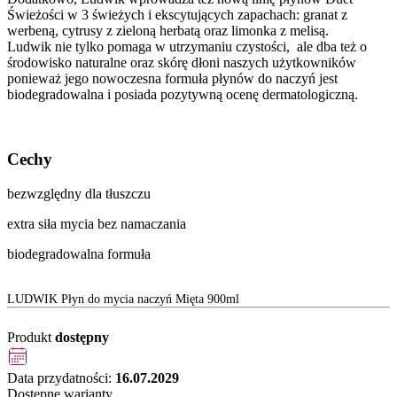
Świeżości w 3 świeżych i ekscytujących zapachach: granat z
werbeną, cytrusy z zieloną herbatą oraz limonka z melisą.
Ludwik nie tylko pomaga w utrzymaniu czystości, ale dba też o
środowisko naturalne oraz skórę dłoni naszych użytkowników
ponieważ jego nowoczesna formuła płynów do naczyń jest
biodegradowalna i posiada pozytywną ocenę dermatologiczną.
Cechy
bezwzględny dla tłuszczu
extra siła mycia bez namaczania
biodegradowalna formuła
LUDWIK Płyn do mycia naczyń Mięta 900ml
Produkt
dostępny
Data przydatności:
16.07.2029
Dostępne warianty