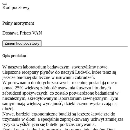
Kod pocztowy
Pełny asortyment
Dostawa Frisco VAN
Zmień kod pocztowy
Opis produktu
W naszym laboratorium badawczym stworzyliśmy nowe,
ulepszone receptury płynów do naczyń Ludwik, które teraz są
jeszcze bardziej skuteczne w usuwaniu zabrudzeń.
W porównaniu do dotychczasowych receptur, posiadają one o
ponad 25% większą zdolność usuwania tłuszczu i trudnych
zabrudzeń spożywczych, co zostało potwierdzone badaniami w
niezależnym, akredytowanym laboratorium zewnętrznym. Tym
samym mają większą wydajność, dzięki czemu wystarczają na
dłużej.
Nowe, bardziej ergonomiczne butelki są jeszcze łatwiejsze do
trzymania w dłoni, a specjalnie zaprojektowany uchwyt zmniejsza
ryzyko wyśliźnięcia się butelki podczas zmywania.
Dodatkowo, Ludwik wprowadza też nową linię płynów Duet