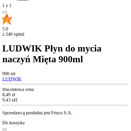
1
z
1
5.0
z 240 opinii
LUDWIK Płyn do mycia
naczyń Mięta 900ml
900 ml
LUDWIK
friscontowa cena
Cena
8,49
zł
9,43
zł
/l
Sprzedawcą produktu jest Frisco S.A.
Do koszyka