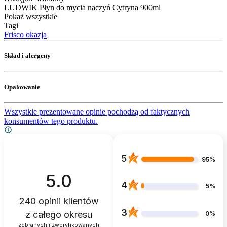
LUDWIK Płyn do mycia naczyń Cytryna 900ml
Pokaż wszystkie
Tagi
Frisco okazja
Skład i alergeny
Opakowanie
Wszystkie prezentowane opinie pochodzą od faktycznych
konsumentów tego produktu.
5
95%
5.0
4
5%
240
opinii klientów
3
z całego okresu
0%
zebranych i zweryfikowanych