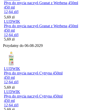
Płyn do mycia naczyń Granat z Werbeną 450ml
450 ml
12,64
zł
/l
Cena
5,69
zł
LUDWIK
Płyn do mycia naczyń Granat z Werbeną 450ml
450 ml
12,64
zł
/l
Cena
5,69
zł
Przydatny do
06-08-2029
LUDWIK
Płyn do mycia naczyń Cytryna 450ml
450 ml
12,64
zł
/l
Cena
5,69
zł
LUDWIK
Płyn do mycia naczyń Cytryna 450ml
450 ml
12,64
zł
/l
Cena
5,69
zł