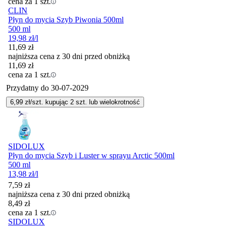
cena za 1 szt.
CLIN
Płyn do mycia Szyb Piwonia 500ml
500 ml
19,98
zł
/l
11,69
zł
najniższa cena z 30 dni przed obniżką
11,69
zł
cena za 1 szt.
Przydatny do
30-07-2029
6,99
zł/szt. kupując
2
szt.
lub wielokrotność
SIDOLUX
Płyn do mycia Szyb i Luster w sprayu Arctic 500ml
500 ml
13,98
zł
/l
7,59
zł
najniższa cena z 30 dni przed obniżką
8,49
zł
cena za 1 szt.
SIDOLUX