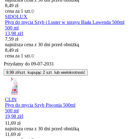
8,49
zł
cena za 1 szt.
SIDOLUX
Płyn do mycia Szyb i Luster w sprayu Biała Lawenda 500ml
500 ml
13,98
zł
/l
7,59
zł
najniższa cena z 30 dni przed obniżką
8,49
zł
cena za 1 szt.
Przydatny do
09-07-2031
9,99
zł/szt. kupując
2
szt.
lub wielokrotność
CLIN
Płyn do mycia Szyb Piwonia 500ml
500 ml
19,98
zł
/l
11,69
zł
najniższa cena z 30 dni przed obniżką
11,69
zł