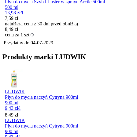
Płyn do mycia Szyb i Luster w sprayu Arctic 500ml
500 ml
13,98
zł
/l
7,59
zł
najniższa cena z 30 dni przed obniżką
8,49
zł
cena za 1 szt.
Przydatny do
04-07-2029
Produkty marki LUDWIK
LUDWIK
Płyn do mycia naczyń Cytryna 900ml
900 ml
9,43
zł
/l
Cena
8,49
zł
LUDWIK
Płyn do mycia naczyń Cytryna 900ml
900 ml
9,43
zł
/l