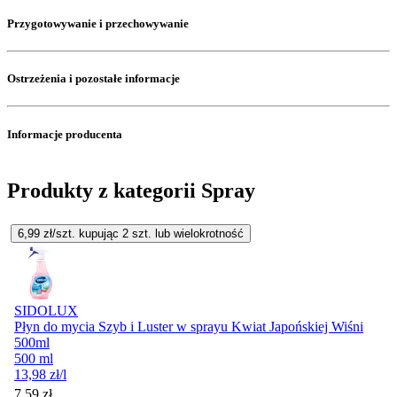
Przygotowywanie i przechowywanie
Ostrzeżenia i pozostałe informacje
Informacje producenta
Produkty z kategorii Spray
6,99
zł/szt. kupując
2
szt.
lub wielokrotność
SIDOLUX
Płyn do mycia Szyb i Luster w sprayu Kwiat Japońskiej Wiśni
500ml
500 ml
13,98
zł
/l
7,59
zł