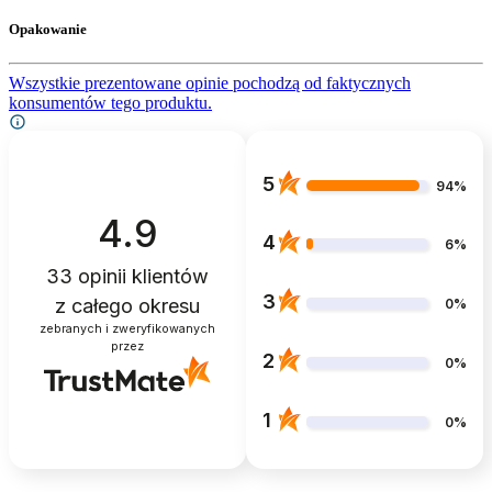
Opakowanie
Wszystkie prezentowane opinie pochodzą od faktycznych
konsumentów tego produktu.
5
94%
4.9
4
6%
33
opinii klientów
3
z całego okresu
0%
zebranych i zweryfikowanych
przez
2
0%
1
0%