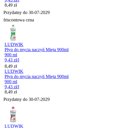
Cena
8,49
zł
Przydatny do
30-07-2029
friscontowa cena
LUDWIK
Płyn do mycia naczyń Mięta 900ml
900 ml
9,43
zł
/l
Cena
8,49
zł
LUDWIK
Płyn do mycia naczyń Mięta 900ml
900 ml
9,43
zł
/l
Cena
8,49
zł
Przydatny do
30-07-2029
LUDWIK