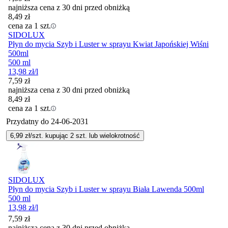
najniższa cena z 30 dni przed obniżką
8,49
zł
cena za 1 szt.
SIDOLUX
Płyn do mycia Szyb i Luster w sprayu Kwiat Japońskiej Wiśni
500ml
500 ml
13,98
zł
/l
7,59
zł
najniższa cena z 30 dni przed obniżką
8,49
zł
cena za 1 szt.
Przydatny do
24-06-2031
6,99
zł/szt. kupując
2
szt.
lub wielokrotność
SIDOLUX
Płyn do mycia Szyb i Luster w sprayu Biała Lawenda 500ml
500 ml
13,98
zł
/l
7,59
zł
najniższa cena z 30 dni przed obniżką