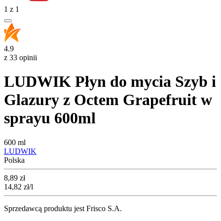
1
z
1
4.9
z 33 opinii
LUDWIK Płyn do mycia Szyb i
Glazury z Octem Grapefruit w
sprayu 600ml
600 ml
LUDWIK
Polska
Cena
8,89
zł
14,82
zł
/l
Sprzedawcą produktu jest Frisco S.A.