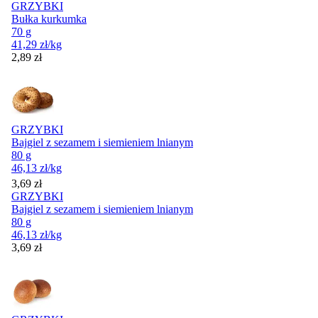
GRZYBKI
Bułka kurkumka
70 g
41,29
zł
/kg
Cena
2,89
zł
GRZYBKI
Bajgiel z sezamem i siemieniem lnianym
80 g
46,13
zł
/kg
Cena
3,69
zł
GRZYBKI
Bajgiel z sezamem i siemieniem lnianym
80 g
46,13
zł
/kg
Cena
3,69
zł