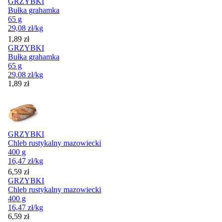
GRZYBKI
Bułka grahamka
65 g
29,08
zł
/kg
Cena
1,89
zł
GRZYBKI
Bułka grahamka
65 g
29,08
zł
/kg
Cena
1,89
zł
GRZYBKI
Chleb rustykalny mazowiecki
400 g
16,47
zł
/kg
Cena
6,59
zł
GRZYBKI
Chleb rustykalny mazowiecki
400 g
16,47
zł
/kg
Cena
6,59
zł