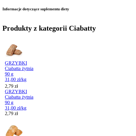
Informacje dotyczące suplementu diety
Produkty z kategorii Ciabatty
GRZYBKI
Ciabatta żytnia
90 g
31,00
zł
/kg
Cena
2,79
zł
GRZYBKI
Ciabatta żytnia
90 g
31,00
zł
/kg
Cena
2,79
zł