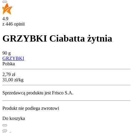
4.9
z 446 opinii
GRZYBKI Ciabatta żytnia
90 g
GRZYBKI
Polska
Cena
2,79
zł
31,00
zł
/kg
Sprzedawcą produktu jest Frisco S.A.
Produkt nie podlega zwrotowi
Do koszyka