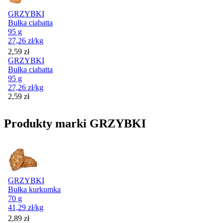
GRZYBKI
Bułka ciabatta
95 g
27,26
zł
/kg
Cena
2,59
zł
GRZYBKI
Bułka ciabatta
95 g
27,26
zł
/kg
Cena
2,59
zł
Produkty marki GRZYBKI
GRZYBKI
Bułka kurkumka
70 g
41,29
zł
/kg
Cena
2,89
zł