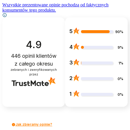
Wszystkie prezentowane opinie pochodzą od faktycznych
konsumentów tego produktu.
5
90%
4.9
4
9%
446
opinii klientów
3
z całego okresu
1%
zebranych i zweryfikowanych
przez
2
0%
1
0%
Jak zbieramy opinie?