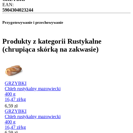
EAN:
5904304023244
Przygotowywanie i przechowywanie
Produkty z kategorii Rustykalne
(chrupiąca skórką na zakwasie)
GRZYBKI
Chleb rustykalny mazowiecki
400 g
16,47
zł
/kg
Cena
6,59
zł
GRZYBKI
Chleb rustykalny mazowiecki
400 g
16,47
zł
/kg
Cena
6,59
zł