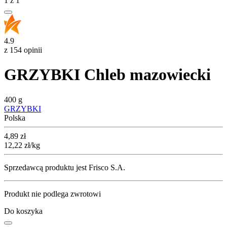
1
z
1
4.9
z 154 opinii
GRZYBKI Chleb mazowiecki
400 g
GRZYBKI
Polska
Cena
4,89
zł
12,22
zł
/kg
Sprzedawcą produktu jest Frisco S.A.
Produkt nie podlega zwrotowi
Do koszyka