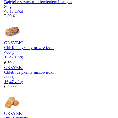
Bajgiel z sezamem i siemieniem lnianym
80 g
46,13
zł
/kg
Cena
3,69
zł
GRZYBKI
Chleb rustykalny mazowiecki
400 g
16,47
zł
/kg
Cena
6,59
zł
GRZYBKI
Chleb rustykalny mazowiecki
400 g
16,47
zł
/kg
Cena
6,59
zł
GRZYBKI