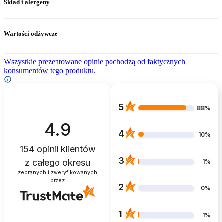
Skład i alergeny
Wartości odżywcze
Wszystkie prezentowane opinie pochodzą od faktycznych
konsumentów tego produktu.
5
88%
4.9
4
10%
154
opinii klientów
3
z całego okresu
1%
zebranych i zweryfikowanych
przez
2
0%
1
1%