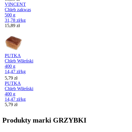
VINCENT
Chleb zakwas
500 g
31,78
zł
/kg
Cena
15,89
zł
PUTKA
Chleb Wileński
400 g
14,47
zł
/kg
Cena
5,79
zł
PUTKA
Chleb Wileński
400 g
14,47
zł
/kg
Cena
5,79
zł
Produkty marki GRZYBKI