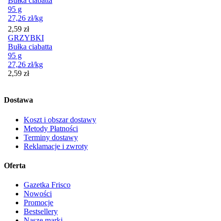
Bułka ciabatta
95 g
27,26
zł
/kg
Cena
2,59
zł
GRZYBKI
Bułka ciabatta
95 g
27,26
zł
/kg
Cena
2,59
zł
Dostawa
Koszt i obszar dostawy
Metody Płatności
Terminy dostawy
Reklamacje i zwroty
Oferta
Gazetka Frisco
Nowości
Promocje
Bestsellery
Nasze marki