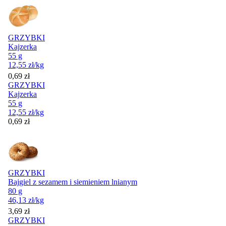
GRZYBKI
Kajzerka
55 g
12,55
zł
/kg
Cena
0,69
zł
GRZYBKI
Kajzerka
55 g
12,55
zł
/kg
Cena
0,69
zł
GRZYBKI
Bajgiel z sezamem i siemieniem lnianym
80 g
46,13
zł
/kg
Cena
3,69
zł
GRZYBKI