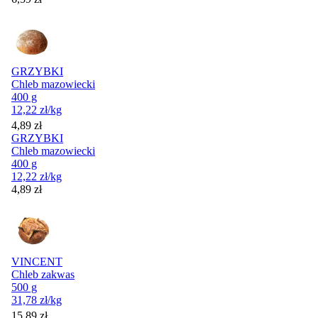
GRZYBKI
Chleb mazowiecki
400 g
12,22
zł
/kg
Cena
4,89
zł
GRZYBKI
Chleb mazowiecki
400 g
12,22
zł
/kg
Cena
4,89
zł
VINCENT
Chleb zakwas
500 g
31,78
zł
/kg
Cena
15,89
zł