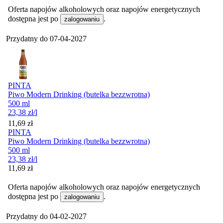
Oferta napojów alkoholowych oraz napojów energetycznych
dostępna jest po
.
zalogowaniu
Przydatny do
07-04-2027
PINTA
Piwo Modern Drinking (butelka bezzwrotna)
500 ml
23,38
zł
/l
Cena
11,69
zł
PINTA
Piwo Modern Drinking (butelka bezzwrotna)
500 ml
23,38
zł
/l
Cena
11,69
zł
Oferta napojów alkoholowych oraz napojów energetycznych
dostępna jest po
.
zalogowaniu
Przydatny do
04-02-2027