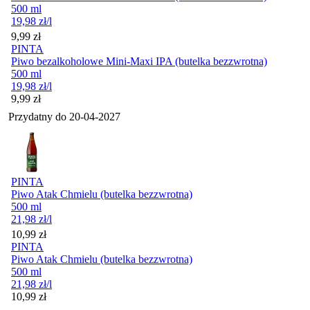
500 ml
19,98
zł
/l
Cena
9,99
zł
PINTA
Piwo bezalkoholowe Mini-Maxi IPA (butelka bezzwrotna)
500 ml
19,98
zł
/l
Cena
9,99
zł
Przydatny do
20-04-2027
PINTA
Piwo Atak Chmielu (butelka bezzwrotna)
500 ml
21,98
zł
/l
Cena
10,99
zł
PINTA
Piwo Atak Chmielu (butelka bezzwrotna)
500 ml
21,98
zł
/l
Cena
10,99
zł