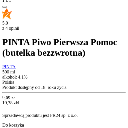
1
z
1
5.0
z 4 opinii
PINTA Piwo Pierwsza Pomoc
(butelka bezzwrotna)
PINTA
500 ml
alkohol:
4,1%
Polska
Produkt dostępny od 18. roku życia
Cena
9,69
zł
19,38
zł
/l
Sprzedawcą produktu jest FR24 sp. z o.o.
Do koszyka