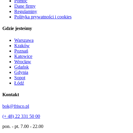
Pomoc
Dane firmy
Regulaminy
Polityka prywatności i cookies
Gdzie jesteśmy
Warszawa
Kraków
Poznań
Katowice
Wrocław
Gdańsk
Gdynia
Sopot
Łódź
Kontakt
bok@frisco.pl
(+ 48) 22 331 50 00
pon. - pt.
7.00 - 22.00