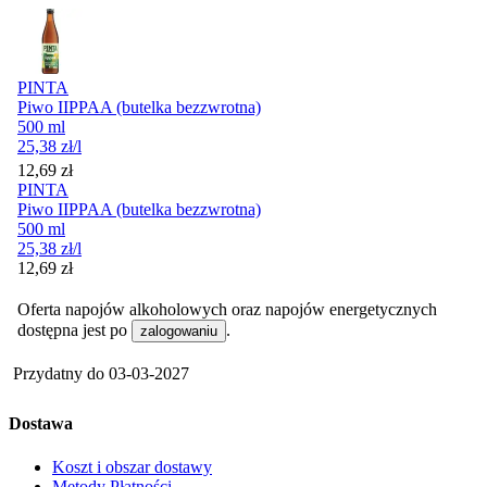
PINTA
Piwo IIPPAA (butelka bezzwrotna)
500 ml
25,38
zł
/l
Cena
12,69
zł
PINTA
Piwo IIPPAA (butelka bezzwrotna)
500 ml
25,38
zł
/l
Cena
12,69
zł
Oferta napojów alkoholowych oraz napojów energetycznych
dostępna jest po
.
zalogowaniu
Przydatny do
03-03-2027
Dostawa
Koszt i obszar dostawy
Metody Płatności