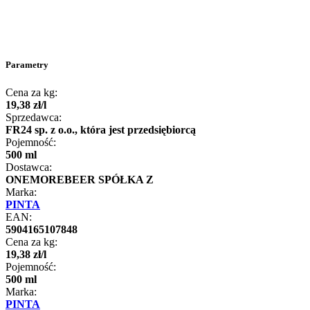
Parametry
Cena za kg:
19
,
38
zł
/
l
Sprzedawca:
FR24 sp. z o.o., która jest przedsiębiorcą
Pojemność:
500 ml
Dostawca:
ONEMOREBEER SPÓŁKA Z
Marka:
PINTA
EAN:
5904165107848
Cena za kg:
19
,
38
zł
/
l
Pojemność:
500 ml
Marka:
PINTA