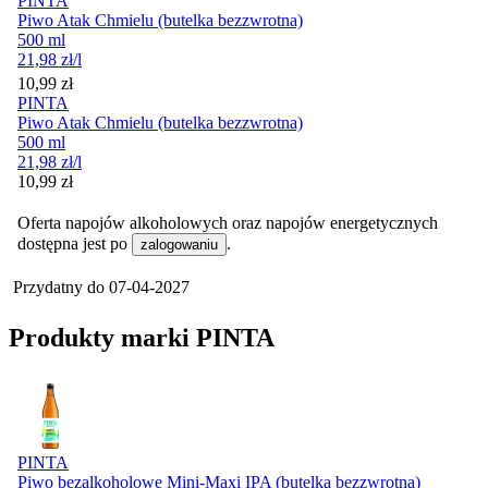
PINTA
Piwo Atak Chmielu (butelka bezzwrotna)
500 ml
21,98
zł
/l
Cena
10,99
zł
PINTA
Piwo Atak Chmielu (butelka bezzwrotna)
500 ml
21,98
zł
/l
Cena
10,99
zł
Oferta napojów alkoholowych oraz napojów energetycznych
dostępna jest po
.
zalogowaniu
Przydatny do
07-04-2027
Produkty marki PINTA
PINTA
Piwo bezalkoholowe Mini-Maxi IPA (butelka bezzwrotna)