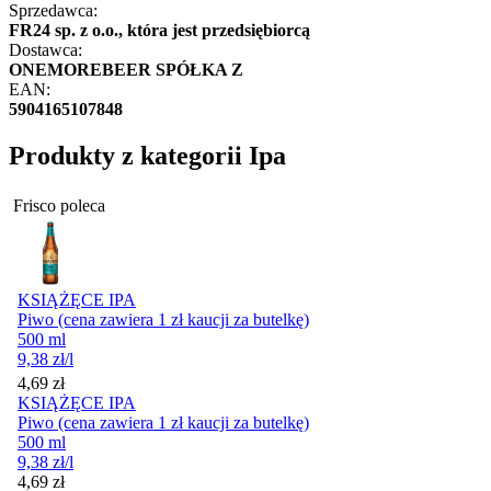
Sprzedawca:
FR24 sp. z o.o., która jest przedsiębiorcą
Dostawca:
ONEMOREBEER SPÓŁKA Z
EAN:
5904165107848
Produkty z kategorii Ipa
Frisco poleca
KSIĄŻĘCE IPA
Piwo (cena zawiera 1 zł kaucji za butelkę)
500 ml
9,38
zł
/l
Cena
4,69
zł
KSIĄŻĘCE IPA
Piwo (cena zawiera 1 zł kaucji za butelkę)
500 ml
9,38
zł
/l
Cena
4,69
zł