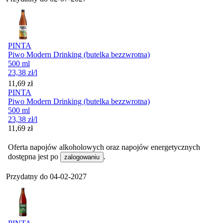
PINTA
Piwo Modern Drinking (butelka bezzwrotna)
500 ml
23,38
zł
/l
Cena
11,69
zł
PINTA
Piwo Modern Drinking (butelka bezzwrotna)
500 ml
23,38
zł
/l
Cena
11,69
zł
Oferta napojów alkoholowych oraz napojów energetycznych
dostępna jest po
.
zalogowaniu
Przydatny do
04-02-2027