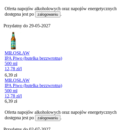
Oferta napojów alkoholowych oraz napojów energetycznych
dostępna jest po
.
zalogowaniu
Przydatny do
29-05-2027
MIŁOSŁAW
IPA Piwo (butelka bezzwrotna)
500 ml
12,78
zł
/l
Cena
6,39
zł
MIŁOSŁAW
IPA Piwo (butelka bezzwrotna)
500 ml
12,78
zł
/l
Cena
6,39
zł
Oferta napojów alkoholowych oraz napojów energetycznych
dostępna jest po
.
zalogowaniu
Przydatny do
02-07-2027