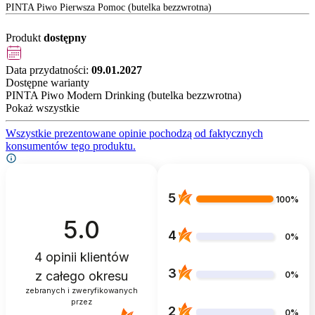
PINTA Piwo Pierwsza Pomoc (butelka bezzwrotna)
Produkt
dostępny
Data przydatności:
09.01.2027
Dostępne warianty
PINTA Piwo Modern Drinking (butelka bezzwrotna)
Pokaż wszystkie
Wszystkie prezentowane opinie pochodzą od faktycznych
konsumentów tego produktu.
5
100%
5.0
4
0%
4
opinii klientów
3
z całego okresu
0%
zebranych i zweryfikowanych
przez
2
0%