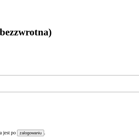
bezzwrotna)
 jest po
.
zalogowaniu