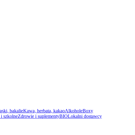
ąski, bakalie
Kawa, herbata, kakao
Alkohole
Boxy
i szkolne
Zdrowie i suplementy
BIO
Lokalni dostawcy