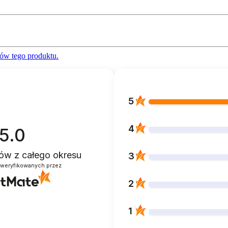
ów tego produktu.
5
4
5.0
ntów
z całego okresu
3
zweryfikowanych przez
2
1