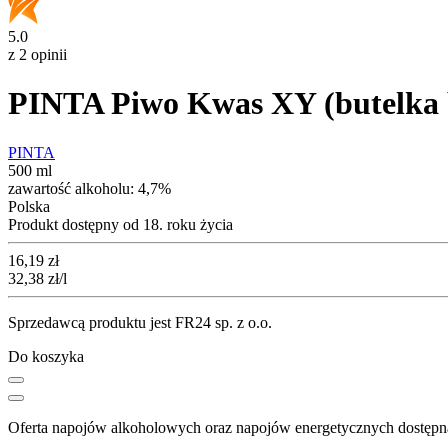
5.0
z 2 opinii
PINTA Piwo Kwas XY (butelka 
PINTA
500 ml
zawartość alkoholu:
4,7%
Polska
Produkt dostępny od 18. roku życia
Cena
16,19
zł
32,38
zł
/l
Sprzedawcą produktu jest FR24 sp. z o.o.
Do koszyka
Oferta napojów alkoholowych oraz napojów energetycznych dostępna