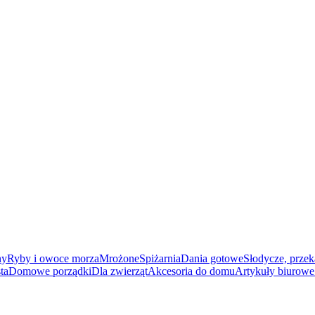
ny
Ryby i owoce morza
Mrożone
Spiżarnia
Dania gotowe
Słodycze, przek
ta
Domowe porządki
Dla zwierząt
Akcesoria do domu
Artykuły biurowe 