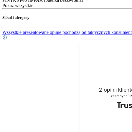
PINTA Piwo IIPPAA (butelka bezzwrotna)
Pokaż wszystkie
Skład i alergeny
Wszystkie prezentowane opinie pochodzą od faktycznych konsument
2
opinii klie
zebranych i 