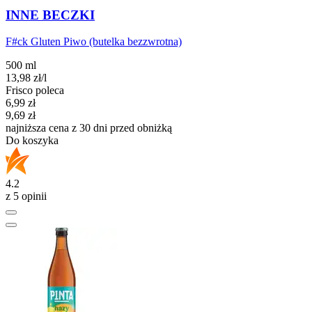
INNE BECZKI
F#ck Gluten Piwo (butelka bezzwrotna)
500 ml
13,98
zł
/l
Frisco poleca
Cena promocyjna
6,99
zł
9,69
zł
najniższa cena z 30 dni przed obniżką
Do koszyka
4.2
z 5 opinii