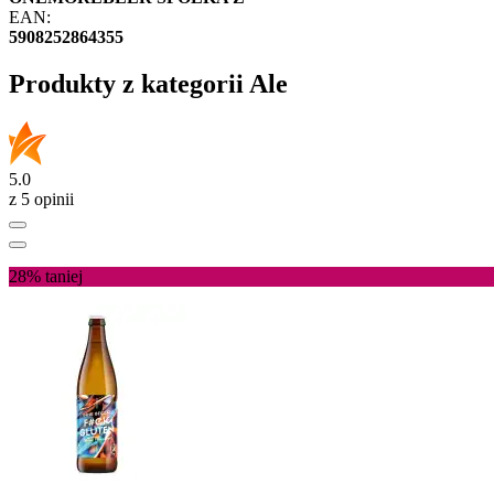
EAN:
5908252864355
Produkty z kategorii Ale
5.0
z 5 opinii
28%
taniej