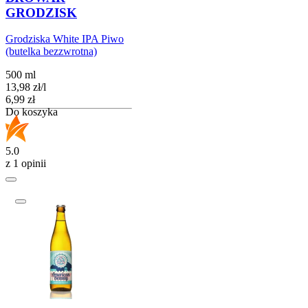
GRODZISK
Grodziska White IPA Piwo
(butelka bezzwrotna)
500 ml
13,98
zł
/
l
Cena
6,99
zł
Do koszyka
5.0
z 1 opinii