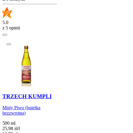
5.0
z 5 opinii
TRZECH KUMPLI
Misty Piwo (butelka
bezzwrotna)
500 ml
25,98
zł
/
l