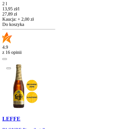
2 l
13,95
zł
/
l
Cena
27,89
zł
Kaucja: + 2,00 zł
Do koszyka
4.9
z 16 opinii
LEFFE