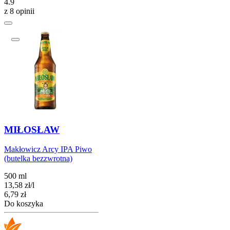
4.9
z 8 opinii
MIŁOSŁAW
Makłowicz Arcy IPA Piwo
(butelka bezzwrotna)
500 ml
13,58
zł
/
l
Cena
6,79
zł
Do koszyka