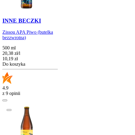
INNE BECZKI
Zissou APA Piwo (butelka
bezzwrotna)
500 ml
20,38
zł
/
l
Cena
10,19
zł
Do koszyka
4.9
z 9 opinii