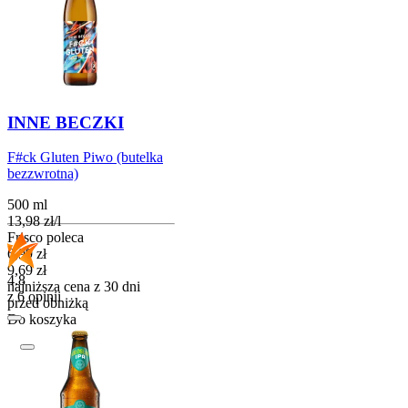
INNE BECZKI
F#ck Gluten Piwo (butelka
bezzwrotna)
500 ml
13,98
zł
/
l
Frisco poleca
Cena promocyjna
6,99
zł
9,69
zł
4.8
najniższa cena z 30 dni
z 6 opinii
przed obniżką
Do koszyka