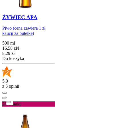
ŻYWIEC APA
Piwo (cena zawiera 1 zł
kaucji za butelkę)
500 ml
16,58
zł
/
l
Cena
8,29
zł
Do koszyka
5.0
z 5 opinii
28%
taniej