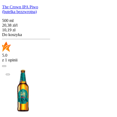
The Crown IPA Piwo
(butelka bezzwrotna)
500 ml
20,38
zł
/
l
Cena
10,19
zł
Do koszyka
5.0
z 1 opinii