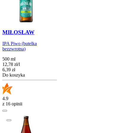
MIŁOSŁAW
IPA Piwo (butelka
bezzwrotna)
500 ml
12,78
zł
/
l
Cena
6,39
zł
Do koszyka
4.9
z 16 opinii