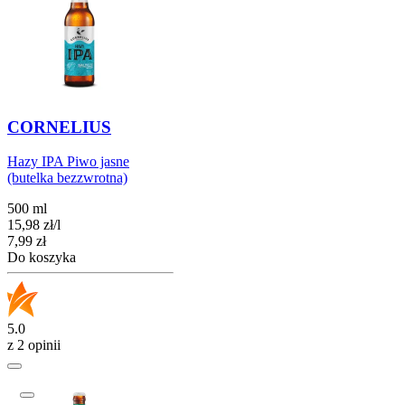
CORNELIUS
Hazy IPA Piwo jasne
(butelka bezzwrotna)
500 ml
15,98
zł
/
l
Cena
7,99
zł
Do koszyka
5.0
z 2 opinii