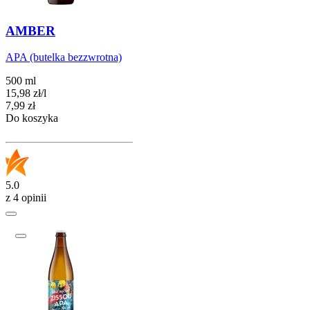
AMBER
APA (butelka bezzwrotna)
500 ml
15,98
zł
/
l
Cena
7,99
zł
Do koszyka
5.0
z 4 opinii