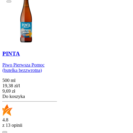
PINTA
Piwo Pierwsza Pomoc
(butelka bezzwrotna)
500 ml
19,38
zł
/
l
Cena
9,69
zł
Do koszyka
4.8
z 13 opinii