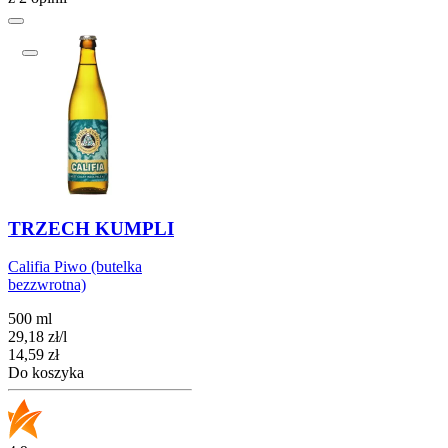
TRZECH KUMPLI
Califia Piwo (butelka
bezzwrotna)
500 ml
29,18
zł
/
l
Cena
14,59
zł
Do koszyka