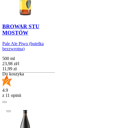
BROWAR STU
MOSTÓW
Pale Ale Piwo (butelka
bezzwrotna)
500 ml
23,98
zł
/
l
Cena
11,99
zł
Do koszyka
4.9
z 11 opinii