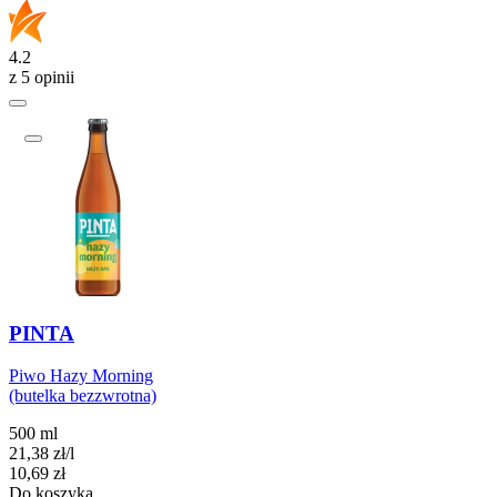
4.2
z 5 opinii
PINTA
Piwo Hazy Morning
(butelka bezzwrotna)
500 ml
21,38
zł
/
l
Cena
10,69
zł
Do koszyka