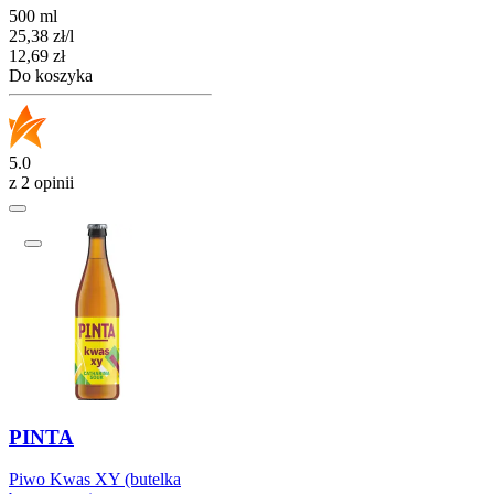
500 ml
25,38
zł
/
l
Cena
12,69
zł
Do koszyka
5.0
z 2 opinii
PINTA
Piwo Kwas XY (butelka