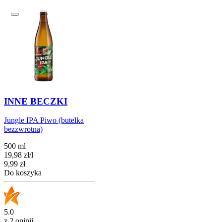
INNE BECZKI
Jungle IPA Piwo (butelka
bezzwrotna)
500 ml
19,98
zł
/
l
Cena
9,99
zł
Do koszyka
5.0
z 2 opinii