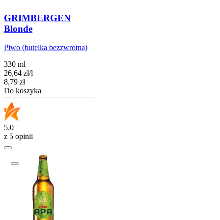
GRIMBERGEN
Blonde
Piwo (butelka bezzwrotna)
330 ml
26,64
zł
/
l
Cena
8,79
zł
Do koszyka
5.0
z 5 opinii