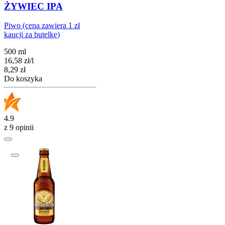
ŻYWIEC IPA
Piwo (cena zawiera 1 zł
kaucji za butelkę)
500 ml
16,58
zł
/
l
Cena
8,29
zł
Do koszyka
4.9
z 9 opinii