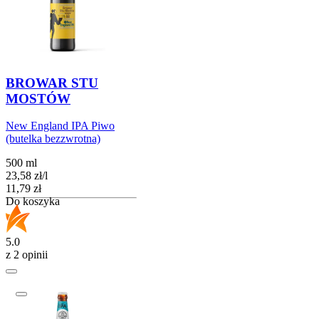
BROWAR STU
MOSTÓW
New England IPA Piwo
(butelka bezzwrotna)
500 ml
23,58
zł
/
l
Cena
11,79
zł
Do koszyka
5.0
z 2 opinii