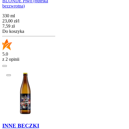
BLONDE Piwo (butelka
bezzwrotna)
330 ml
23,00
zł
/
l
Cena
7,59
zł
Do koszyka
5.0
z 2 opinii
INNE BECZKI