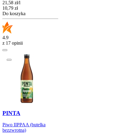
21,58
zł
/
l
Cena
10,79
zł
Do koszyka
4.9
z 17 opinii
PINTA
Piwo IIPPAA (butelka
bezzwrotna)