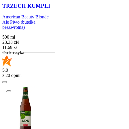
TRZECH KUMPLI
American Beauty Blonde
Ale Piwo (butelka
bezzwrotna)
500 ml
23,38
zł
/
l
Cena
11,69
zł
Do koszyka
5.0
z 20 opinii