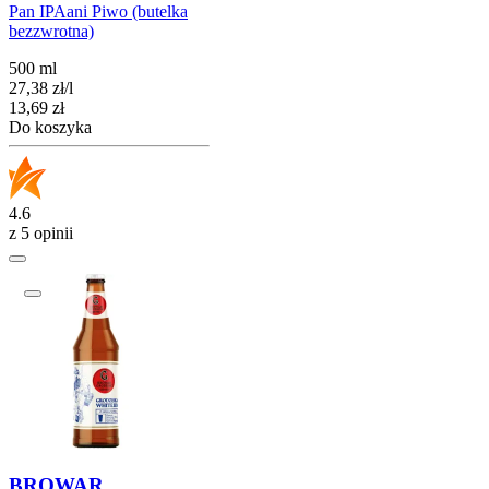
Pan IPAani Piwo (butelka
bezzwrotna)
500 ml
27,38
zł
/
l
Cena
13,69
zł
Do koszyka
4.6
z 5 opinii
BROWAR