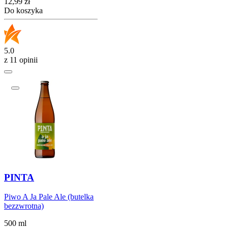
Cena
12,99
zł
Do koszyka
5.0
z 11 opinii
PINTA
Piwo A Ja Pale Ale (butelka
bezzwrotna)
500 ml