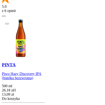
5.0
z 6 opinii
PINTA
Piwo Hazy Discovery IPA
(butelka bezzwrotna)
500 ml
26,18
zł
/
l
Cena
13,09
zł
Do koszyka