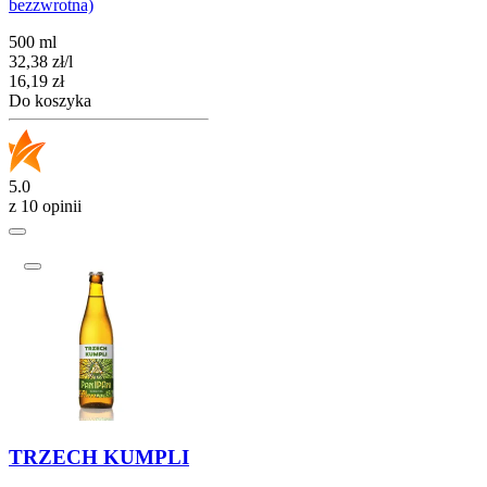
bezzwrotna)
500 ml
32,38
zł
/
l
Cena
16,19
zł
Do koszyka
5.0
z 10 opinii
TRZECH KUMPLI