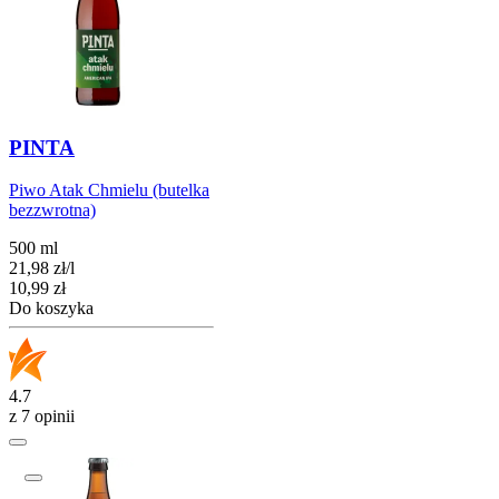
PINTA
Piwo Atak Chmielu (butelka
bezzwrotna)
500 ml
21,98
zł
/
l
Cena
10,99
zł
Do koszyka
4.7
z 7 opinii