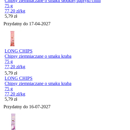
Chipsy ziemniaczane o smaku słodkiej papryki chilli
75 g
77,20
zł
/kg
Cena
5,79
zł
Przydatny do
17-04-2027
LONG CHIPS
Chipsy ziemniaczane o smaku kraba
75 g
77,20
zł
/kg
Cena
5,79
zł
LONG CHIPS
Chipsy ziemniaczane o smaku kraba
75 g
77,20
zł
/kg
Cena
5,79
zł
Przydatny do
16-07-2027