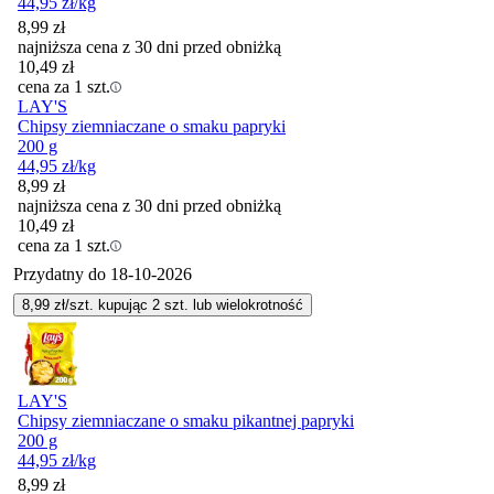
44,95
zł
/kg
8,99
zł
najniższa cena z 30 dni przed obniżką
10,49
zł
cena za 1 szt.
LAY'S
Chipsy ziemniaczane o smaku papryki
200 g
44,95
zł
/kg
8,99
zł
najniższa cena z 30 dni przed obniżką
10,49
zł
cena za 1 szt.
Przydatny do
18-10-2026
8,99
zł/szt. kupując
2
szt.
lub wielokrotność
LAY'S
Chipsy ziemniaczane o smaku pikantnej papryki
200 g
44,95
zł
/kg
8,99
zł