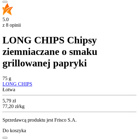
5.0
z 8 opinii
LONG CHIPS Chipsy
ziemniaczane o smaku
grillowanej papryki
75 g
LONG CHIPS
Łotwa
Cena
5,79
zł
77,20
zł
/kg
Sprzedawcą produktu jest Frisco S.A.
Do koszyka