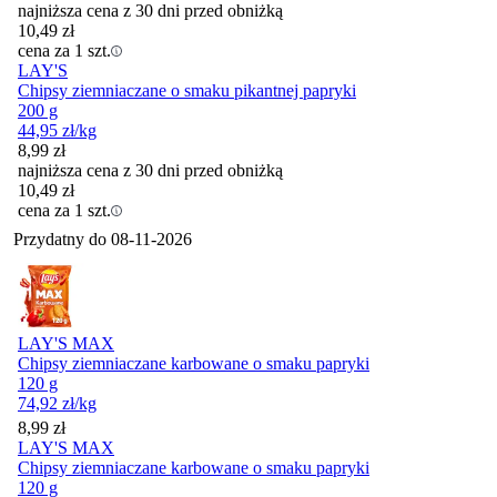
najniższa cena z 30 dni przed obniżką
10,49
zł
cena za 1 szt.
LAY'S
Chipsy ziemniaczane o smaku pikantnej papryki
200 g
44,95
zł
/kg
8,99
zł
najniższa cena z 30 dni przed obniżką
10,49
zł
cena za 1 szt.
Przydatny do
08-11-2026
LAY'S MAX
Chipsy ziemniaczane karbowane o smaku papryki
120 g
74,92
zł
/kg
Cena
8,99
zł
LAY'S MAX
Chipsy ziemniaczane karbowane o smaku papryki
120 g