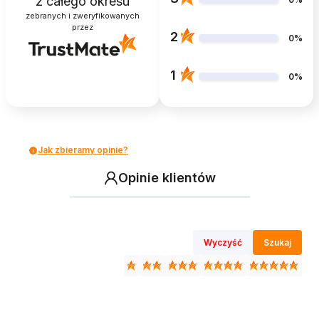
z całego okresu
zebranych i zweryfikowanych
przez
2
0%
1
0%
Jak zbieramy opinie?
Opinie klientów
Wyczyść
Szukaj