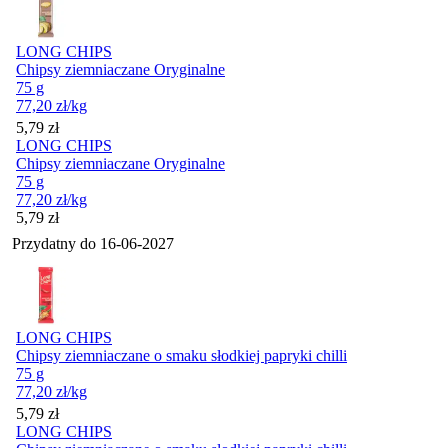
LONG CHIPS
Chipsy ziemniaczane Oryginalne
75 g
77,20
zł
/kg
Cena
5,79
zł
LONG CHIPS
Chipsy ziemniaczane Oryginalne
75 g
77,20
zł
/kg
Cena
5,79
zł
Przydatny do
16-06-2027
LONG CHIPS
Chipsy ziemniaczane o smaku słodkiej papryki chilli
75 g
77,20
zł
/kg
Cena
5,79
zł
LONG CHIPS