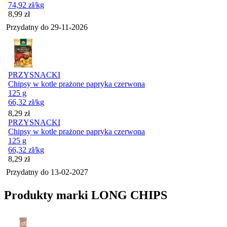
74,92
zł
/kg
Cena
8,99
zł
Przydatny do
29-11-2026
PRZYSNACKI
Chipsy w kotle prażone papryka czerwona
125 g
66,32
zł
/kg
Cena
8,29
zł
PRZYSNACKI
Chipsy w kotle prażone papryka czerwona
125 g
66,32
zł
/kg
Cena
8,29
zł
Przydatny do
13-02-2027
Produkty marki LONG CHIPS