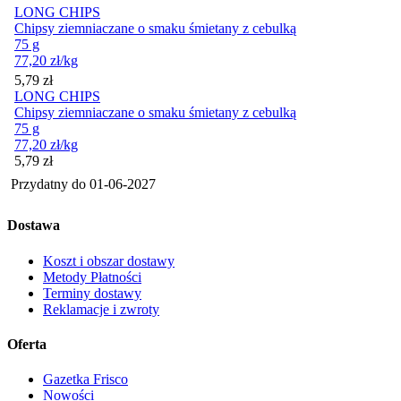
LONG CHIPS
Chipsy ziemniaczane o smaku śmietany z cebulką
75 g
77,20
zł
/kg
Cena
5,79
zł
LONG CHIPS
Chipsy ziemniaczane o smaku śmietany z cebulką
75 g
77,20
zł
/kg
Cena
5,79
zł
Przydatny do
01-06-2027
Dostawa
Koszt i obszar dostawy
Metody Płatności
Terminy dostawy
Reklamacje i zwroty
Oferta
Gazetka Frisco
Nowości