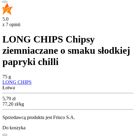
5.0
z 7 opinii
LONG CHIPS Chipsy
ziemniaczane o smaku słodkiej
papryki chilli
75 g
LONG CHIPS
Łotwa
Cena
5,79
zł
77,20
zł
/kg
Sprzedawcą produktu jest Frisco S.A.
Do koszyka