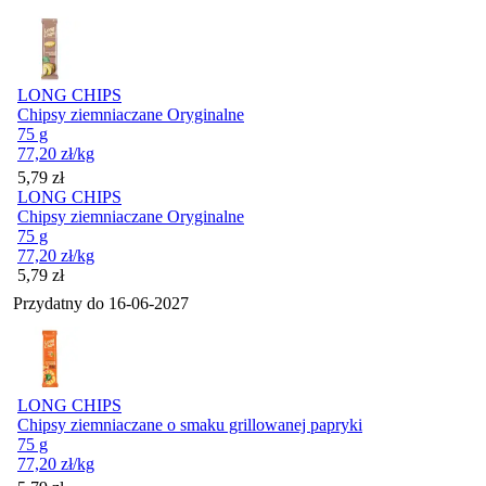
LONG CHIPS
Chipsy ziemniaczane Oryginalne
75 g
77,20
zł
/kg
Cena
5,79
zł
LONG CHIPS
Chipsy ziemniaczane Oryginalne
75 g
77,20
zł
/kg
Cena
5,79
zł
Przydatny do
16-06-2027
LONG CHIPS
Chipsy ziemniaczane o smaku grillowanej papryki
75 g
77,20
zł
/kg