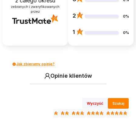
z całego okresu
zebranych i zweryfikowanych
przez
2
0%
1
0%
Jak zbieramy opinie?
Opinie klientów
Wyczyść
Szukaj