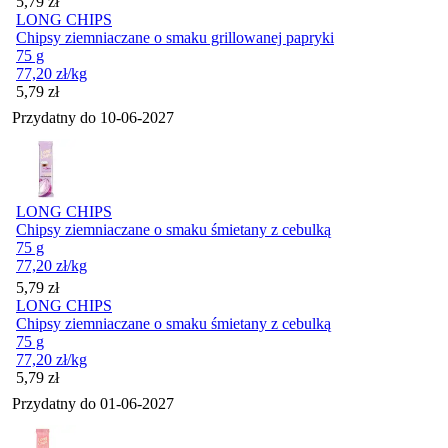
Cena
5,79
zł
LONG CHIPS
Chipsy ziemniaczane o smaku grillowanej papryki
75 g
77,20
zł
/kg
Cena
5,79
zł
Przydatny do
10-06-2027
LONG CHIPS
Chipsy ziemniaczane o smaku śmietany z cebulką
75 g
77,20
zł
/kg
Cena
5,79
zł
LONG CHIPS
Chipsy ziemniaczane o smaku śmietany z cebulką
75 g
77,20
zł
/kg
Cena
5,79
zł
Przydatny do
01-06-2027