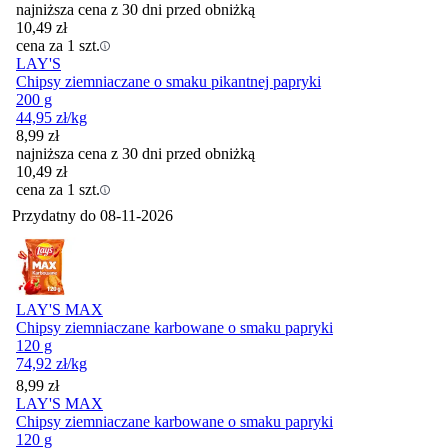
najniższa cena z 30 dni przed obniżką
10,49
zł
cena za 1 szt.
LAY'S
Chipsy ziemniaczane o smaku pikantnej papryki
200 g
44,95
zł
/kg
8,99
zł
najniższa cena z 30 dni przed obniżką
10,49
zł
cena za 1 szt.
Przydatny do
08-11-2026
LAY'S MAX
Chipsy ziemniaczane karbowane o smaku papryki
120 g
74,92
zł
/kg
Cena
8,99
zł
LAY'S MAX
Chipsy ziemniaczane karbowane o smaku papryki
120 g