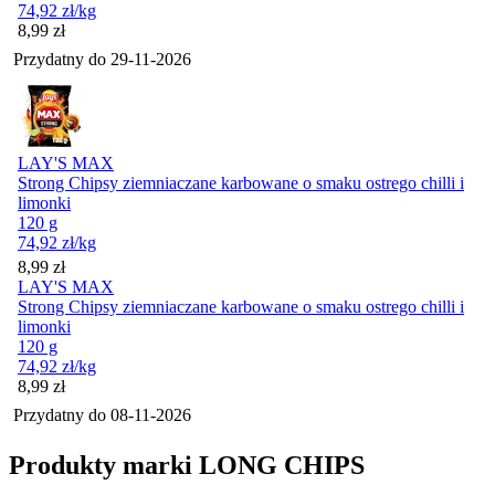
74,92
zł
/kg
Cena
8,99
zł
Przydatny do
29-11-2026
LAY'S MAX
Strong Chipsy ziemniaczane karbowane o smaku ostrego chilli i
limonki
120 g
74,92
zł
/kg
Cena
8,99
zł
LAY'S MAX
Strong Chipsy ziemniaczane karbowane o smaku ostrego chilli i
limonki
120 g
74,92
zł
/kg
Cena
8,99
zł
Przydatny do
08-11-2026
Produkty marki LONG CHIPS