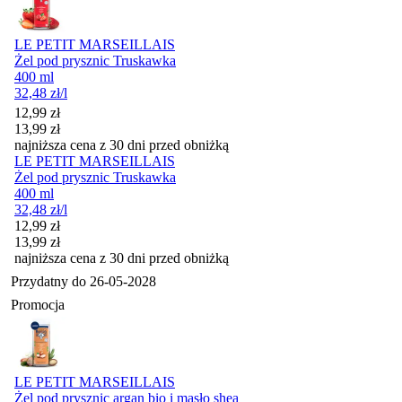
LE PETIT MARSEILLAIS
Żel pod prysznic Truskawka
400 ml
32,48
zł
/l
Cena promocyjna
12,99
zł
13,99
zł
najniższa cena z 30 dni przed obniżką
LE PETIT MARSEILLAIS
Żel pod prysznic Truskawka
400 ml
32,48
zł
/l
Cena promocyjna
12,99
zł
13,99
zł
najniższa cena z 30 dni przed obniżką
Przydatny do
26-05-2028
Promocja
LE PETIT MARSEILLAIS
Żel pod prysznic argan bio i masło shea