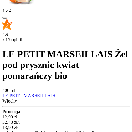
1
z
4
4.9
z 15 opinii
LE PETIT MARSEILLAIS Żel
pod prysznic kwiat
pomarańczy bio
400 ml
LE PETIT MARSEILLAIS
Włochy
Promocja
Cena promocyjna
12,99
zł
32,48
zł
/l
13,99
zł