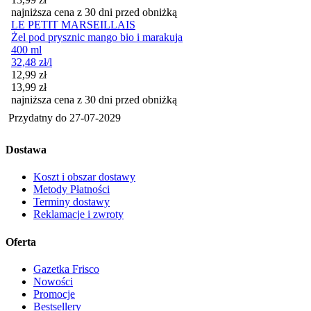
najniższa cena z 30 dni przed obniżką
LE PETIT MARSEILLAIS
Żel pod prysznic mango bio i marakuja
400 ml
32,48
zł
/l
Cena promocyjna
12,99
zł
13,99
zł
najniższa cena z 30 dni przed obniżką
Przydatny do
27-07-2029
Dostawa
Koszt i obszar dostawy
Metody Płatności
Terminy dostawy
Reklamacje i zwroty
Oferta
Gazetka Frisco
Nowości
Promocje
Bestsellery