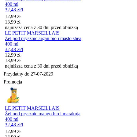
400 ml
32,48
zł
/l
Cena promocyjna
12,99
zł
13,99
zł
najniższa cena z 30 dni przed obniżką
LE PETIT MARSEILLAIS
Żel pod prysznic argan bio i masło shea
400 ml
32,48
zł
/l
Cena promocyjna
12,99
zł
13,99
zł
najniższa cena z 30 dni przed obniżką
Przydatny do
27-07-2029
Promocja
LE PETIT MARSEILLAIS
Żel pod prysznic mango bio i marakuja
400 ml
32,48
zł
/l
Cena promocyjna
12,99
zł
13,99
zł