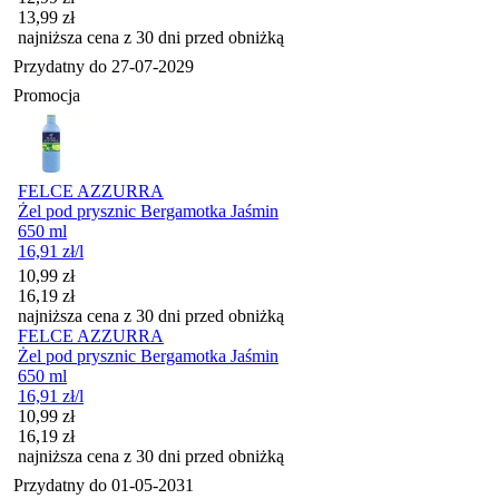
13,99
zł
najniższa cena z 30 dni przed obniżką
Przydatny do
27-07-2029
Promocja
FELCE AZZURRA
Żel pod prysznic Bergamotka Jaśmin
650 ml
16,91
zł
/l
Cena promocyjna
10,99
zł
16,19
zł
najniższa cena z 30 dni przed obniżką
FELCE AZZURRA
Żel pod prysznic Bergamotka Jaśmin
650 ml
16,91
zł
/l
Cena promocyjna
10,99
zł
16,19
zł
najniższa cena z 30 dni przed obniżką
Przydatny do
01-05-2031