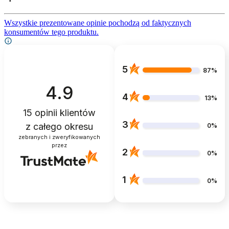
Wszystkie prezentowane opinie pochodzą od faktycznych
konsumentów tego produktu.
5
87%
4.9
4
13%
15
opinii klientów
3
z całego okresu
0%
zebranych i zweryfikowanych
przez
2
0%
1
0%