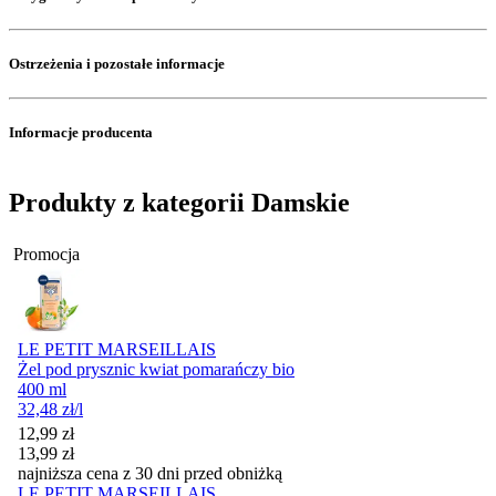
Ostrzeżenia i pozostałe informacje
Informacje producenta
Produkty z kategorii Damskie
Promocja
LE PETIT MARSEILLAIS
Żel pod prysznic kwiat pomarańczy bio
400 ml
32,48
zł
/l
Cena promocyjna
12,99
zł
13,99
zł
najniższa cena z 30 dni przed obniżką
LE PETIT MARSEILLAIS