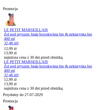
Promocja
LE PETIT MARSEILLAIS
Żel pod prysznic biała brzoskwinia bio & nektarynka bio
400 ml
32,48
zł
/l
Cena promocyjna
12,99
zł
13,99
zł
najniższa cena z 30 dni przed obniżką
LE PETIT MARSEILLAIS
Żel pod prysznic biała brzoskwinia bio & nektarynka bio
400 ml
32,48
zł
/l
Cena promocyjna
12,99
zł
13,99
zł
najniższa cena z 30 dni przed obniżką
Przydatny do
27-07-2029
Promocja