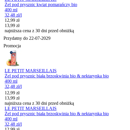
Żel pod prysznic kwiat pomarańczy bio
400 ml
32,48
zł
/l
Cena promocyjna
12,99
zł
13,99
zł
najniższa cena z 30 dni przed obniżką
Przydatny do
22-07-2029
Promocja
LE PETIT MARSEILLAIS
Żel pod prysznic biała brzoskwinia bio & nektarynka bio
400 ml
32,48
zł
/l
Cena promocyjna
12,99
zł
13,99
zł
najniższa cena z 30 dni przed obniżką
LE PETIT MARSEILLAIS
Żel pod prysznic biała brzoskwinia bio & nektarynka bio
400 ml
32,48
zł
/l
Cena promocyjna
12,99
zł