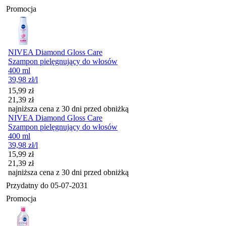
Promocja
NIVEA Diamond Gloss Care
Szampon pielęgnujący do włosów
400 ml
39,98
zł
/l
Cena promocyjna
15,99
zł
21,39
zł
najniższa cena z 30 dni przed obniżką
NIVEA Diamond Gloss Care
Szampon pielęgnujący do włosów
400 ml
39,98
zł
/l
Cena promocyjna
15,99
zł
21,39
zł
najniższa cena z 30 dni przed obniżką
Przydatny do
05-07-2031
Promocja