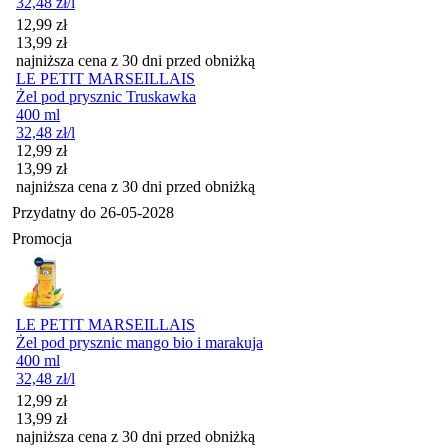
32,48
zł
/l
Cena promocyjna
12,99
zł
13,99
zł
najniższa cena z 30 dni przed obniżką
LE PETIT MARSEILLAIS
Żel pod prysznic Truskawka
400 ml
32,48
zł
/l
Cena promocyjna
12,99
zł
13,99
zł
najniższa cena z 30 dni przed obniżką
Przydatny do
26-05-2028
Promocja
LE PETIT MARSEILLAIS
Żel pod prysznic mango bio i marakuja
400 ml
32,48
zł
/l
Cena promocyjna
12,99
zł
13,99
zł
najniższa cena z 30 dni przed obniżką