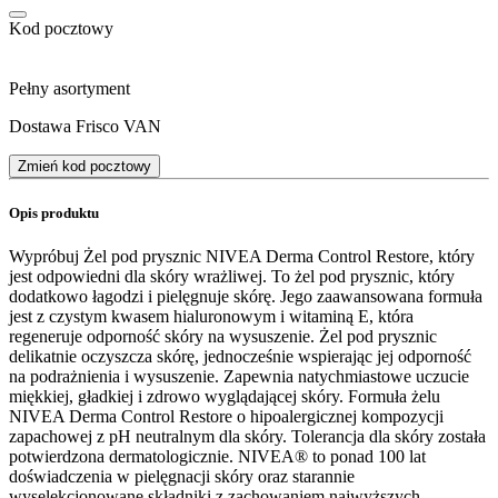
Kod pocztowy
Pełny asortyment
Dostawa Frisco VAN
Zmień kod pocztowy
Opis produktu
Wypróbuj Żel pod prysznic NIVEA Derma Control Restore, który
jest odpowiedni dla skóry wrażliwej. To żel pod prysznic, który
dodatkowo łagodzi i pielęgnuje skórę. Jego zaawansowana formuła
jest z czystym kwasem hialuronowym i witaminą E, która
regeneruje odporność skóry na wysuszenie. Żel pod prysznic
delikatnie oczyszcza skórę, jednocześnie wspierając jej odporność
na podrażnienia i wysuszenie. Zapewnia natychmiastowe uczucie
miękkiej, gładkiej i zdrowo wyglądającej skóry. Formuła żelu
NIVEA Derma Control Restore o hipoalergicznej kompozycji
zapachowej z pH neutralnym dla skóry. Tolerancja dla skóry została
potwierdzona dermatologicznie. NIVEA® to ponad 100 lat
doświadczenia w pielęgnacji skóry oraz starannie
wyselekcjonowane składniki z zachowaniem najwyższych