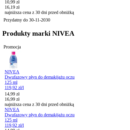
Cena promocyjna
10,99
zł
16,19
zł
najniższa cena z 30 dni przed obniżką
Przydatny do
30-11-2030
Produkty marki NIVEA
Promocja
NIVEA
Dwufazowy płyn do demakijażu oczu
125 ml
119,92
zł
/l
Cena promocyjna
14,99
zł
16,99
zł
najniższa cena z 30 dni przed obniżką
NIVEA
Dwufazowy płyn do demakijażu oczu
125 ml
119,92
zł
/l