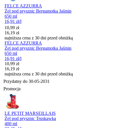
FELCE AZZURRA
Żel pod prysznic Bergamotka Jaśmin
650 ml
16,91
zł
/l
Cena promocyjna
10,99
zł
16,19
zł
najniższa cena z 30 dni przed obniżką
FELCE AZZURRA
Żel pod prysznic Bergamotka Jaśmin
650 ml
16,91
zł
/l
Cena promocyjna
10,99
zł
16,19
zł
najniższa cena z 30 dni przed obniżką
Przydatny do
30-05-2031
Promocja
LE PETIT MARSEILLAIS
Żel pod prysznic Truskawka
400 ml