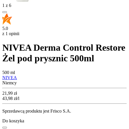
1
z
6
5.0
z 1 opinii
NIVEA Derma Control Restore
Żel pod prysznic 500ml
500 ml
NIVEA
Niemcy
Cena
21,99
zł
43,98
zł
/l
Sprzedawcą produktu jest Frisco S.A.
Do koszyka