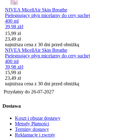
NIVEA MicellAir Skin Breathe
Pielęgnujący płyn micelarny do cery suchej
400 ml
39,98
zł
/l
Cena promocyjna
15,99
zł
23,49
zł
najniższa cena z 30 dni przed obniżką
NIVEA MicellAir Skin Breathe
Pielęgnujący płyn micelarny do cery suchej
400 ml
39,98
zł
/l
Cena promocyjna
15,99
zł
23,49
zł
najniższa cena z 30 dni przed obniżką
Przydatny do
26-07-2027
Dostawa
Koszt i obszar dostawy
Metody Płatności
Terminy dostawy
Reklamacje i zwroty