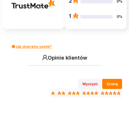
2
0%
1
0%
Jak zbieramy opinie?
Opinie klientów
Wyczyść
Szukaj