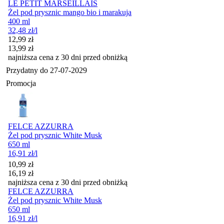
LE PETIT MARSEILLAIS
Żel pod prysznic mango bio i marakuja
400 ml
32,48
zł
/l
Cena promocyjna
12,99
zł
13,99
zł
najniższa cena z 30 dni przed obniżką
Przydatny do
27-07-2029
Promocja
FELCE AZZURRA
Żel pod prysznic White Musk
650 ml
16,91
zł
/l
Cena promocyjna
10,99
zł
16,19
zł
najniższa cena z 30 dni przed obniżką
FELCE AZZURRA
Żel pod prysznic White Musk
650 ml
16,91
zł
/l