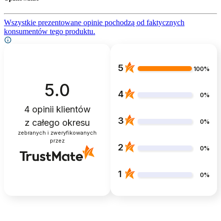
Wszystkie prezentowane opinie pochodzą od faktycznych
konsumentów tego produktu.
5
100%
5.0
4
0%
4
opinii klientów
3
z całego okresu
0%
zebranych i zweryfikowanych
przez
2
0%
1
0%