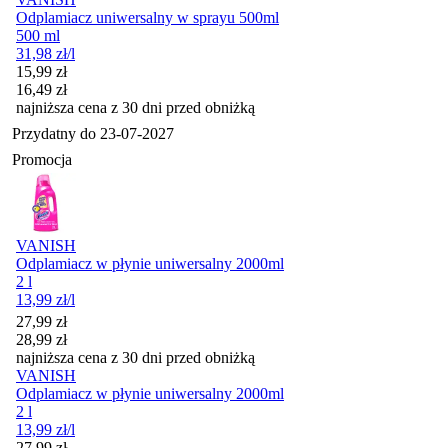
Odplamiacz uniwersalny w sprayu 500ml
500 ml
31,98
zł
/l
Cena promocyjna
15,99
zł
16,49
zł
najniższa cena z 30 dni przed obniżką
Przydatny do
23-07-2027
Promocja
VANISH
Odplamiacz w płynie uniwersalny 2000ml
2 l
13,99
zł
/l
Cena promocyjna
27,99
zł
28,99
zł
najniższa cena z 30 dni przed obniżką
VANISH
Odplamiacz w płynie uniwersalny 2000ml
2 l
13,99
zł
/l
Cena promocyjna
27,99
zł