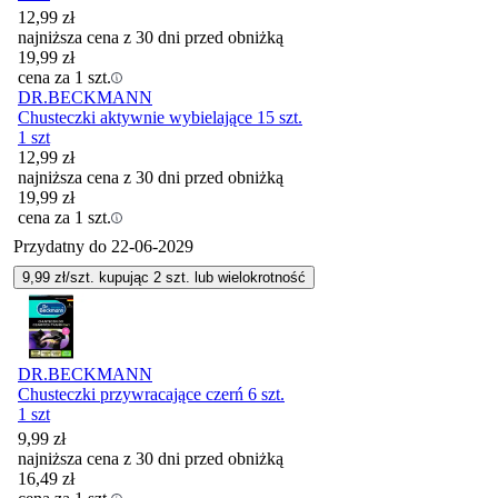
12,99
zł
najniższa cena z 30 dni przed obniżką
19,99
zł
cena za 1 szt.
DR.BECKMANN
Chusteczki aktywnie wybielające 15 szt.
1 szt
12,99
zł
najniższa cena z 30 dni przed obniżką
19,99
zł
cena za 1 szt.
Przydatny do
22-06-2029
9,99
zł/szt. kupując
2
szt.
lub wielokrotność
DR.BECKMANN
Chusteczki przywracające czerń 6 szt.
1 szt
9,99
zł
najniższa cena z 30 dni przed obniżką
16,49
zł