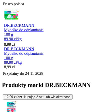
Frisco poleca
DR.BECKMANN
Mydełko do odplamiania
100 g
89,90
zł
/kg
Cena
8,99
zł
DR.BECKMANN
Mydełko do odplamiania
100 g
89,90
zł
/kg
Cena
8,99
zł
Przydatny do
24-11-2028
Produkty marki DR.BECKMANN
12,99
zł/szt. kupując
2
szt.
lub wielokrotność