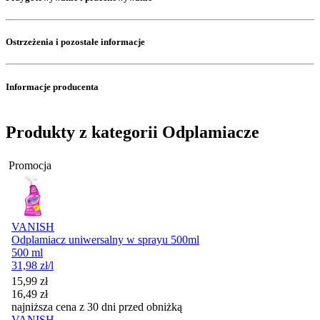
Ostrzeżenia i pozostałe informacje
Informacje producenta
Produkty z kategorii Odplamiacze
Promocja
VANISH
Odplamiacz uniwersalny w sprayu 500ml
500 ml
31,98
zł
/l
Cena promocyjna
15,99
zł
16,49
zł
najniższa cena z 30 dni przed obniżką
VANISH