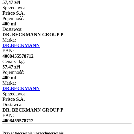
57
,
47
zł
/
l
Sprzedawca:
Frisco S.A.
Pojemność:
400 ml
Dostawca:
DR. BECKMANN GROUP P
Marka:
DR.BECKMANN
EAN:
4008455578712
Cena za kg:
57
,
47
zł
/
l
Pojemność:
400 ml
Marka:
DR.BECKMANN
Sprzedawca:
Frisco S.A.
Dostawca:
DR. BECKMANN GROUP P
EAN:
4008455578712
Przygotowywanie i przechowywanie