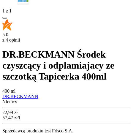
1
z
1
5.0
z 4 opinii
DR.BECKMANN Środek
czyszcący i odplamiajacy ze
szczotką Tapicerka 400ml
400 ml
DR.BECKMANN
Niemcy
Cena
22,99
zł
57,47
zł
/l
Sprzedawcą produktu jest Frisco S.A.