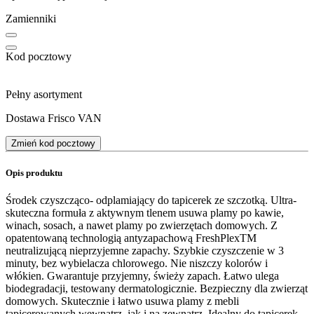
Zamienniki
Kod pocztowy
Pełny asortyment
Dostawa Frisco VAN
Zmień kod pocztowy
Opis produktu
Środek czyszcząco- odplamiający do tapicerek ze szczotką. Ultra-
skuteczna formuła z aktywnym tlenem usuwa plamy po kawie,
winach, sosach, a nawet plamy po zwierzętach domowych. Z
opatentowaną technologią antyzapachową FreshPlexTM
neutralizującą nieprzyjemne zapachy. Szybkie czyszczenie w 3
minuty, bez wybielacza chlorowego. Nie niszczy kolorów i
włókien. Gwarantuje przyjemny, świeży zapach. Łatwo ulega
biodegradacji, testowany dermatologicznie. Bezpieczny dla zwierząt
domowych. Skutecznie i łatwo usuwa plamy z mebli
tapicerowanych wewnątrz, jak i na zewnątrz. Idealny do tapicerek