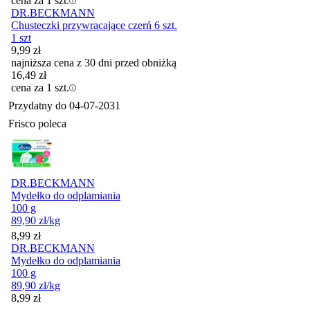
cena za 1 szt.
DR.BECKMANN
Chusteczki przywracające czerń 6 szt.
1 szt
9,99
zł
najniższa cena z 30 dni przed obniżką
16,49
zł
cena za 1 szt.
Przydatny do
04-07-2031
Frisco poleca
DR.BECKMANN
Mydełko do odplamiania
100 g
89,90
zł
/kg
Cena
8,99
zł
DR.BECKMANN
Mydełko do odplamiania
100 g
89,90
zł
/kg
Cena
8,99
zł