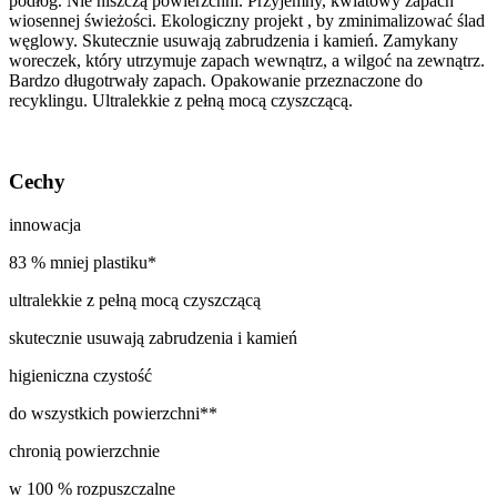
podłóg. Nie niszczą powierzchni. Przyjemny, kwiatowy zapach
wiosennej świeżości. Ekologiczny projekt , by zminimalizować ślad
węglowy. Skutecznie usuwają zabrudzenia i kamień. Zamykany
woreczek, który utrzymuje zapach wewnątrz, a wilgoć na zewnątrz.
Bardzo długotrwały zapach. Opakowanie przeznaczone do
recyklingu. Ultralekkie z pełną mocą czyszczącą.
Cechy
innowacja
83 % mniej plastiku*
ultralekkie z pełną mocą czyszczącą
skutecznie usuwają zabrudzenia i kamień
higieniczna czystość
do wszystkich powierzchni**
chronią powierzchnie
w 100 % rozpuszczalne