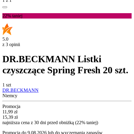
1
z
1
22%
taniej
5.0
z 3 opinii
DR.BECKMANN Listki
czyszczące Spring Fresh 20 szt.
1 szt
DR.BECKMANN
Niemcy
Promocja
Cena promocyjna
11,99
zł
15,39
zł
najniższa cena z 30 dni przed obniżką (22% taniej)
Promocja do 9.08.2026 lub do wyczerpania zapasów