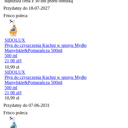
najniższa cena z 30 dni przed obniżką
Przydatny do
18-07-2027
Frisco poleca
SIDOLUX
Płyn do czyszczenia Kuchni w sprayu Mydło
Marsylskie&Pomarańcza 500ml
500 ml
21,98
zł
/l
Cena
10,99
zł
SIDOLUX
Płyn do czyszczenia Kuchni w sprayu Mydło
Marsylskie&Pomarańcza 500ml
500 ml
21,98
zł
/l
Cena
10,99
zł
Przydatny do
07-06-2031
Frisco poleca