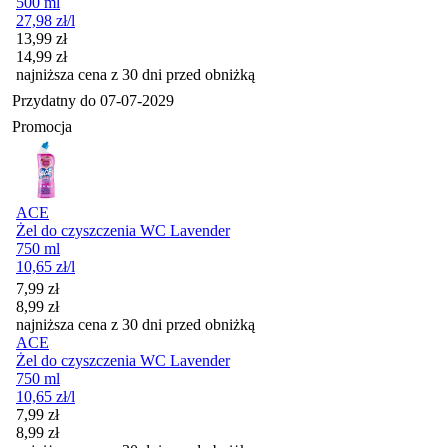
500 ml
27,98
zł
/l
Cena promocyjna
13,99
zł
14,99
zł
najniższa cena z 30 dni przed obniżką
Przydatny do
07-07-2029
Promocja
ACE
Żel do czyszczenia WC Lavender
750 ml
10,65
zł
/l
Cena promocyjna
7,99
zł
8,99
zł
najniższa cena z 30 dni przed obniżką
ACE
Żel do czyszczenia WC Lavender
750 ml
10,65
zł
/l
Cena promocyjna
7,99
zł
8,99
zł