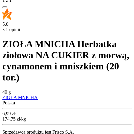
1
z
1
5.0
z 1 opinii
ZIOŁA MNICHA Herbatka
ziołowa NA CUKIER z morwą,
cynamonem i mniszkiem (20
tor.)
40 g
ZIOŁA MNICHA
Polska
Cena
6,99
zł
174,75
zł
/kg
Sprzedawcą produktu jest Frisco S.A.