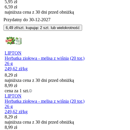
Cena promocyjna
5,95
zł
6,59
zł
najniższa cena z 30 dni przed obniżką
Przydatny do
30-12-2027
6,49
zł/szt. kupując
2
szt.
lub wielokrotność
LIPTON
Herbatka ziołowa - melisa z wiśnią (20 tor.)
26 g
249,62
zł
/kg
8,29
zł
najniższa cena z 30 dni przed obniżką
8,99
zł
cena za 1 szt.
LIPTON
Herbatka ziołowa - melisa z wiśnią (20 tor.)
26 g
249,62
zł
/kg
8,29
zł
najniższa cena z 30 dni przed obniżką
8,99
zł