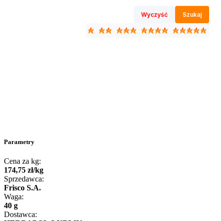
Wyczyść
Szukaj
Parametry
Cena za kg:
174
,
75
zł
/
kg
Sprzedawca:
Frisco S.A.
Waga:
40 g
Dostawca: