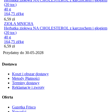
Herbatka ziołowa NA CHOLESTEROL z karczochem i głogiem
(20 tor.)
40 g
164,75
zł
/kg
Cena
6,59
zł
ZIOŁA MNICHA
Herbatka ziołowa NA CHOLESTEROL z karczochem i głogiem
(20 tor.)
40 g
164,75
zł
/kg
Cena
6,59
zł
Przydatny do
30-05-2028
Dostawa
Koszt i obszar dostawy
Metody Płatności
Terminy dostawy
Reklamacje i zwroty
Oferta
Gazetka Frisco
Nowości