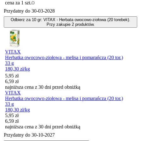
cena za 1 szt.
Przydatny do
30-03-2028
Odbierz za 10 gr: VITAX - Herbata owocowo-ziołowa (20 torebek).
Przy zakupie 2 produktów.
VITAX
Herbatka owocowo-ziołowa - melisa i pomarańcza (20 tor.)
33 g
180,30
zł
/kg
Cena promocyjna
5,95
zł
6,59
zł
najniższa cena z 30 dni przed obniżką
VITAX
Herbatka owocowo-ziołowa - melisa i pomarańcza (20 tor.)
33 g
180,30
zł
/kg
Cena promocyjna
5,95
zł
6,59
zł
najniższa cena z 30 dni przed obniżką
Przydatny do
30-10-2027