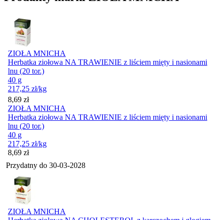
ZIOŁA MNICHA
Herbatka ziołowa NA TRAWIENIE z liściem mięty i nasionami
lnu (20 tor.)
40 g
217,25
zł
/kg
Cena
8,69
zł
ZIOŁA MNICHA
Herbatka ziołowa NA TRAWIENIE z liściem mięty i nasionami
lnu (20 tor.)
40 g
217,25
zł
/kg
Cena
8,69
zł
Przydatny do
30-03-2028
ZIOŁA MNICHA