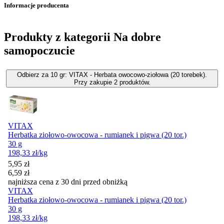
Informacje producenta
Produkty z kategorii Na dobre
samopoczucie
Odbierz za 10 gr: VITAX - Herbata owocowo-ziołowa (20 torebek).
Przy zakupie 2 produktów.
VITAX
Herbatka ziołowo-owocowa - rumianek i pigwa (20 tor.)
30 g
198,33
zł
/kg
Cena promocyjna
5,95
zł
6,59
zł
najniższa cena z 30 dni przed obniżką
VITAX
Herbatka ziołowo-owocowa - rumianek i pigwa (20 tor.)
30 g
198,33
zł
/kg