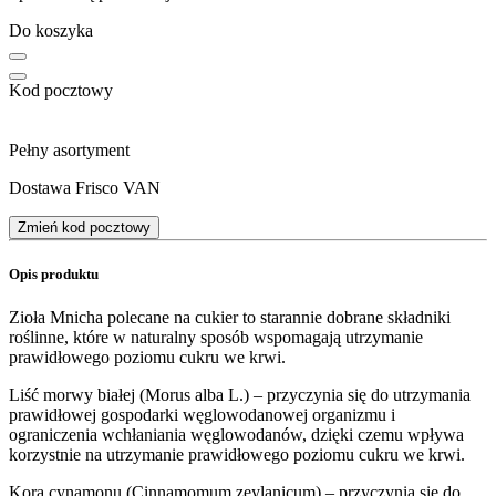
Do koszyka
Kod pocztowy
Pełny asortyment
Dostawa Frisco VAN
Zmień kod pocztowy
Opis produktu
Zioła Mnicha polecane na cukier to starannie dobrane składniki
roślinne, które w naturalny sposób wspomagają utrzymanie
prawidłowego poziomu cukru we krwi.
Liść morwy białej (Morus alba L.) – przyczynia się do utrzymania
prawidłowej gospodarki węglowodanowej organizmu i
ograniczenia wchłaniania węglowodanów, dzięki czemu wpływa
korzystnie na utrzymanie prawidłowego poziomu cukru we krwi.
Kora cynamonu (Cinnamomum zeylanicum) – przyczynia się do