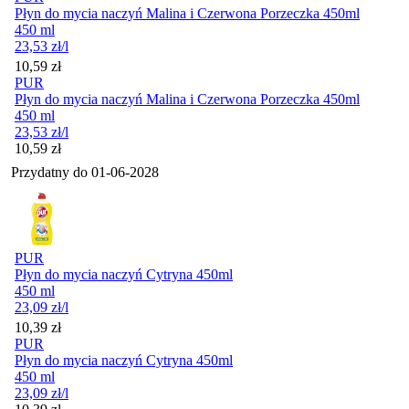
Płyn do mycia naczyń Malina i Czerwona Porzeczka 450ml
450 ml
23,53
zł
/l
Cena
10,59
zł
PUR
Płyn do mycia naczyń Malina i Czerwona Porzeczka 450ml
450 ml
23,53
zł
/l
Cena
10,59
zł
Przydatny do
01-06-2028
PUR
Płyn do mycia naczyń Cytryna 450ml
450 ml
23,09
zł
/l
Cena
10,39
zł
PUR
Płyn do mycia naczyń Cytryna 450ml
450 ml
23,09
zł
/l
Cena