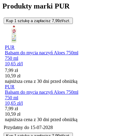
Produkty marki PUR
Kup 1 sztukę a zapłacisz 7,99zł/szt.
PUR
Balsam do mycia naczyń Aloes 750ml
750 ml
10,65
zł
/l
Cena promocyjna
7,99
zł
10,59
zł
najniższa cena z 30 dni przed obniżką
PUR
Balsam do mycia naczyń Aloes 750ml
750 ml
10,65
zł
/l
Cena promocyjna
7,99
zł
10,59
zł
najniższa cena z 30 dni przed obniżką
Przydatny do
15-07-2028
Kup 1 sztukę a zapłacisz 7,99zł/szt.