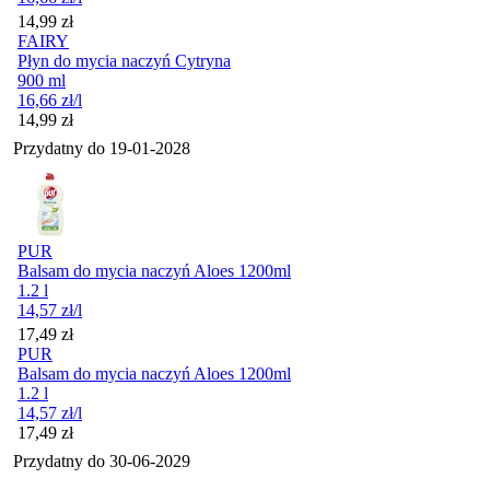
Cena
14,99
zł
FAIRY
Płyn do mycia naczyń Cytryna
900 ml
16,66
zł
/l
Cena
14,99
zł
Przydatny do
19-01-2028
PUR
Balsam do mycia naczyń Aloes 1200ml
1.2 l
14,57
zł
/l
Cena
17,49
zł
PUR
Balsam do mycia naczyń Aloes 1200ml
1.2 l
14,57
zł
/l
Cena
17,49
zł
Przydatny do
30-06-2029