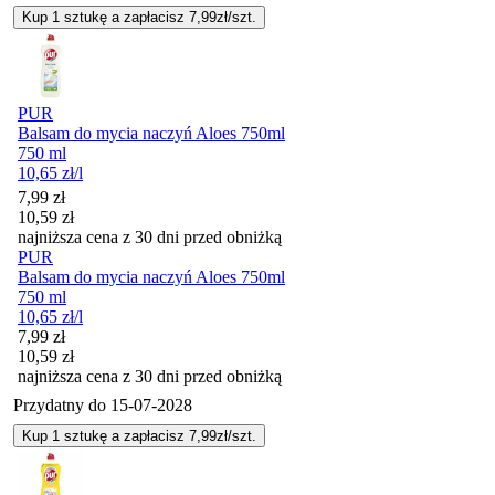
Kup 1 sztukę a zapłacisz 7,99zł/szt.
PUR
Balsam do mycia naczyń Aloes 750ml
750 ml
10,65
zł
/l
Cena promocyjna
7,99
zł
10,59
zł
najniższa cena z 30 dni przed obniżką
PUR
Balsam do mycia naczyń Aloes 750ml
750 ml
10,65
zł
/l
Cena promocyjna
7,99
zł
10,59
zł
najniższa cena z 30 dni przed obniżką
Przydatny do
15-07-2028
Kup 1 sztukę a zapłacisz 7,99zł/szt.