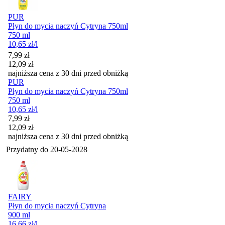
PUR
Płyn do mycia naczyń Cytryna 750ml
750 ml
10,65
zł
/l
Cena promocyjna
7,99
zł
12,09
zł
najniższa cena z 30 dni przed obniżką
PUR
Płyn do mycia naczyń Cytryna 750ml
750 ml
10,65
zł
/l
Cena promocyjna
7,99
zł
12,09
zł
najniższa cena z 30 dni przed obniżką
Przydatny do
20-05-2028
FAIRY
Płyn do mycia naczyń Cytryna
900 ml
16,66
zł
/l