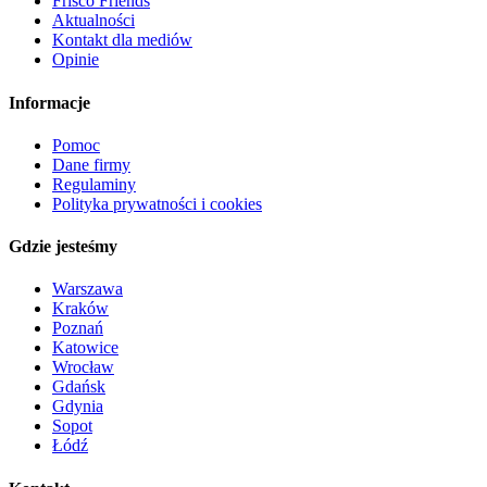
Frisco Friends
Aktualności
Kontakt dla mediów
Opinie
Informacje
Pomoc
Dane firmy
Regulaminy
Polityka prywatności i cookies
Gdzie jesteśmy
Warszawa
Kraków
Poznań
Katowice
Wrocław
Gdańsk
Gdynia
Sopot
Łódź