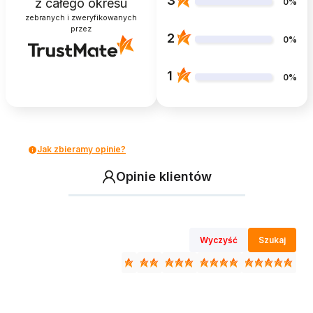
3
z całego okresu
0%
zebranych i zweryfikowanych
przez
2
0%
1
0%
Jak zbieramy opinie?
Opinie klientów
Wyczyść
Szukaj