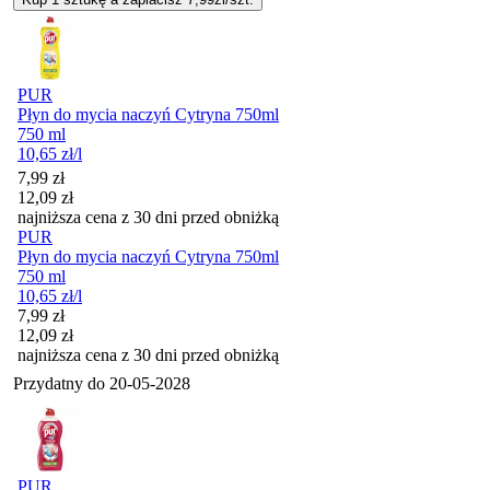
PUR
Płyn do mycia naczyń Cytryna 750ml
750 ml
10,65
zł
/l
Cena promocyjna
7,99
zł
12,09
zł
najniższa cena z 30 dni przed obniżką
PUR
Płyn do mycia naczyń Cytryna 750ml
750 ml
10,65
zł
/l
Cena promocyjna
7,99
zł
12,09
zł
najniższa cena z 30 dni przed obniżką
Przydatny do
20-05-2028
PUR