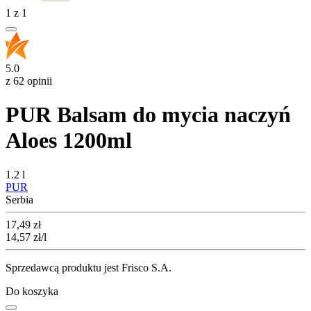
1
z
1
5.0
z 62 opinii
PUR Balsam do mycia naczyń
Aloes 1200ml
1.2 l
PUR
Serbia
Cena
17,49
zł
14,57
zł
/l
Sprzedawcą produktu jest Frisco S.A.
Do koszyka