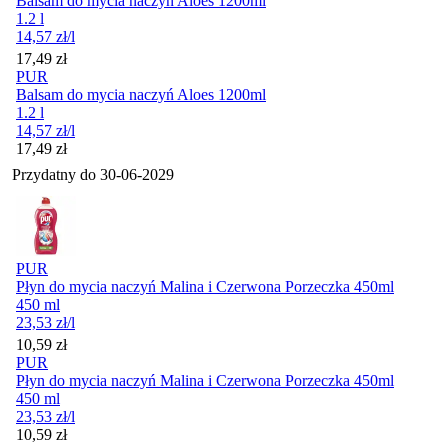
Balsam do mycia naczyń Aloes 1200ml
1.2 l
14,57
zł
/l
Cena
17,49
zł
PUR
Balsam do mycia naczyń Aloes 1200ml
1.2 l
14,57
zł
/l
Cena
17,49
zł
Przydatny do
30-06-2029
PUR
Płyn do mycia naczyń Malina i Czerwona Porzeczka 450ml
450 ml
23,53
zł
/l
Cena
10,59
zł
PUR
Płyn do mycia naczyń Malina i Czerwona Porzeczka 450ml
450 ml
23,53
zł
/l
Cena
10,59
zł