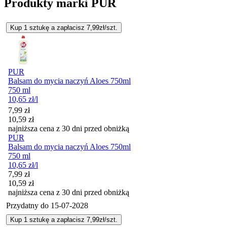
Produkty marki PUR
Kup 1 sztukę a zapłacisz 7,99zł/szt.
PUR
Balsam do mycia naczyń Aloes 750ml
750 ml
10,65
zł
/l
Cena promocyjna
7,99
zł
10,59
zł
najniższa cena z 30 dni przed obniżką
PUR
Balsam do mycia naczyń Aloes 750ml
750 ml
10,65
zł
/l
Cena promocyjna
7,99
zł
10,59
zł
najniższa cena z 30 dni przed obniżką
Przydatny do
15-07-2028
Kup 1 sztukę a zapłacisz 7,99zł/szt.