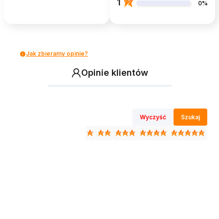
1
0%
Jak zbieramy opinie?
Opinie klientów
Wyczyść
Szukaj