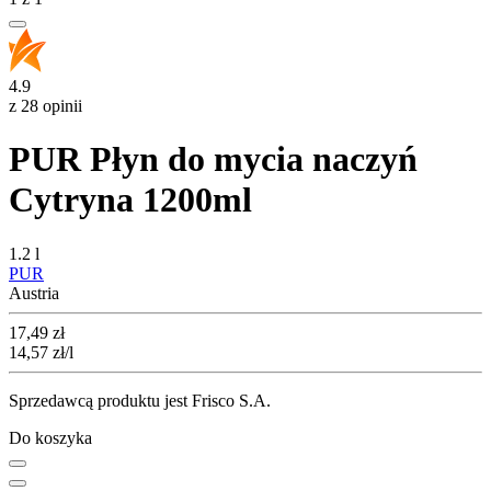
4.9
z 28 opinii
PUR Płyn do mycia naczyń
Cytryna 1200ml
1.2 l
PUR
Austria
Cena
17,49
zł
14,57
zł
/l
Sprzedawcą produktu jest Frisco S.A.
Do koszyka