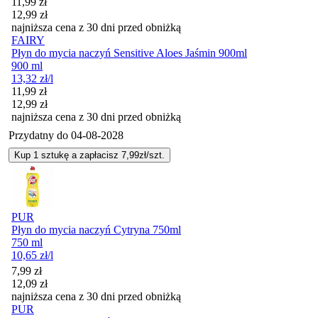
Cena promocyjna
11,99
zł
12,99
zł
najniższa cena z 30 dni przed obniżką
FAIRY
Płyn do mycia naczyń Sensitive Aloes Jaśmin 900ml
900 ml
13,32
zł
/l
Cena promocyjna
11,99
zł
12,99
zł
najniższa cena z 30 dni przed obniżką
Przydatny do
04-08-2028
Kup 1 sztukę a zapłacisz 7,99zł/szt.
PUR
Płyn do mycia naczyń Cytryna 750ml
750 ml
10,65
zł
/l
Cena promocyjna
7,99
zł
12,09
zł
najniższa cena z 30 dni przed obniżką
PUR