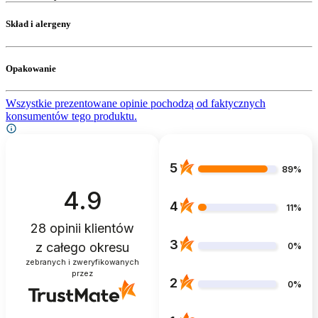
Skład i alergeny
Opakowanie
Wszystkie prezentowane opinie pochodzą od faktycznych
konsumentów tego produktu.
5
89%
4.9
4
11%
28
opinii klientów
3
z całego okresu
0%
zebranych i zweryfikowanych
przez
2
0%