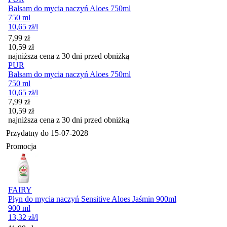
Balsam do mycia naczyń Aloes 750ml
750 ml
10,65
zł
/l
Cena promocyjna
7,99
zł
10,59
zł
najniższa cena z 30 dni przed obniżką
PUR
Balsam do mycia naczyń Aloes 750ml
750 ml
10,65
zł
/l
Cena promocyjna
7,99
zł
10,59
zł
najniższa cena z 30 dni przed obniżką
Przydatny do
15-07-2028
Promocja
FAIRY
Płyn do mycia naczyń Sensitive Aloes Jaśmin 900ml
900 ml
13,32
zł
/l