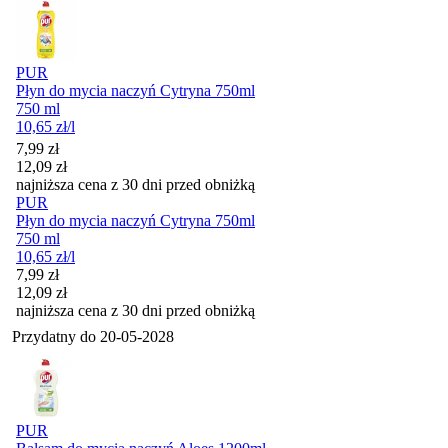
PUR
Płyn do mycia naczyń Cytryna 750ml
750 ml
10,65
zł
/l
Cena promocyjna
7,99
zł
12,09
zł
najniższa cena z 30 dni przed obniżką
PUR
Płyn do mycia naczyń Cytryna 750ml
750 ml
10,65
zł
/l
Cena promocyjna
7,99
zł
12,09
zł
najniższa cena z 30 dni przed obniżką
Przydatny do
20-05-2028
PUR