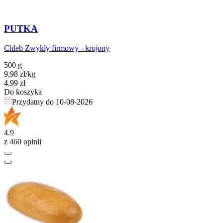
PUTKA
Chleb Zwykły firmowy - krojony
500 g
9,98
zł
/kg
Cena
4,99
zł
Do koszyka
Przydatny do
10-08-2026
4.9
z 460 opinii