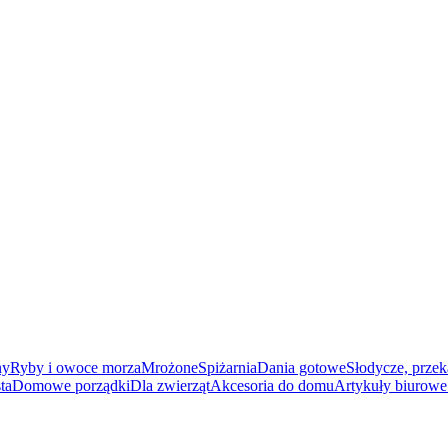
ny
Ryby i owoce morza
Mrożone
Spiżarnia
Dania gotowe
Słodycze, przek
ta
Domowe porządki
Dla zwierząt
Akcesoria do domu
Artykuły biurowe 