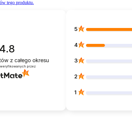
ów tego produktu.
5
4
4.8
ntów
z całego okresu
3
zweryfikowanych przez
2
1