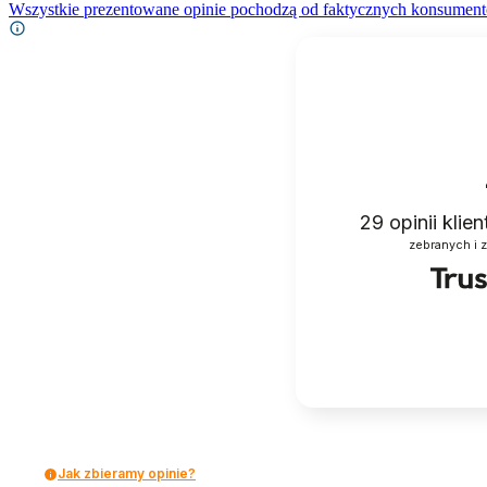
Wszystkie prezentowane opinie pochodzą od faktycznych konsument
29
opinii klie
zebranych i 
Jak zbieramy opinie?