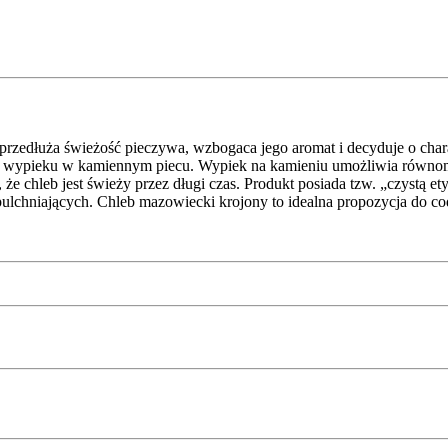
 przedłuża świeżość pieczywa, wzbogaca jego aromat i decyduje o char
in. wypieku w kamiennym piecu. Wypiek na kamieniu umożliwia równo
chleb jest świeży przez długi czas. Produkt posiada tzw. „czystą etyk
pulchniających. Chleb mazowiecki krojony to idealna propozycja do c