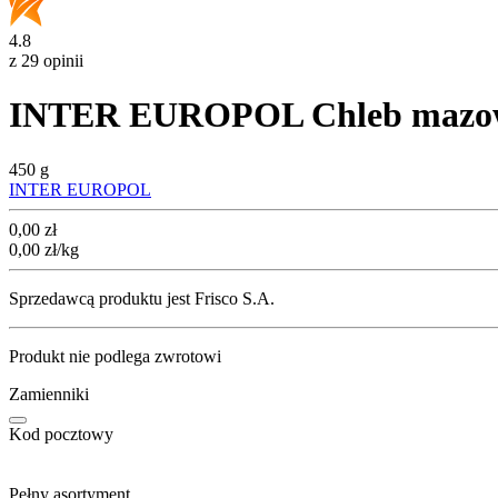
4.8
z 29 opinii
INTER EUROPOL Chleb mazowi
450 g
INTER EUROPOL
Cena
0,00
zł
0,00
zł
/kg
Sprzedawcą produktu jest Frisco S.A.
Produkt nie podlega zwrotowi
Zamienniki
Kod pocztowy
Pełny asortyment