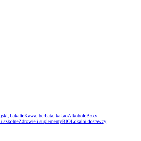
ąski, bakalie
Kawa, herbata, kakao
Alkohole
Boxy
i szkolne
Zdrowie i suplementy
BIO
Lokalni dostawcy