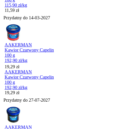
115,90
zł
/kg
Cena
11,59
zł
Przydatny do
14-03-2027
AAKERMAN
Kawior Czarwony Capelin
100 g
192,90
zł
/kg
Cena
19,29
zł
AAKERMAN
Kawior Czarwony Capelin
100 g
192,90
zł
/kg
Cena
19,29
zł
Przydatny do
27-07-2027
AAKERMAN