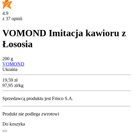
4.9
z 37 opinii
VOMOND Imitacja kawioru z
Łososia
200 g
VOMOND
Ukraina
Cena
19,59
zł
97,95
zł
/kg
Sprzedawcą produktu jest Frisco S.A.
Produkt nie podlega zwrotowi
Do koszyka