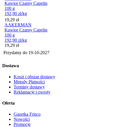
Kawior Czarny Capelin
100 g
192,90
zł
/kg
Cena
19,29
zł
AAKERMAN
Kawior Czarny Capelin
100 g
192,90
zł
/kg
Cena
19,29
zł
Przydatny do
19-10-2027
Dostawa
Koszt i obszar dostawy
Metody Płatności
Terminy dostawy
Reklamacje i zwroty
Oferta
Gazetka Frisco
Nowości
Promocje