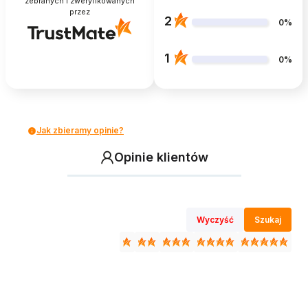
zebranych i zweryfikowanych
przez
2
0%
1
0%
Jak zbieramy opinie?
Opinie klientów
Wyczyść
Szukaj