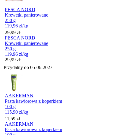
PESCA NORD
Krewetki panierowane
250 g
119,96
zł
/kg
Cena
29,99
zł
PESCA NORD
Krewetki panierowane
250 g
119,96
zł
/kg
Cena
29,99
zł
Przydatny do
05-06-2027
AAKERMAN
Pasta kawiorowa z koperkiem
100 g
115,90
zł
/kg
Cena
11,59
zł
AAKERMAN
Pasta kawiorowa z koperkiem
100 g