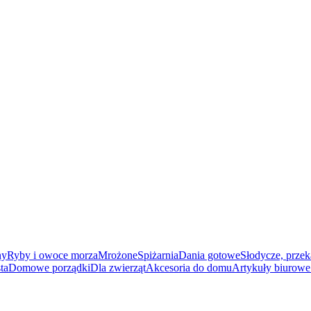
ny
Ryby i owoce morza
Mrożone
Spiżarnia
Dania gotowe
Słodycze, przek
ta
Domowe porządki
Dla zwierząt
Akcesoria do domu
Artykuły biurowe 