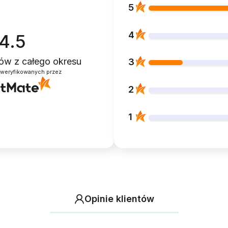
5
4
4.5
ntów
z całego okresu
3
zweryfikowanych przez
2
1
Opinie klientów