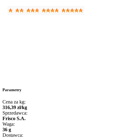
Parametry
Cena za kg:
316
,
39
zł
/
kg
Sprzedawca:
Frisco S.A.
Waga:
36 g
Dostawca: