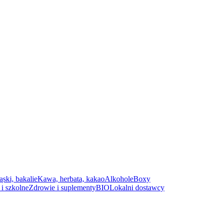
ąski, bakalie
Kawa, herbata, kakao
Alkohole
Boxy
i szkolne
Zdrowie i suplementy
BIO
Lokalni dostawcy