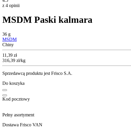
4.5
z 4 opinii
MSDM Paski kalmara
36 g
MSDM
Chiny
Cena
11,39
zł
316,39
zł
/kg
Sprzedawcą produktu jest Frisco S.A.
Do koszyka
Kod pocztowy
Pełny asortyment
Dostawa Frisco VAN