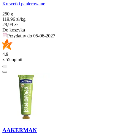
Krewetki panierowane
250 g
119,96
zł
/kg
Cena
29,99
zł
Do koszyka
Przydatny do
05-06-2027
4.9
z 55 opinii
AAKERMAN