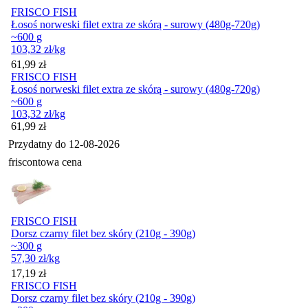
FRISCO FISH
Łosoś norweski filet extra ze skórą - surowy (480g-720g)
~600 g
103,32
zł
/kg
Cena
61,99
zł
FRISCO FISH
Łosoś norweski filet extra ze skórą - surowy (480g-720g)
~600 g
103,32
zł
/kg
Cena
61,99
zł
Przydatny do
12-08-2026
friscontowa cena
FRISCO FISH
Dorsz czarny filet bez skóry (210g - 390g)
~300 g
57,30
zł
/kg
Cena
17,19
zł
FRISCO FISH
Dorsz czarny filet bez skóry (210g - 390g)