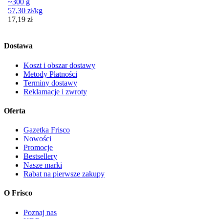
~300 g
57,30
zł
/kg
Cena
17,19
zł
Dostawa
Koszt i obszar dostawy
Metody Płatności
Terminy dostawy
Reklamacje i zwroty
Oferta
Gazetka Frisco
Nowości
Promocje
Bestsellery
Nasze marki
Rabat na pierwsze zakupy
O Frisco
Poznaj nas