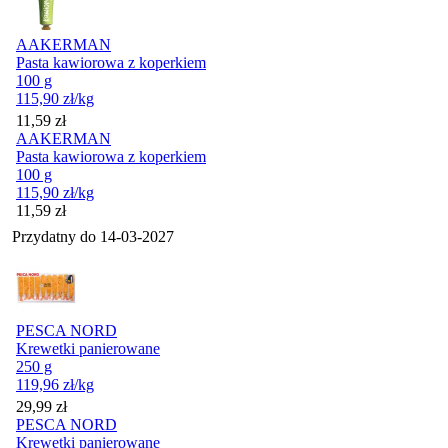
AAKERMAN
Pasta kawiorowa z koperkiem
100 g
115,90
zł
/kg
Cena
11,59
zł
AAKERMAN
Pasta kawiorowa z koperkiem
100 g
115,90
zł
/kg
Cena
11,59
zł
Przydatny do
14-03-2027
PESCA NORD
Krewetki panierowane
250 g
119,96
zł
/kg
Cena
29,99
zł
PESCA NORD
Krewetki panierowane