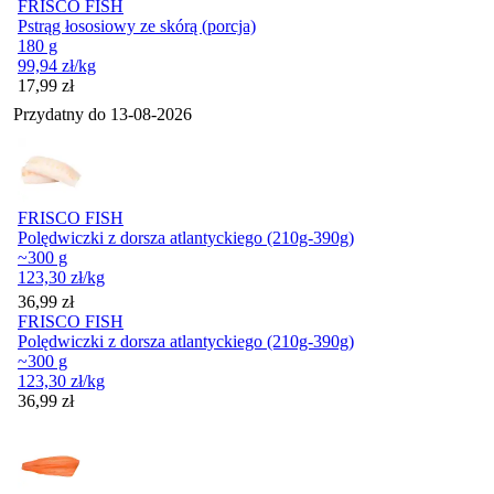
FRISCO FISH
Pstrąg łososiowy ze skórą (porcja)
180 g
99,94
zł
/kg
Cena
17,99
zł
Przydatny do
13-08-2026
FRISCO FISH
Polędwiczki z dorsza atlantyckiego (210g-390g)
~300 g
123,30
zł
/kg
Cena
36,99
zł
FRISCO FISH
Polędwiczki z dorsza atlantyckiego (210g-390g)
~300 g
123,30
zł
/kg
Cena
36,99
zł