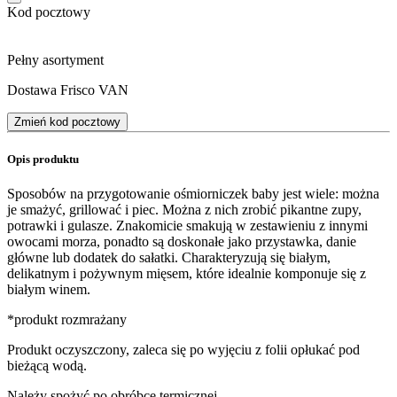
Kod pocztowy
Pełny asortyment
Dostawa Frisco VAN
Zmień kod pocztowy
Opis produktu
Sposobów na przygotowanie ośmiorniczek baby jest wiele: można
je smażyć, grillować i piec. Można z nich zrobić pikantne zupy,
potrawki i gulasze. Znakomicie smakują w zestawieniu z innymi
owocami morza, ponadto są doskonałe jako przystawka, danie
główne lub dodatek do sałatki. Charakteryzują się białym,
delikatnym i pożywnym mięsem, które idealnie komponuje się z
białym winem.
*produkt rozmrażany
Produkt oczyszczony, zaleca się po wyjęciu z folii opłukać pod
bieżącą wodą.
Należy spożyć po obróbce termicznej.