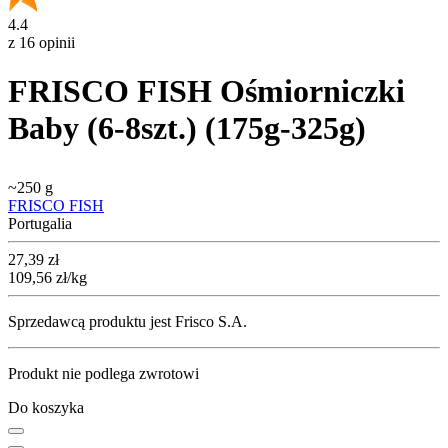
4.4
z 16 opinii
FRISCO FISH Ośmiorniczki
Baby (6-8szt.) (175g-325g)
~
250 g
FRISCO FISH
Portugalia
Cena
27,39
zł
109,56
zł
/kg
Sprzedawcą produktu jest Frisco S.A.
Produkt nie podlega zwrotowi
Do koszyka