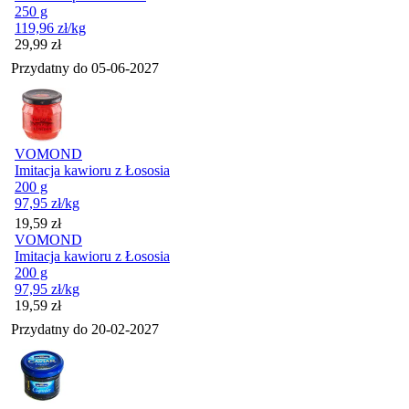
250 g
119,96
zł
/kg
Cena
29,99
zł
Przydatny do
05-06-2027
VOMOND
Imitacja kawioru z Łososia
200 g
97,95
zł
/kg
Cena
19,59
zł
VOMOND
Imitacja kawioru z Łososia
200 g
97,95
zł
/kg
Cena
19,59
zł
Przydatny do
20-02-2027