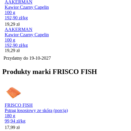
AAKERMAN
Kawior Czarny Capelin
100 g
192,90
zł
/kg
Cena
19,29
zł
AAKERMAN
Kawior Czarny Capelin
100 g
192,90
zł
/kg
Cena
19,29
zł
Przydatny do
19-10-2027
Produkty marki FRISCO FISH
FRISCO FISH
Pstrąg łososiowy ze skórą (porcja)
180 g
99,94
zł
/kg
Cena
17,99
zł