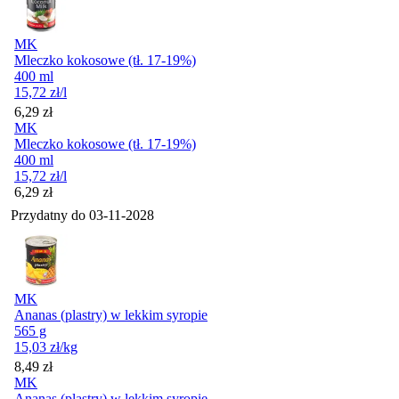
MK
Mleczko kokosowe (tł. 17-19%)
400 ml
15,72
zł
/l
Cena
6,29
zł
MK
Mleczko kokosowe (tł. 17-19%)
400 ml
15,72
zł
/l
Cena
6,29
zł
Przydatny do
03-11-2028
MK
Ananas (plastry) w lekkim syropie
565 g
15,03
zł
/kg
Cena
8,49
zł
MK
Ananas (plastry) w lekkim syropie