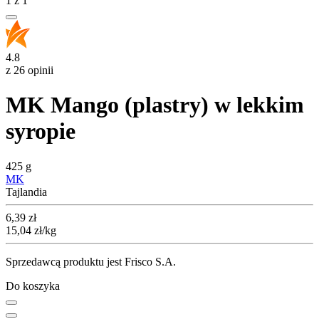
1
z
1
4.8
z 26 opinii
MK Mango (plastry) w lekkim
syropie
425 g
MK
Tajlandia
Cena
6,39
zł
15,04
zł
/kg
Sprzedawcą produktu jest Frisco S.A.
Do koszyka