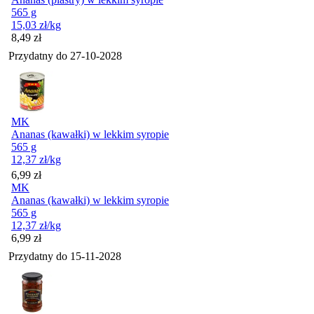
565 g
15,03
zł
/kg
Cena
8,49
zł
Przydatny do
27-10-2028
MK
Ananas (kawałki) w lekkim syropie
565 g
12,37
zł
/kg
Cena
6,99
zł
MK
Ananas (kawałki) w lekkim syropie
565 g
12,37
zł
/kg
Cena
6,99
zł
Przydatny do
15-11-2028