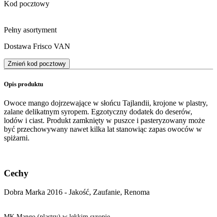
Kod pocztowy
Pełny asortyment
Dostawa Frisco VAN
Zmień kod pocztowy
Opis produktu
Owoce mango dojrzewające w słońcu Tajlandii, krojone w plastry,
zalane delikatnym syropem. Egzotyczny dodatek do deserów,
lodów i ciast. Produkt zamknięty w puszce i pasteryzowany może
być przechowywany nawet kilka lat stanowiąc zapas owoców w
spiżarni.
Cechy
Dobra Marka 2016 - Jakość, Zaufanie, Renoma
MK Mango (plastry) w lekkim syropie