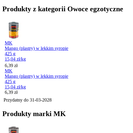
Produkty z kategorii Owoce egzotyczne
MK
Mango (plastry) w lekkim syropie
425 g
15,04
zł
/kg
Cena
6,39
zł
MK
Mango (plastry) w lekkim syropie
425 g
15,04
zł
/kg
Cena
6,39
zł
Przydatny do
31-03-2028
Produkty marki MK