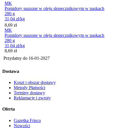
MK
Pomidory suszone w oleju słonecznikowym w paskach
280 g
31,04
zł
/kg
Cena
8,69
zł
MK
Pomidory suszone w oleju słonecznikowym w paskach
280 g
31,04
zł
/kg
Cena
8,69
zł
Przydatny do
16-01-2027
Dostawa
Koszt i obszar dostawy
Metody Płatności
Terminy dostawy
Reklamacje i zwroty
Oferta
Gazetka Frisco
Nowości