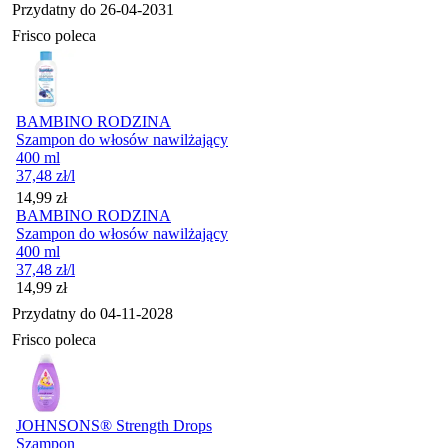
Przydatny do
26-04-2031
Frisco poleca
BAMBINO RODZINA
Szampon do włosów nawilżający
400 ml
37,48
zł
/l
Cena
14,99
zł
BAMBINO RODZINA
Szampon do włosów nawilżający
400 ml
37,48
zł
/l
Cena
14,99
zł
Przydatny do
04-11-2028
Frisco poleca
JOHNSONS® Strength Drops
Szampon