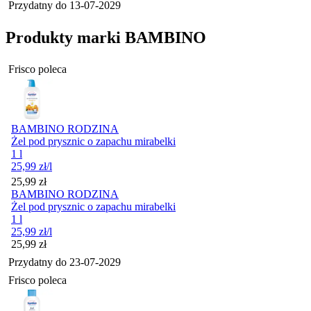
Przydatny do
13-07-2029
Produkty marki BAMBINO
Frisco poleca
BAMBINO RODZINA
Żel pod prysznic o zapachu mirabelki
1 l
25,99
zł
/l
Cena
25,99
zł
BAMBINO RODZINA
Żel pod prysznic o zapachu mirabelki
1 l
25,99
zł
/l
Cena
25,99
zł
Przydatny do
23-07-2029
Frisco poleca