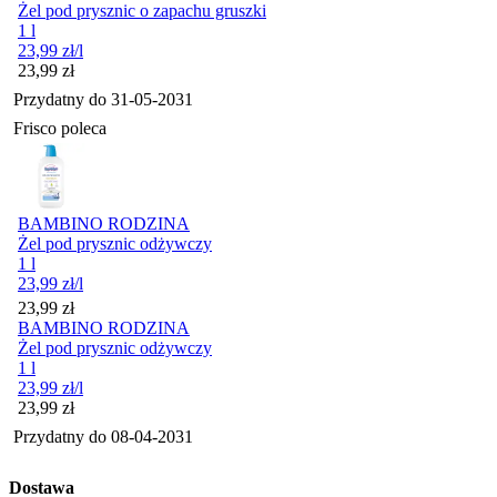
Żel pod prysznic o zapachu gruszki
1 l
23,99
zł
/l
Cena
23,99
zł
Przydatny do
31-05-2031
Frisco poleca
BAMBINO RODZINA
Żel pod prysznic odżywczy
1 l
23,99
zł
/l
Cena
23,99
zł
BAMBINO RODZINA
Żel pod prysznic odżywczy
1 l
23,99
zł
/l
Cena
23,99
zł
Przydatny do
08-04-2031
Dostawa