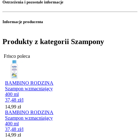
Ostrzeżenia i pozostałe informacje
Informacje producenta
Produkty z kategorii Szampony
Frisco poleca
BAMBINO RODZINA
Szampon wzmacniający
400 ml
37,48
zł
/l
Cena
14,99
zł
BAMBINO RODZINA
Szampon wzmacniający
400 ml
37,48
zł
/l
Cena
14,99
zł