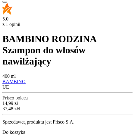
5.0
z 1 opinii
BAMBINO RODZINA
Szampon do włosów
nawilżający
400 ml
BAMBINO
UE
Frisco poleca
Cena
14,99
zł
37,48
zł
/l
Sprzedawcą produktu jest Frisco S.A.
Do koszyka