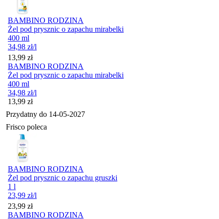
BAMBINO RODZINA
Żel pod prysznic o zapachu mirabelki
400 ml
34,98
zł
/l
Cena
13,99
zł
BAMBINO RODZINA
Żel pod prysznic o zapachu mirabelki
400 ml
34,98
zł
/l
Cena
13,99
zł
Przydatny do
14-05-2027
Frisco poleca
BAMBINO RODZINA
Żel pod prysznic o zapachu gruszki
1 l
23,99
zł
/l
Cena
23,99
zł
BAMBINO RODZINA