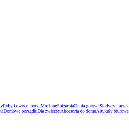
ny
Ryby i owoce morza
Mrożone
Spiżarnia
Dania gotowe
Słodycze, przek
ta
Domowe porządki
Dla zwierząt
Akcesoria do domu
Artykuły biurowe 