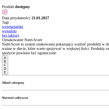
Produkt
dostępny
Data przydatności:
21.01.2027
Tagi
wegetariański
wegański
bez laktozy
Oznakowanie Nutri-Score
Nutri-Score to system znakowania pokazujący wartość produktu w di
ważne w diecie, które warto spożywać w większej ilości. Produkty o
spożycie powinno być ograniczone.
A
B
C
D
E
Skład i alergeny
Wartości odżywcze