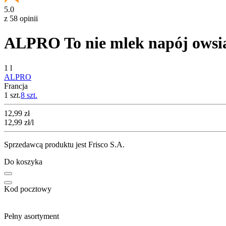
5.0
z 58 opinii
ALPRO To nie mlek napój owsi
1 l
ALPRO
Francja
1 szt.
8
szt.
Cena
12,99
zł
12,99
zł
/l
Sprzedawcą produktu jest Frisco S.A.
Do koszyka
Kod pocztowy
Pełny asortyment