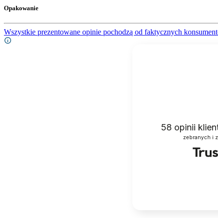
Opakowanie
Wszystkie prezentowane opinie pochodzą od faktycznych konsument
58
opinii klie
zebranych i 