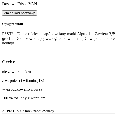
Dostawa Frisco VAN
Zmień kod pocztowy
Opis produktu
PSST!... To nie mlek* – napój owsiany marki Alpro, 1 l. Zawiera 3,5%
grochu. Dodatkowo napój wzbogacono witaminą D i wapniem, które są 
koktajli.
Cechy
nie zawiera cukru
z wapniem i witaminą D2
wyprodukowano z owsa
100 % roślinny z wapniem
ALPRO To nie mlek napój owsiany