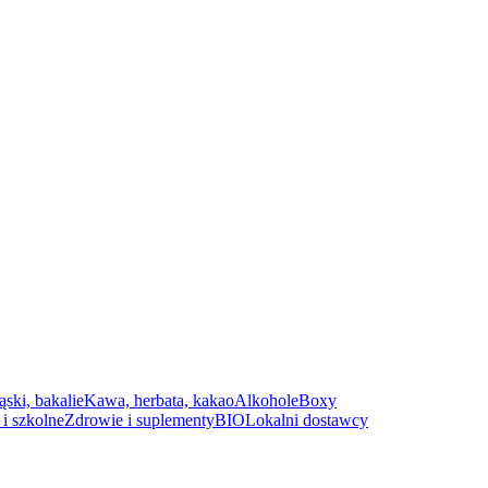
ąski, bakalie
Kawa, herbata, kakao
Alkohole
Boxy
i szkolne
Zdrowie i suplementy
BIO
Lokalni dostawcy