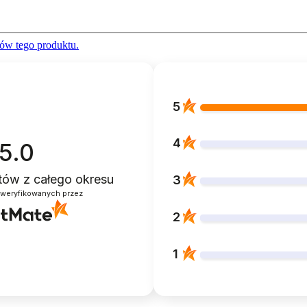
ów tego produktu.
5
4
5.0
ntów
z całego okresu
3
zweryfikowanych przez
2
1