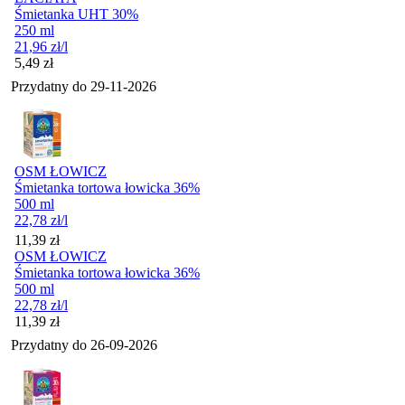
Śmietanka UHT 30%
250 ml
21,96
zł
/l
Cena
5,49
zł
Przydatny do
29-11-2026
OSM ŁOWICZ
Śmietanka tortowa łowicka 36%
500 ml
22,78
zł
/l
Cena
11,39
zł
OSM ŁOWICZ
Śmietanka tortowa łowicka 36%
500 ml
22,78
zł
/l
Cena
11,39
zł
Przydatny do
26-09-2026