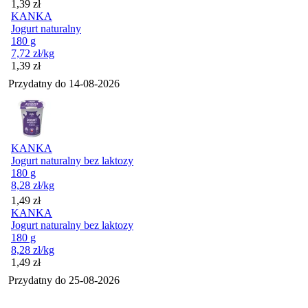
Cena
1,39
zł
KANKA
Jogurt naturalny
180 g
7,72
zł
/kg
Cena
1,39
zł
Przydatny do
14-08-2026
KANKA
Jogurt naturalny bez laktozy
180 g
8,28
zł
/kg
Cena
1,49
zł
KANKA
Jogurt naturalny bez laktozy
180 g
8,28
zł
/kg
Cena
1,49
zł
Przydatny do
25-08-2026