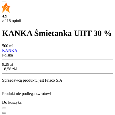
4.9
z 118 opinii
KANKA Śmietanka UHT 30 %
500 ml
KANKA
Polska
Cena
9,29
zł
18,58
zł
/l
Sprzedawcą produktu jest Frisco S.A.
Produkt nie podlega zwrotowi
Do koszyka