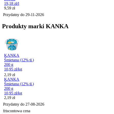
19,18
zł
/l
Cena
9,59
zł
Przydatny do
29-11-2026
Produkty marki KANKA
KANKA
Śmietana (12% tł.)
200 g
10,95
zł
/kg
Cena
2,19
zł
KANKA
Śmietana (12% tł.)
200 g
10,95
zł
/kg
Cena
2,19
zł
Przydatny do
27-08-2026
friscontowa cena