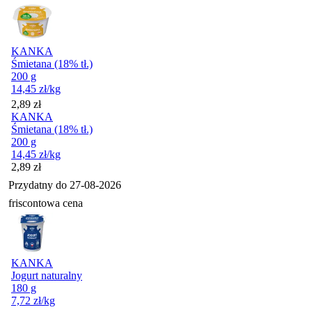
KANKA
Śmietana (18% tł.)
200 g
14,45
zł
/kg
Cena
2,89
zł
KANKA
Śmietana (18% tł.)
200 g
14,45
zł
/kg
Cena
2,89
zł
Przydatny do
27-08-2026
friscontowa cena
KANKA
Jogurt naturalny
180 g
7,72
zł
/kg