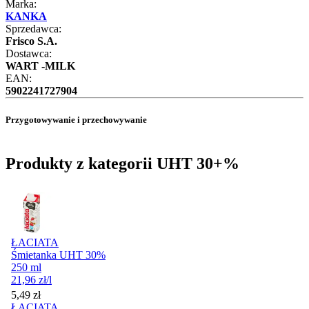
Marka:
KANKA
Sprzedawca:
Frisco S.A.
Dostawca:
WART -MILK
EAN:
5902241727904
Przygotowywanie i przechowywanie
Produkty z kategorii UHT 30+%
ŁACIATA
Śmietanka UHT 30%
250 ml
21,96
zł
/l
Cena
5,49
zł
ŁACIATA