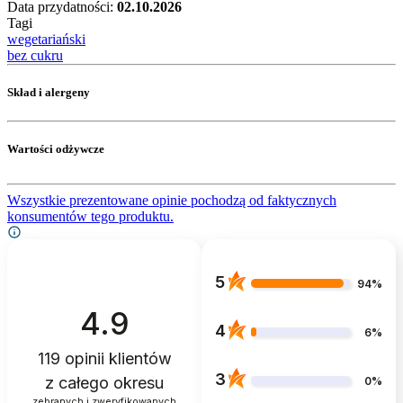
Data przydatności:
02.10.2026
Tagi
wegetariański
bez cukru
Skład i alergeny
Wartości odżywcze
Wszystkie prezentowane opinie pochodzą od faktycznych
konsumentów tego produktu.
5
94%
4.9
4
6%
119
opinii klientów
3
z całego okresu
0%
zebranych i zweryfikowanych