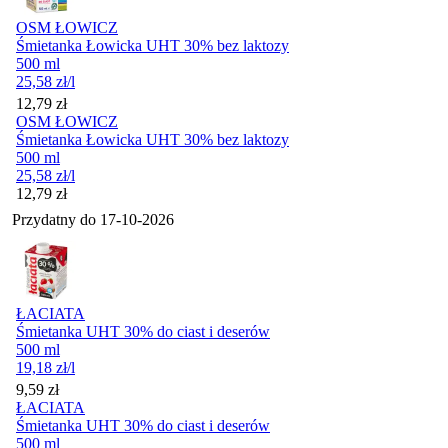
OSM ŁOWICZ
Śmietanka Łowicka UHT 30% bez laktozy
500 ml
25,58
zł
/l
Cena
12,79
zł
OSM ŁOWICZ
Śmietanka Łowicka UHT 30% bez laktozy
500 ml
25,58
zł
/l
Cena
12,79
zł
Przydatny do
17-10-2026
ŁACIATA
Śmietanka UHT 30% do ciast i deserów
500 ml
19,18
zł
/l
Cena
9,59
zł
ŁACIATA
Śmietanka UHT 30% do ciast i deserów
500 ml