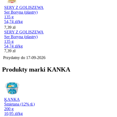
SERY Z GOLISZEWA
Ser Boryna (plastry)
135 g
54,74
zł
/kg
Cena
7,39
zł
SERY Z GOLISZEWA
Ser Boryna (plastry)
135 g
54,74
zł
/kg
Cena
7,39
zł
Przydatny do
17-09-2026
Produkty marki KANKA
KANKA
Śmietana (12% tł.)
200 g
10,95
zł
/kg