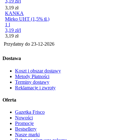
3,19
zł
/l
Cena
3,19
zł
KANKA
Mleko UHT (1,5% tł.)
1 l
3,19
zł
/l
Cena
3,19
zł
Przydatny do
23-12-2026
Dostawa
Koszt i obszar dostawy
Metody Płatności
Terminy dostawy
Reklamacje i zwroty
Oferta
Gazetka Frisco
Nowości
Promocje
Bestsellery
Nasze marki