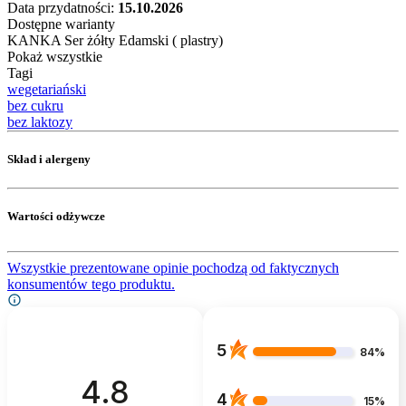
Data przydatności:
15.10.2026
Dostępne warianty
KANKA Ser żółty Edamski ( plastry)
Pokaż wszystkie
Tagi
wegetariański
bez cukru
bez laktozy
Skład i alergeny
Wartości odżywcze
Wszystkie prezentowane opinie pochodzą od faktycznych
konsumentów tego produktu.
5
84%
4.8
4
15%