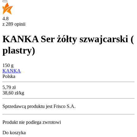
4.8
z 289 opinii
KANKA Ser żółty szwajcarski (
plastry)
150 g
KANKA
Polska
Cena
5,79
zł
38,60
zł
/kg
Sprzedawcą produktu jest Frisco S.A.
Produkt nie podlega zwrotowi
Do koszyka