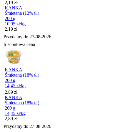
Cena
2,19
zł
KANKA
Śmietana (12% tł.)
200 g
10,95
zł
/kg
Cena
2,19
zł
Przydatny do
27-08-2026
friscontowa cena
KANKA
Śmietana (18% tł.)
200 g
14,45
zł
/kg
Cena
2,89
zł
KANKA
Śmietana (18% tł.)
200 g
14,45
zł
/kg
Cena
2,89
zł
Przydatny do
27-08-2026