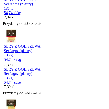
Ser Antek (plastry)
135 g
54,74
zł
/kg
Cena
7,39
zł
Przydatny do
28-08-2026
SERY Z GOLISZEWA
Ser Jagna (plastry)
135 g
54,74
zł
/kg
Cena
7,39
zł
SERY Z GOLISZEWA
Ser Jagna (plastry)
135 g
54,74
zł
/kg
Cena
7,39
zł
Przydatny do
28-08-2026