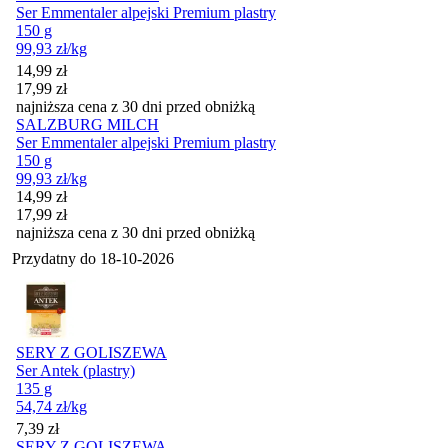
Ser Emmentaler alpejski Premium plastry
150 g
99,93
zł
/kg
Cena promocyjna
14,99
zł
17,99
zł
najniższa cena z 30 dni przed obniżką
SALZBURG MILCH
Ser Emmentaler alpejski Premium plastry
150 g
99,93
zł
/kg
Cena promocyjna
14,99
zł
17,99
zł
najniższa cena z 30 dni przed obniżką
Przydatny do
18-10-2026
SERY Z GOLISZEWA
Ser Antek (plastry)
135 g
54,74
zł
/kg
Cena
7,39
zł
SERY Z GOLISZEWA