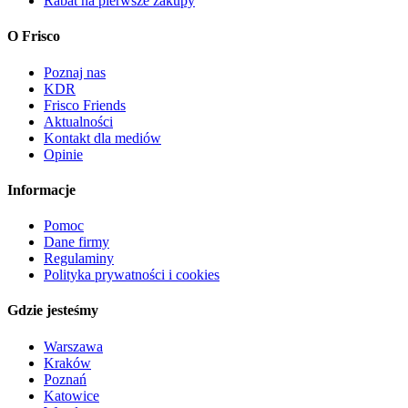
Rabat na pierwsze zakupy
O Frisco
Poznaj nas
KDR
Frisco Friends
Aktualności
Kontakt dla mediów
Opinie
Informacje
Pomoc
Dane firmy
Regulaminy
Polityka prywatności i cookies
Gdzie jesteśmy
Warszawa
Kraków
Poznań
Katowice