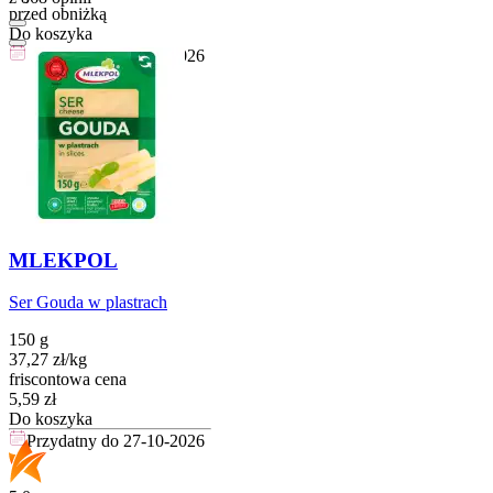
przed obniżką
Do koszyka
Przydatny do
05-10-2026
MLEKPOL
Ser Gouda w plastrach
150 g
37,27
zł
/
kg
friscontowa cena
Cena
5,59
zł
Do koszyka
Przydatny do
27-10-2026