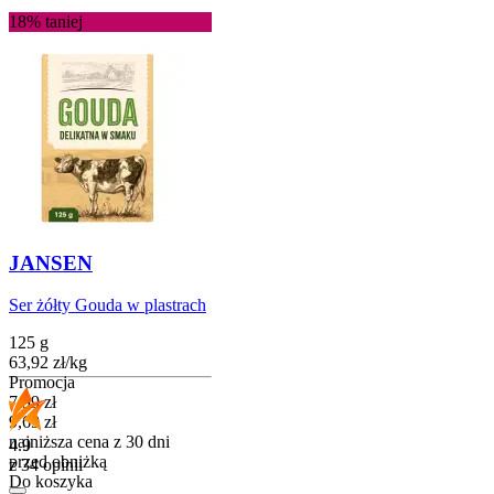
18%
taniej
JANSEN
Ser żółty Gouda w plastrach
125 g
63,92
zł
/
kg
Promocja
Cena promocyjna
7,99
zł
9,69
zł
najniższa cena z 30 dni
4.9
przed obniżką
z 34 opinii
Do koszyka