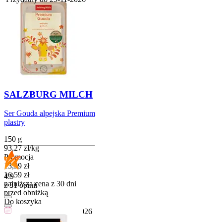
SALZBURG MILCH
Ser Gouda alpejska Premium
plastry
150 g
93,27
zł
/
kg
Promocja
Cena promocyjna
13,99
zł
16,59
zł
4.9
najniższa cena z 30 dni
z 31 opinii
przed obniżką
Do koszyka
Przydatny do
07-10-2026