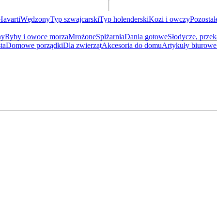
Havarti
Wędzony
Typ szwajcarski
Typ holenderski
Kozi i owczy
Pozostał
ny
Ryby i owoce morza
Mrożone
Spiżarnia
Dania gotowe
Słodycze, przek
ta
Domowe porządki
Dla zwierząt
Akcesoria do domu
Artykuły biurowe 