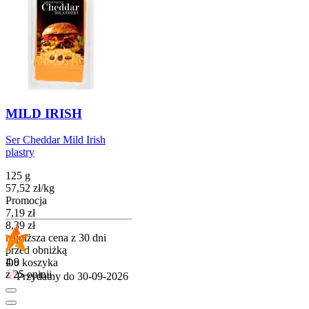
MILD IRISH
Ser Cheddar Mild Irish
plastry
125 g
57,52
zł
/
kg
Promocja
Cena promocyjna
7,19
zł
8,39
zł
najniższa cena z 30 dni
przed obniżką
4.9
Do koszyka
z 25 opinii
Przydatny do
30-09-2026