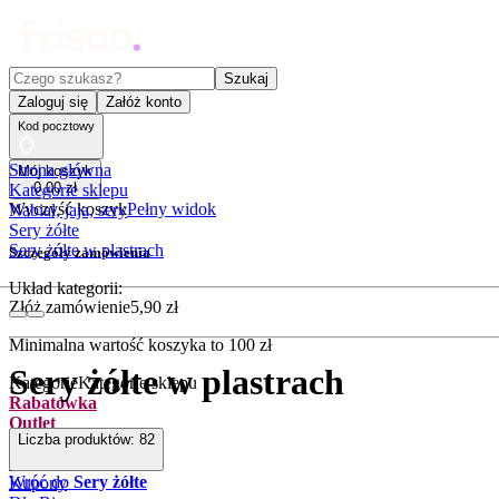
Czego szukasz?
Szukaj
Zaloguj się
Załóż konto
Kod pocztowy
Strona główna
Mój koszyk
0
,
00
zł
Kategorie sklepu
Wyczyść koszyk
Pełny widok
Nabiał, jaja, sery
Sery żółte
Sery żółte w plastrach
Szczegóły zamówienia
Układ kategorii:
Złóż zamówienie
5
,
90
zł
Minimalna wartość koszyka to
100
zł
Sery żółte w plastrach
Kategorie
Kategorie sklepu
Rabatówka
Outlet
Liczba produktów:
82
Promocje
Nowości
Wróć do
Sery żółte
Kupony