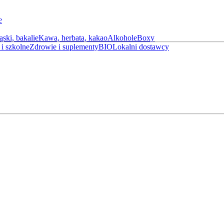
e
ąski, bakalie
Kawa, herbata, kakao
Alkohole
Boxy
i szkolne
Zdrowie i suplementy
BIO
Lokalni dostawcy