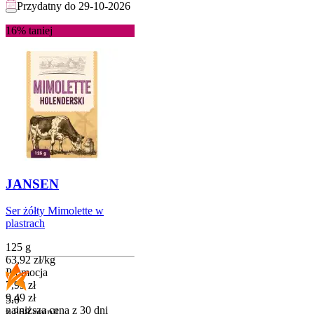
Przydatny do
29-10-2026
16%
taniej
JANSEN
Ser żółty Mimolette w
plastrach
125 g
63,92
zł
/
kg
Promocja
Cena promocyjna
7,99
zł
9,49
zł
5.0
najniższa cena z 30 dni
z 868 opinii