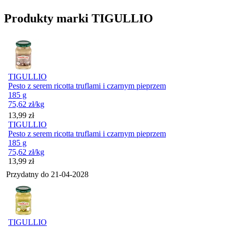
Produkty marki TIGULLIO
TIGULLIO
Pesto z serem ricotta truflami i czarnym pieprzem
185 g
75,62
zł
/kg
Cena
13,99
zł
TIGULLIO
Pesto z serem ricotta truflami i czarnym pieprzem
185 g
75,62
zł
/kg
Cena
13,99
zł
Przydatny do
21-04-2028
TIGULLIO