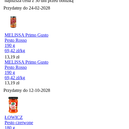
najniższa cena z 30 dni przed obniżką
Przydatny do
24-02-2028
MELISSA Primo Gusto
Pesto Rosso
190 g
69,42
zł
/kg
Cena
13,19
zł
MELISSA Primo Gusto
Pesto Rosso
190 g
69,42
zł
/kg
Cena
13,19
zł
Przydatny do
12-10-2028
ŁOWICZ
Pesto czerwone
180 g