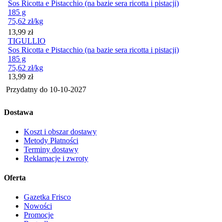
Sos Ricotta e Pistacchio (na bazie sera ricotta i pistacji)
185 g
75,62
zł
/kg
Cena
13,99
zł
TIGULLIO
Sos Ricotta e Pistacchio (na bazie sera ricotta i pistacji)
185 g
75,62
zł
/kg
Cena
13,99
zł
Przydatny do
10-10-2027
Dostawa
Koszt i obszar dostawy
Metody Płatności
Terminy dostawy
Reklamacje i zwroty
Oferta
Gazetka Frisco
Nowości
Promocje