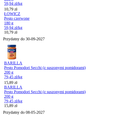
59,94
zł
/kg
Cena
10,79
zł
ŁOWICZ
Pesto czerwone
180 g
59,94
zł
/kg
Cena
10,79
zł
Przydatny do
30-09-2027
BARILLA
Pesto Pomodori Secchi (z suszonymi pomidorami)
200 g
79,45
zł
/kg
Cena
15,89
zł
BARILLA
Pesto Pomodori Secchi (z suszonymi pomidorami)
200 g
79,45
zł
/kg
Cena
15,89
zł
Przydatny do
08-05-2027