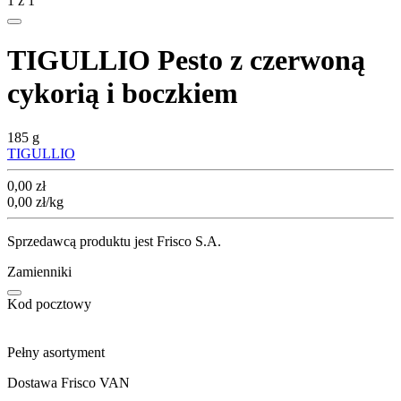
1
z
1
TIGULLIO Pesto z czerwoną
cykorią i boczkiem
185 g
TIGULLIO
Cena
0,00
zł
0,00
zł
/kg
Sprzedawcą produktu jest Frisco S.A.
Zamienniki
Kod pocztowy
Pełny asortyment
Dostawa Frisco VAN