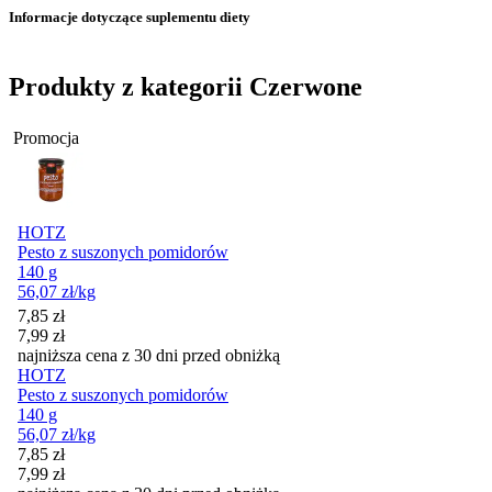
Informacje dotyczące suplementu diety
Produkty z kategorii Czerwone
Promocja
HOTZ
Pesto z suszonych pomidorów
140 g
56,07
zł
/kg
Cena promocyjna
7,85
zł
7,99
zł
najniższa cena z 30 dni przed obniżką
HOTZ
Pesto z suszonych pomidorów
140 g
56,07
zł
/kg
Cena promocyjna
7,85
zł
7,99
zł