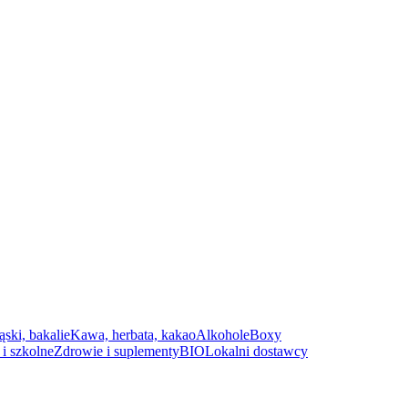
ąski, bakalie
Kawa, herbata, kakao
Alkohole
Boxy
i szkolne
Zdrowie i suplementy
BIO
Lokalni dostawcy