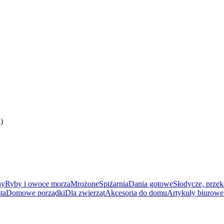
)
ny
Ryby i owoce morza
Mrożone
Spiżarnia
Dania gotowe
Słodycze, przek
ta
Domowe porządki
Dla zwierząt
Akcesoria do domu
Artykuły biurowe 