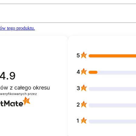
ów tego produktu.
5
4
4.9
ntów
z całego okresu
3
zweryfikowanych przez
2
1