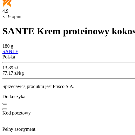
4.9
z 19 opinii
SANTE Krem proteinowy kokos
180 g
SANTE
Polska
Cena
13,89
zł
77,17
zł
/kg
Sprzedawcą produktu jest Frisco S.A.
Do koszyka
Kod pocztowy
Pełny asortyment