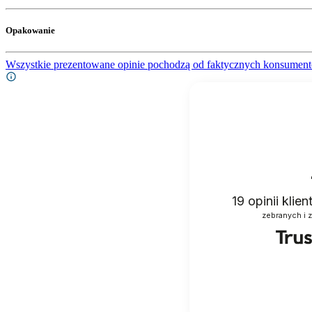
Opakowanie
Wszystkie prezentowane opinie pochodzą od faktycznych konsument
19
opinii klie
zebranych i 