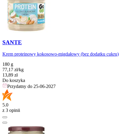
SANTE
Krem proteinowy kokosowo-migdałowy (bez dodatku cukru)
180 g
77,17
zł
/kg
Cena
13,89
zł
Do koszyka
Przydatny do
25-06-2027
5.0
z 3 opinii