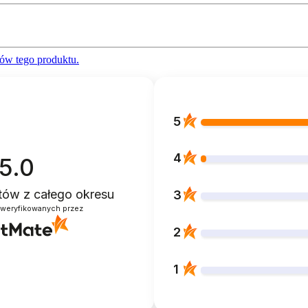
ów tego produktu.
5
4
5.0
ntów
z całego okresu
3
zweryfikowanych przez
2
1