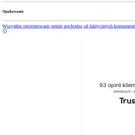
Opakowanie
Wszystkie prezentowane opinie pochodzą od faktycznych konsument
93
opinii klie
zebranych i 