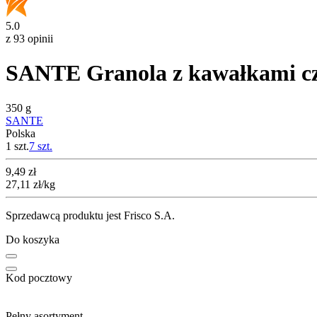
5.0
z 93 opinii
SANTE Granola z kawałkami c
350 g
SANTE
Polska
1 szt.
7
szt.
Cena
9,49
zł
27,11
zł
/kg
Sprzedawcą produktu jest Frisco S.A.
Do koszyka
Kod pocztowy
Pełny asortyment