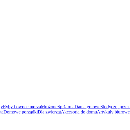
ny
Ryby i owoce morza
Mrożone
Spiżarnia
Dania gotowe
Słodycze, przek
ta
Domowe porządki
Dla zwierząt
Akcesoria do domu
Artykuły biurowe 