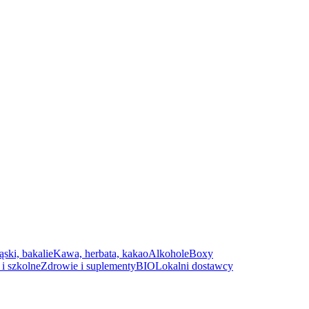
ąski, bakalie
Kawa, herbata, kakao
Alkohole
Boxy
i szkolne
Zdrowie i suplementy
BIO
Lokalni dostawcy