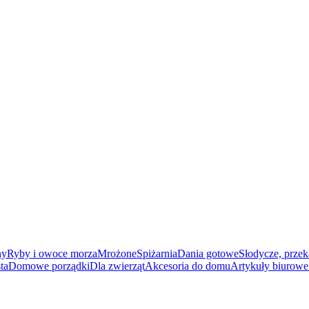
ny
Ryby i owoce morza
Mrożone
Spiżarnia
Dania gotowe
Słodycze, przek
ta
Domowe porządki
Dla zwierząt
Akcesoria do domu
Artykuły biurowe 