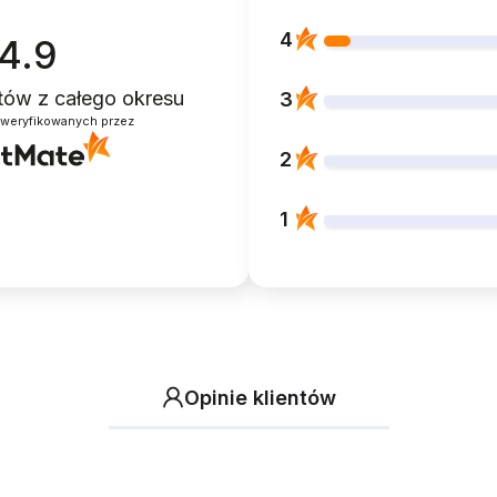
4
4.9
ntów
z całego okresu
3
zweryfikowanych przez
2
1
Opinie klientów