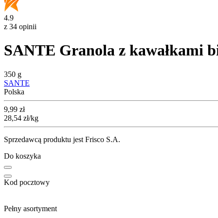
4.9
z 34 opinii
SANTE Granola z kawałkami bia
350 g
SANTE
Polska
Cena
9,99
zł
28,54
zł
/kg
Sprzedawcą produktu jest Frisco S.A.
Do koszyka
Kod pocztowy
Pełny asortyment