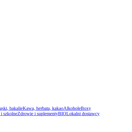
ąski, bakalie
Kawa, herbata, kakao
Alkohole
Boxy
i szkolne
Zdrowie i suplementy
BIO
Lokalni dostawcy