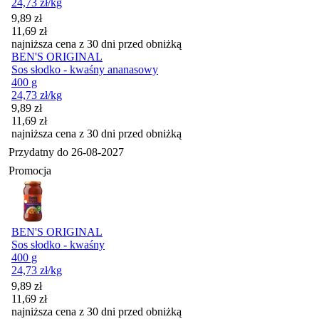
24,73
zł
/kg
Cena promocyjna
9,89
zł
11,69
zł
najniższa cena z 30 dni przed obniżką
BEN'S ORIGINAL
Sos słodko - kwaśny ananasowy
400 g
24,73
zł
/kg
Cena promocyjna
9,89
zł
11,69
zł
najniższa cena z 30 dni przed obniżką
Przydatny do
26-08-2027
Promocja
BEN'S ORIGINAL
Sos słodko - kwaśny
400 g
24,73
zł
/kg
Cena promocyjna
9,89
zł
11,69
zł
najniższa cena z 30 dni przed obniżką