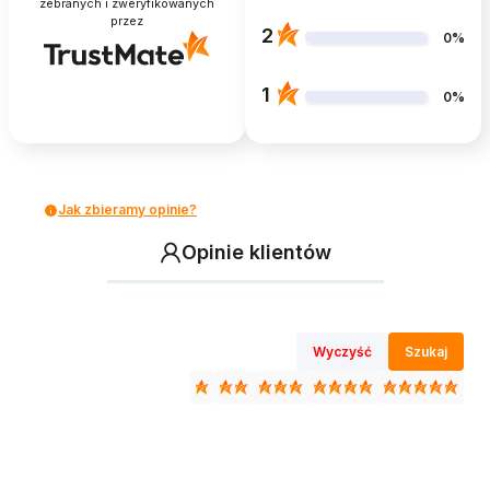
zebranych i zweryfikowanych
przez
2
0%
1
0%
Jak zbieramy opinie?
Opinie klientów
Wyczyść
Szukaj