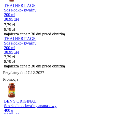
THAI HERITAGE
Sos słodko- kwaśny
200 ml
38,95
zł
/l
Cena promocyjna
7,79
zł
8,79
zł
najniższa cena z 30 dni przed obniżką
THAI HERITAGE
Sos słodko- kwaśny
200 ml
38,95
zł
/l
Cena promocyjna
7,79
zł
8,79
zł
najniższa cena z 30 dni przed obniżką
Przydatny do
27-12-2027
Promocja
BEN'S ORIGINAL
Sos słodko - kwaśny ananasowy
400 g