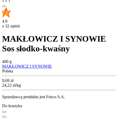
1
z
1
4.9
z 32 opinii
MAKŁOWICZ I SYNOWIE
Sos słodko-kwaśny
400 g
MAKŁOWICZ I SYNOWIE
Polska
Cena
9,69
zł
24,22
zł
/kg
Sprzedawcą produktu jest Frisco S.A.
Do koszyka