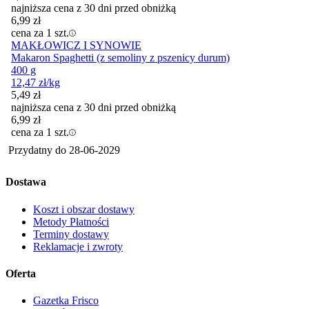
najniższa cena z 30 dni przed obniżką
6,99
zł
cena za 1 szt.
MAKŁOWICZ I SYNOWIE
Makaron Spaghetti (z semoliny z pszenicy durum)
400 g
12,47
zł
/kg
5,49
zł
najniższa cena z 30 dni przed obniżką
6,99
zł
cena za 1 szt.
Przydatny do
28-06-2029
Dostawa
Koszt i obszar dostawy
Metody Płatności
Terminy dostawy
Reklamacje i zwroty
Oferta
Gazetka Frisco