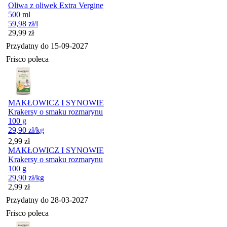
Oliwa z oliwek Extra Vergine
500 ml
59,98
zł
/l
Cena
29,99
zł
Przydatny do
15-09-2027
Frisco poleca
MAKŁOWICZ I SYNOWIE
Krakersy o smaku rozmarynu
100 g
29,90
zł
/kg
Cena
2,99
zł
MAKŁOWICZ I SYNOWIE
Krakersy o smaku rozmarynu
100 g
29,90
zł
/kg
Cena
2,99
zł
Przydatny do
28-03-2027
Frisco poleca