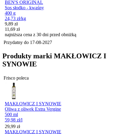
BEN'S ORIGINAL
Sos słodko - kwaśny
400 g
24,73
zł
/kg
Cena promocyjna
9,89
zł
11,69
zł
najniższa cena z 30 dni przed obniżką
Przydatny do
17-08-2027
Produkty marki MAKŁOWICZ I
SYNOWIE
Frisco poleca
MAKŁOWICZ I SYNOWIE
Oliwa z oliwek Extra Vergine
500 ml
59,98
zł
/l
Cena
29,99
zł
MAKŁOWICZ I SYNOWIE