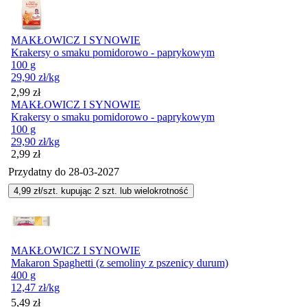
MAKŁOWICZ I SYNOWIE
Krakersy o smaku pomidorowo - paprykowym
100 g
29,90
zł
/kg
Cena
2,99
zł
MAKŁOWICZ I SYNOWIE
Krakersy o smaku pomidorowo - paprykowym
100 g
29,90
zł
/kg
Cena
2,99
zł
Przydatny do
28-03-2027
4,99
zł/szt. kupując
2
szt.
lub wielokrotność
MAKŁOWICZ I SYNOWIE
Makaron Spaghetti (z semoliny z pszenicy durum)
400 g
12,47
zł
/kg
5,49
zł