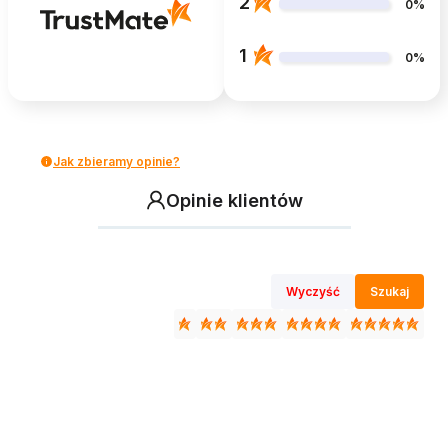
2
0%
1
0%
Jak zbieramy opinie?
Opinie klientów
Wyczyść
Szukaj