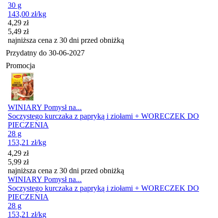
30 g
143,00
zł
/kg
Cena promocyjna
4,29
zł
5,49
zł
najniższa cena z 30 dni przed obniżką
Przydatny do
30-06-2027
Promocja
WINIARY Pomysł na...
Soczystego kurczaka z papryką i ziołami + WORECZEK DO
PIECZENIA
28 g
153,21
zł
/kg
Cena promocyjna
4,29
zł
5,99
zł
najniższa cena z 30 dni przed obniżką
WINIARY Pomysł na...
Soczystego kurczaka z papryką i ziołami + WORECZEK DO
PIECZENIA
28 g
153,21
zł
/kg