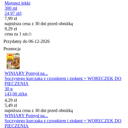
Majonez lekki
300 ml
24,97
zł
/l
7,99
zł
najniższa cena z 30 dni przed obniżką
9,29
zł
cena za 1 szt.
Przydatny do
06-12-2026
Promocja
WINIARY Pomysł na...
Soczystego kurczaka z czosnkiem i ziołami + WORECZEK DO
PIECZENIA
30 g
143,00
zł
/kg
Cena promocyjna
4,29
zł
5,49
zł
najniższa cena z 30 dni przed obniżką
WINIARY Pomysł na...
Soczystego kurczaka z czosnkiem i ziołami + WORECZEK DO
PIECZENIA