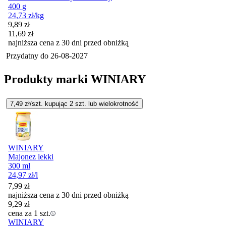
400 g
24,73
zł
/kg
Cena promocyjna
9,89
zł
11,69
zł
najniższa cena z 30 dni przed obniżką
Przydatny do
26-08-2027
Produkty marki WINIARY
7,49
zł/szt. kupując
2
szt.
lub wielokrotność
WINIARY
Majonez lekki
300 ml
24,97
zł
/l
7,99
zł
najniższa cena z 30 dni przed obniżką
9,29
zł
cena za 1 szt.
WINIARY