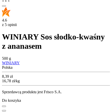
1
z
1
4.6
z 5 opinii
WINIARY Sos słodko-kwaśny
z ananasem
500 g
WINIARY
Polska
Cena
8,39
zł
16,78
zł
/kg
Sprzedawcą produktu jest Frisco S.A.
Do koszyka