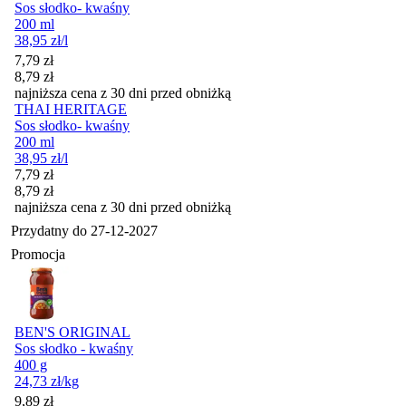
Sos słodko- kwaśny
200 ml
38,95
zł
/l
Cena promocyjna
7,79
zł
8,79
zł
najniższa cena z 30 dni przed obniżką
THAI HERITAGE
Sos słodko- kwaśny
200 ml
38,95
zł
/l
Cena promocyjna
7,79
zł
8,79
zł
najniższa cena z 30 dni przed obniżką
Przydatny do
27-12-2027
Promocja
BEN'S ORIGINAL
Sos słodko - kwaśny
400 g
24,73
zł
/kg
Cena promocyjna
9,89
zł