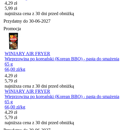
Cena promocyjna
4,29
zł
5,99
zł
najniższa cena z 30 dni przed obniżką
Przydatny do
30-06-2027
Promocja
WINIARY AIR FRYER
Wieprzowina po koreański (Korean BBQ) - pasta do smażenia
65 g
66,00
zł
/kg
Cena promocyjna
4,29
zł
5,79
zł
najniższa cena z 30 dni przed obniżką
WINIARY AIR FRYER
Wieprzowina po koreański (Korean BBQ) - pasta do smażenia
65 g
66,00
zł
/kg
Cena promocyjna
4,29
zł
5,79
zł
najniższa cena z 30 dni przed obniżką