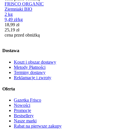
FRISCO ORGANIC
Ziemniaki BIO
2 kg
9,49
zł
/kg
Cena promocyjna
18,99
zł
25,19
zł
cena przed obniżką
Dostawa
Koszt i obszar dostawy
Metody Płatności
Terminy dostawy
Reklamacje i zwroty
Oferta
Gazetka Frisco
Nowości
Promocje
Bestsellery
Nasze marki
Rabat na pierwsze zakupy