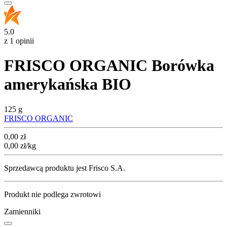
5.0
z 1 opinii
FRISCO ORGANIC Borówka
amerykańska BIO
125 g
FRISCO ORGANIC
Cena
0,00
zł
0,00
zł
/kg
Sprzedawcą produktu jest Frisco S.A.
Produkt nie podlega zwrotowi
Zamienniki