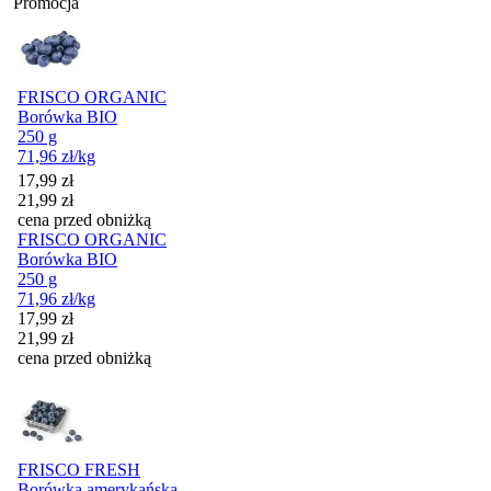
Promocja
FRISCO ORGANIC
Borówka BIO
250 g
71,96
zł
/kg
Cena promocyjna
17,99
zł
21,99
zł
cena przed obniżką
FRISCO ORGANIC
Borówka BIO
250 g
71,96
zł
/kg
Cena promocyjna
17,99
zł
21,99
zł
cena przed obniżką
FRISCO FRESH
Borówka amerykańska