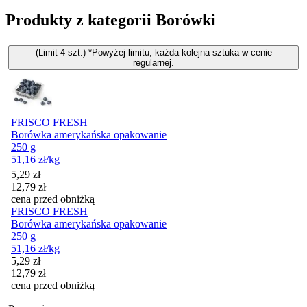
Produkty z kategorii Borówki
(Limit 4 szt.) *Powyżej limitu, każda kolejna sztuka w cenie
regularnej.
FRISCO FRESH
Borówka amerykańska opakowanie
250 g
51,16
zł
/kg
Cena promocyjna
5,29
zł
12,79
zł
cena przed obniżką
FRISCO FRESH
Borówka amerykańska opakowanie
250 g
51,16
zł
/kg
Cena promocyjna
5,29
zł
12,79
zł
cena przed obniżką