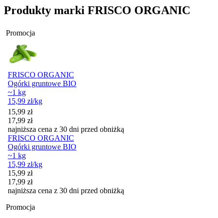
Produkty marki FRISCO ORGANIC
Promocja
FRISCO ORGANIC
Ogórki gruntowe BIO
~1 kg
15,99
zł
/kg
Cena promocyjna
15,99
zł
17,99
zł
najniższa cena z 30 dni przed obniżką
FRISCO ORGANIC
Ogórki gruntowe BIO
~1 kg
15,99
zł
/kg
Cena promocyjna
15,99
zł
17,99
zł
najniższa cena z 30 dni przed obniżką
Promocja