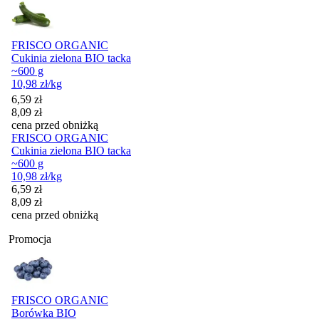
FRISCO ORGANIC
Cukinia zielona BIO tacka
~600 g
10,98
zł
/kg
Cena promocyjna
6,59
zł
8,09
zł
cena przed obniżką
FRISCO ORGANIC
Cukinia zielona BIO tacka
~600 g
10,98
zł
/kg
Cena promocyjna
6,59
zł
8,09
zł
cena przed obniżką
Promocja
FRISCO ORGANIC
Borówka BIO