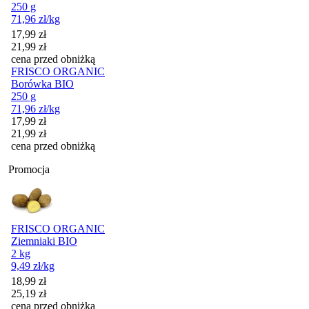
250 g
71,96
zł
/kg
Cena promocyjna
17,99
zł
21,99
zł
cena przed obniżką
FRISCO ORGANIC
Borówka BIO
250 g
71,96
zł
/kg
Cena promocyjna
17,99
zł
21,99
zł
cena przed obniżką
Promocja
FRISCO ORGANIC
Ziemniaki BIO
2 kg
9,49
zł
/kg
Cena promocyjna
18,99
zł
25,19
zł
cena przed obniżką