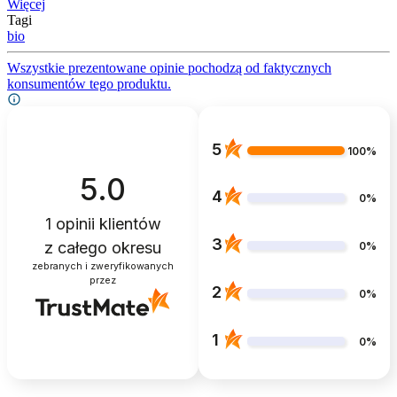
Więcej
Tagi
bio
Wszystkie prezentowane opinie pochodzą od faktycznych
konsumentów tego produktu.
5
100%
5.0
4
0%
1
opinii klientów
3
z całego okresu
0%
zebranych i zweryfikowanych
przez
2
0%
1
0%