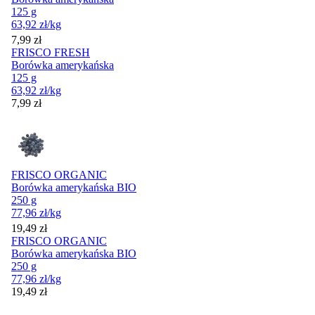
125 g
63,92
zł
/kg
Cena
7,99
zł
FRISCO FRESH
Borówka amerykańska
125 g
63,92
zł
/kg
Cena
7,99
zł
FRISCO ORGANIC
Borówka amerykańska BIO
250 g
77,96
zł
/kg
Cena
19,49
zł
FRISCO ORGANIC
Borówka amerykańska BIO
250 g
77,96
zł
/kg
Cena
19,49
zł