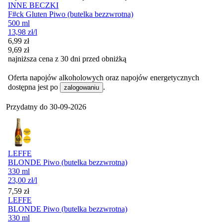
INNE BECZKI
F#ck Gluten Piwo (butelka bezzwrotna)
500 ml
13,98
zł
/l
Cena promocyjna
6,99
zł
9,69
zł
najniższa cena z 30 dni przed obniżką
Oferta napojów alkoholowych oraz napojów energetycznych
dostępna jest po
.
zalogowaniu
Przydatny do
30-09-2026
LEFFE
BLONDE Piwo (butelka bezzwrotna)
330 ml
23,00
zł
/l
Cena
7,59
zł
LEFFE
BLONDE Piwo (butelka bezzwrotna)
330 ml