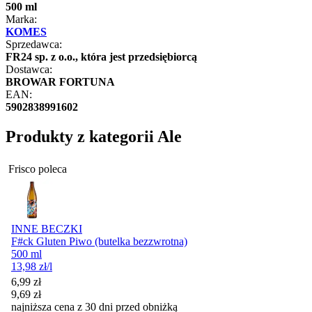
500 ml
Marka:
KOMES
Sprzedawca:
FR24 sp. z o.o., która jest przedsiębiorcą
Dostawca:
BROWAR FORTUNA
EAN:
5902838991602
Produkty z kategorii Ale
Frisco poleca
INNE BECZKI
F#ck Gluten Piwo (butelka bezzwrotna)
500 ml
13,98
zł
/l
Cena promocyjna
6,99
zł
9,69
zł
najniższa cena z 30 dni przed obniżką