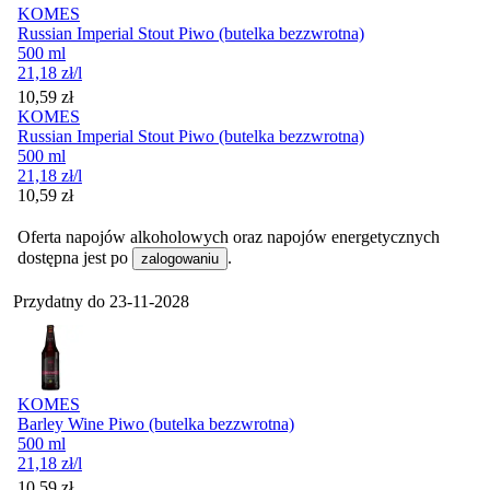
KOMES
Russian Imperial Stout Piwo (butelka bezzwrotna)
500 ml
21,18
zł
/l
Cena
10,59
zł
KOMES
Russian Imperial Stout Piwo (butelka bezzwrotna)
500 ml
21,18
zł
/l
Cena
10,59
zł
Oferta napojów alkoholowych oraz napojów energetycznych
dostępna jest po
.
zalogowaniu
Przydatny do
23-11-2028
KOMES
Barley Wine Piwo (butelka bezzwrotna)
500 ml
21,18
zł
/l
Cena
10,59
zł