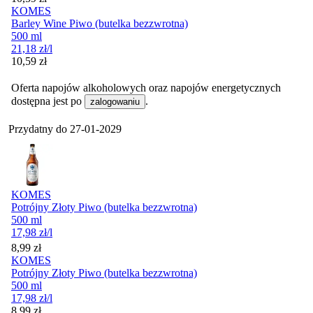
KOMES
Barley Wine Piwo (butelka bezzwrotna)
500 ml
21,18
zł
/l
Cena
10,59
zł
Oferta napojów alkoholowych oraz napojów energetycznych
dostępna jest po
.
zalogowaniu
Przydatny do
27-01-2029
KOMES
Potrójny Złoty Piwo (butelka bezzwrotna)
500 ml
17,98
zł
/l
Cena
8,99
zł
KOMES
Potrójny Złoty Piwo (butelka bezzwrotna)
500 ml
17,98
zł
/l
Cena
8,99
zł