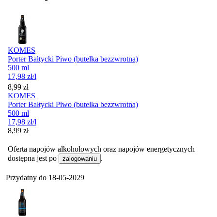
KOMES
Porter Bałtycki Piwo (butelka bezzwrotna)
500 ml
17,98
zł
/l
Cena
8,99
zł
KOMES
Porter Bałtycki Piwo (butelka bezzwrotna)
500 ml
17,98
zł
/l
Cena
8,99
zł
Oferta napojów alkoholowych oraz napojów energetycznych
dostępna jest po
.
zalogowaniu
Przydatny do
18-05-2029