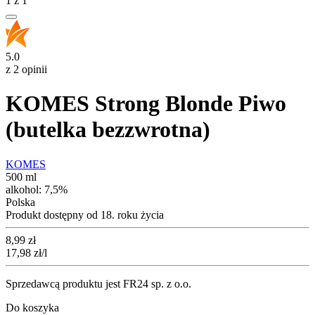
1
z
1
5.0
z 2 opinii
KOMES Strong Blonde Piwo
(butelka bezzwrotna)
KOMES
500 ml
alkohol:
7,5%
Polska
Produkt dostępny od 18. roku życia
Cena
8,99
zł
17,98
zł
/l
Sprzedawcą produktu jest FR24 sp. z o.o.
Do koszyka