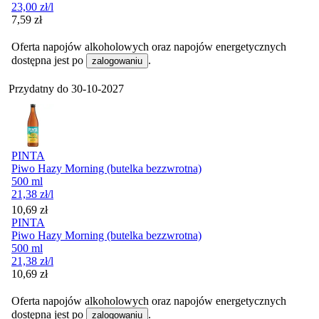
23,00
zł
/l
Cena
7,59
zł
Oferta napojów alkoholowych oraz napojów energetycznych
dostępna jest po
.
zalogowaniu
Przydatny do
30-10-2027
PINTA
Piwo Hazy Morning (butelka bezzwrotna)
500 ml
21,38
zł
/l
Cena
10,69
zł
PINTA
Piwo Hazy Morning (butelka bezzwrotna)
500 ml
21,38
zł
/l
Cena
10,69
zł
Oferta napojów alkoholowych oraz napojów energetycznych
dostępna jest po
.
zalogowaniu