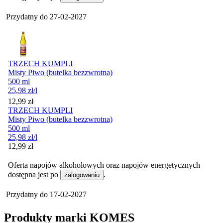
Przydatny do
27-02-2027
TRZECH KUMPLI
Misty Piwo (butelka bezzwrotna)
500 ml
25,98
zł
/l
Cena
12,99
zł
TRZECH KUMPLI
Misty Piwo (butelka bezzwrotna)
500 ml
25,98
zł
/l
Cena
12,99
zł
Oferta napojów alkoholowych oraz napojów energetycznych
dostępna jest po
.
zalogowaniu
Przydatny do
17-02-2027
Produkty marki KOMES