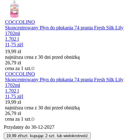
COCCOLINO
Skoncentrowany Płyn do płukania 74 prania Fresh Silk Lily
1702ml
1.702 l
11,75
zł
/l
19,99
zł
najniższa cena z 30 dni przed obniżką
26,79
zł
cena za 1 szt.
COCCOLINO
Skoncentrowany Płyn do płukania 74 prania Fresh Silk Lily
1702ml
1.702 l
11,75
zł
/l
19,99
zł
najniższa cena z 30 dni przed obniżką
26,79
zł
cena za 1 szt.
Przydatny do
30-12-2027
19,99
zł/szt. kupując
2
szt.
lub wielokrotność