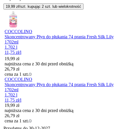
19,99
zł/szt. kupując
2
szt.
lub wielokrotność
COCCOLINO
Skoncentrowany Płyn do płukania 74 prania Fresh Silk Lily
1702ml
1.702 l
11,75
zł
/l
19,99
zł
najniższa cena z 30 dni przed obniżką
26,79
zł
cena za 1 szt.
COCCOLINO
Skoncentrowany Płyn do płukania 74 prania Fresh Silk Lily
1702ml
1.702 l
11,75
zł
/l
19,99
zł
najniższa cena z 30 dni przed obniżką
26,79
zł
cena za 1 szt.
Przydatny do
30-12-2027