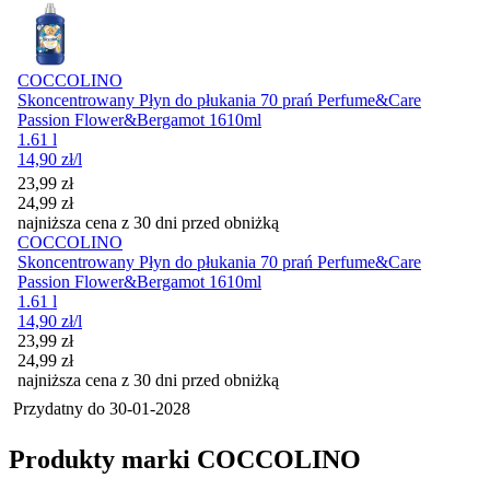
COCCOLINO
Skoncentrowany Płyn do płukania 70 prań Perfume&Care
Passion Flower&Bergamot 1610ml
1.61 l
14,90
zł
/l
Cena promocyjna
23,99
zł
24,99
zł
najniższa cena z 30 dni przed obniżką
COCCOLINO
Skoncentrowany Płyn do płukania 70 prań Perfume&Care
Passion Flower&Bergamot 1610ml
1.61 l
14,90
zł
/l
Cena promocyjna
23,99
zł
24,99
zł
najniższa cena z 30 dni przed obniżką
Przydatny do
30-01-2028
Produkty marki COCCOLINO