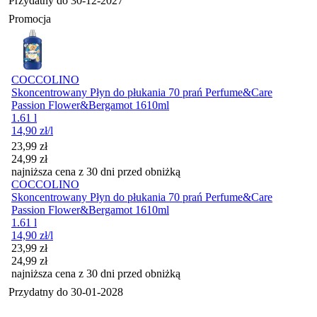
Przydatny do
30-12-2027
Promocja
COCCOLINO
Skoncentrowany Płyn do płukania 70 prań Perfume&Care
Passion Flower&Bergamot 1610ml
1.61 l
14,90
zł
/l
Cena promocyjna
23,99
zł
24,99
zł
najniższa cena z 30 dni przed obniżką
COCCOLINO
Skoncentrowany Płyn do płukania 70 prań Perfume&Care
Passion Flower&Bergamot 1610ml
1.61 l
14,90
zł
/l
Cena promocyjna
23,99
zł
24,99
zł
najniższa cena z 30 dni przed obniżką
Przydatny do
30-01-2028