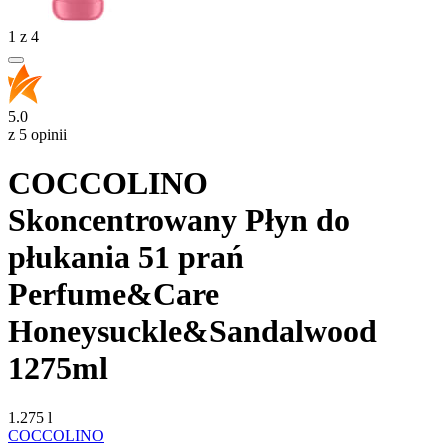
1
z
4
5.0
z 5 opinii
COCCOLINO
Skoncentrowany Płyn do
płukania 51 prań
Perfume&Care
Honeysuckle&Sandalwood
1275ml
1.275 l
COCCOLINO