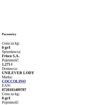
Parametry
Cena za kg:
0
gr
/
l
Sprzedawca:
Frisco S.A.
Pojemność:
1.275 l
Dostawca:
UNILEVER LODY
Marka:
COCCOLINO
EAN:
8720181409707
Cena za kg:
0
gr
/
l
Pojemność: