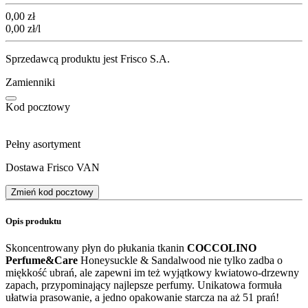
Cena
0,00
zł
0,00
zł
/l
Sprzedawcą produktu jest Frisco S.A.
Zamienniki
Kod pocztowy
Pełny asortyment
Dostawa Frisco VAN
Zmień kod pocztowy
Opis produktu
Skoncentrowany płyn do płukania tkanin
COCCOLINO
Perfume&Care
Honeysuckle & Sandalwood nie tylko zadba o
miękkość ubrań, ale zapewni im też wyjątkowy kwiatowo-drzewny
zapach, przypominający najlepsze perfumy. Unikatowa formuła
ułatwia prasowanie, a jedno opakowanie starcza na aż 51 prań!