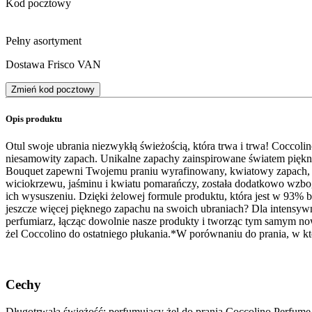
Kod pocztowy
Pełny asortyment
Dostawa Frisco VAN
Zmień kod pocztowy
Opis produktu
Otul swoje ubrania niezwykłą świeżością, która trwa i trwa! Coccoli
niesamowity zapach. Unikalne zapachy zainspirowane światem piękn
Bouquet zapewni Twojemu praniu wyrafinowany, kwiatowy zapach, dz
wiciokrzewu, jaśminu i kwiatu pomarańczy, została dodatkowo wzbog
ich wysuszeniu. Dzięki żelowej formule produktu, która jest w 93% 
jeszcze więcej pięknego zapachu na swoich ubraniach? Dla intensyw
perfumiarz, łącząc dowolnie nasze produkty i tworząc tym samym now
żel Coccolino do ostatniego płukania.​*W porównaniu do prania, w kt
Cechy
Długotrwała świeżość: perfumujący żel do prania Coccolino Perfume 