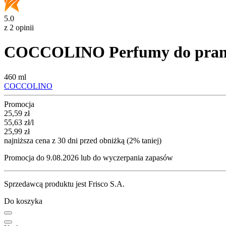
5.0
z 2 opinii
COCCOLINO Perfumy do prania
460 ml
COCCOLINO
Promocja
Cena promocyjna
25,59
zł
55,63
zł
/l
25,99
zł
najniższa cena z 30 dni przed obniżką (2% taniej)
Promocja do 9.08.2026 lub do wyczerpania zapasów
Sprzedawcą produktu jest Frisco S.A.
Do koszyka