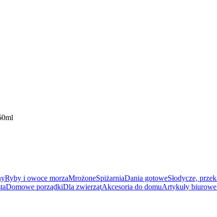
60ml
ny
Ryby i owoce morza
Mrożone
Spiżarnia
Dania gotowe
Słodycze, przek
ta
Domowe porządki
Dla zwierząt
Akcesoria do domu
Artykuły biurowe 