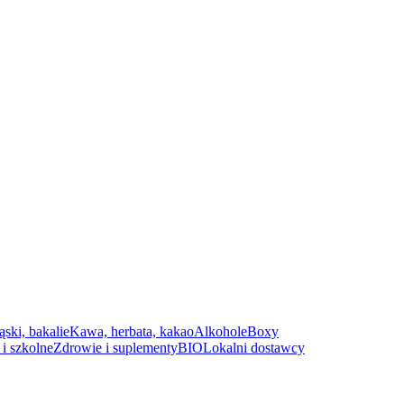
ąski, bakalie
Kawa, herbata, kakao
Alkohole
Boxy
i szkolne
Zdrowie i suplementy
BIO
Lokalni dostawcy