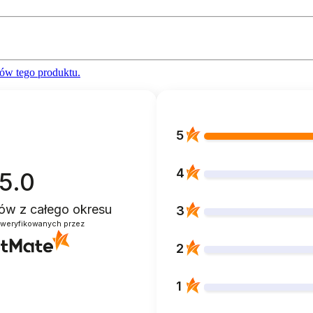
ów tego produktu.
5
4
5.0
ntów
z całego okresu
3
zweryfikowanych przez
2
1