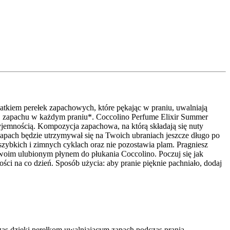
datkiem perełek zapachowych, które pękając w praniu, uwalniają
j zapachu w każdym praniu*. Coccolino Perfume Elixir​ Summer
jemnością. Kompozycja zapachowa, na którą składają się nuty
apach będzie utrzymywał się na Twoich ubraniach jeszcze długo po
szybkich i zimnych cyklach oraz nie pozostawia plam. Pragniesz
woim ulubionym płynem do płukania Coccolino. Poczuj się jak
ci na co dzień. Sposób użycia: aby pranie pięknie pachniało, dodaj
czas dzięki perełkom uwalniającym zapach podczas prania