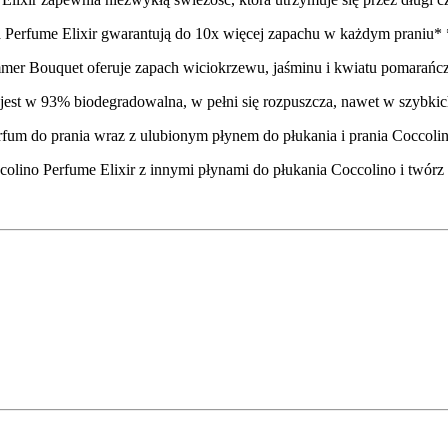
a Perfume Elixir gwarantują do 10x więcej zapachu w każdym praniu* 
mer Bouquet oferuje zapach wiciokrzewu, jaśminu i kwiatu pomarańczy
jest w 93% biodegradowalna, w pełni się rozpuszcza, nawet w szybkic
fum do prania wraz z ulubionym płynem do płukania i prania Coccolin
colino Perfume Elixir z innymi płynami do płukania Coccolino i twó