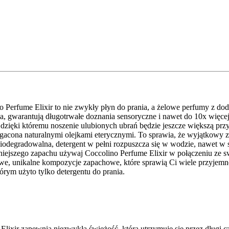
no Perfume Elixir to nie zwykły płyn do prania, a żelowe perfumy z do
a, gwarantują długotrwałe doznania sensoryczne i nawet do 10x więce
ięki któremu noszenie ulubionych ubrań będzie jeszcze większą przy
acona naturalnymi olejkami eterycznymi. To sprawia, że wyjątkowy z
biodegradowalna, detergent w pełni rozpuszcza się w wodzie, nawet w 
niejszego zapachu używaj Coccolino Perfume Elixir w połączeniu ze s
e, unikalne kompozycje zapachowe, które sprawią Ci wiele przyjemnoś
órym użyto tylko detergentu do prania.
Elixir zapewnia niezwykłą świeżość, która utrzymuje się przez długi 