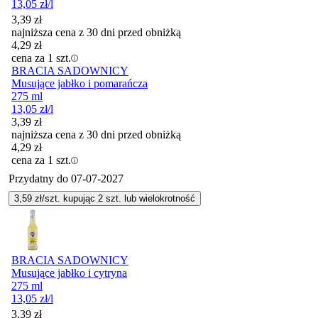
13,05
zł
/l
3,39
zł
najniższa cena z 30 dni przed obniżką
4,29
zł
cena za 1 szt.
BRACIA SADOWNICY
Musujące jabłko i pomarańcza
275 ml
13,05
zł
/l
3,39
zł
najniższa cena z 30 dni przed obniżką
4,29
zł
cena za 1 szt.
Przydatny do
07-07-2027
3,59
zł/szt. kupując
2
szt.
lub wielokrotność
BRACIA SADOWNICY
Musujące jabłko i cytryna
275 ml
13,05
zł
/l
3,39
zł