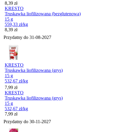
Cena
8,39
zł
KRESTO
Truskawka liofilizowana (bezglutenowa)
15 g
559,33
zł
/kg
Cena
8,39
zł
Przydatny do
31-08-2027
KRESTO
Truskawka liofilizowana (grys)
15 g
532,67
zł
/kg
Cena
7,99
zł
KRESTO
Truskawka liofilizowana (grys)
15 g
532,67
zł
/kg
Cena
7,99
zł
Przydatny do
30-11-2027