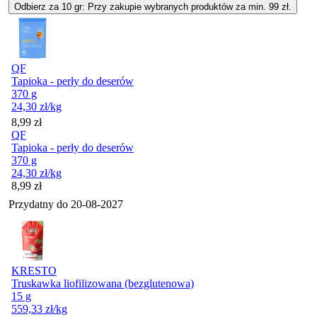
Odbierz za 10 gr: Przy zakupie wybranych produktów za min. 99 zł.
QF
Tapioka - perły do deserów
370 g
24,30
zł
/kg
Cena
8,99
zł
QF
Tapioka - perły do deserów
370 g
24,30
zł
/kg
Cena
8,99
zł
Przydatny do
20-08-2027
KRESTO
Truskawka liofilizowana (bezglutenowa)
15 g
559,33
zł
/kg