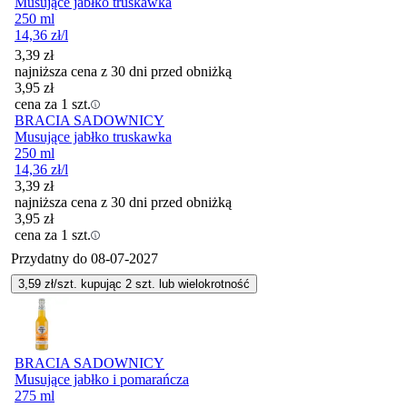
Musujące jabłko truskawka
250 ml
14,36
zł
/l
3,39
zł
najniższa cena z 30 dni przed obniżką
3,95
zł
cena za 1 szt.
BRACIA SADOWNICY
Musujące jabłko truskawka
250 ml
14,36
zł
/l
3,39
zł
najniższa cena z 30 dni przed obniżką
3,95
zł
cena za 1 szt.
Przydatny do
08-07-2027
3,59
zł/szt. kupując
2
szt.
lub wielokrotność
BRACIA SADOWNICY
Musujące jabłko i pomarańcza
275 ml