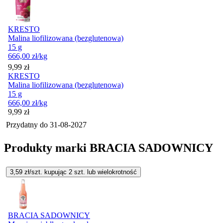
KRESTO
Malina liofilizowana (bezglutenowa)
15 g
666,00
zł
/kg
Cena
9,99
zł
KRESTO
Malina liofilizowana (bezglutenowa)
15 g
666,00
zł
/kg
Cena
9,99
zł
Przydatny do
31-08-2027
Produkty marki BRACIA SADOWNICY
3,59
zł/szt. kupując
2
szt.
lub wielokrotność
BRACIA SADOWNICY