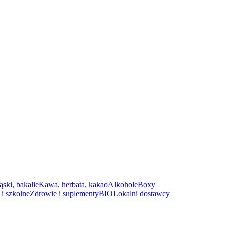
ąski, bakalie
Kawa, herbata, kakao
Alkohole
Boxy
i szkolne
Zdrowie i suplementy
BIO
Lokalni dostawcy