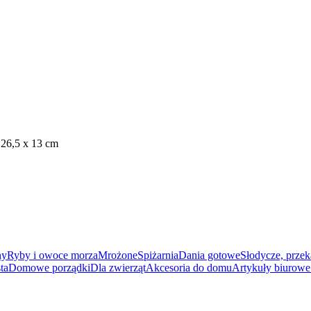
6,5 x 13 cm
ny
Ryby i owoce morza
Mrożone
Spiżarnia
Dania gotowe
Słodycze, przek
ta
Domowe porządki
Dla zwierząt
Akcesoria do domu
Artykuły biurowe 