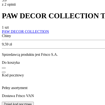
5.0
z 2 opinii
PAW DECOR COLLECTION Torba
1 szt
PAW DECOR COLLECTION
Chiny
Cena
9,59
zł
Sprzedawcą produktu jest Frisco S.A.
Do koszyka
Kod pocztowy
Pełny asortyment
Dostawa Frisco VAN
Zmień kod pocztowy