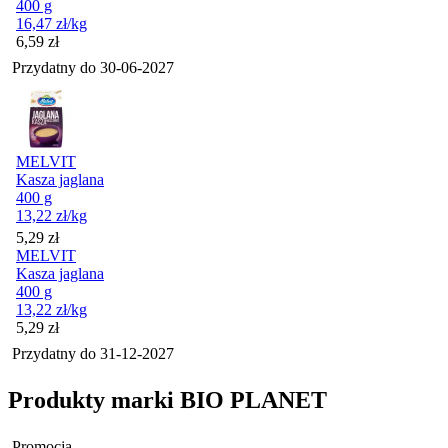
400 g
16,47
zł
/kg
Cena
6,59
zł
Przydatny do
30-06-2027
MELVIT
Kasza jaglana
400 g
13,22
zł
/kg
Cena
5,29
zł
MELVIT
Kasza jaglana
400 g
13,22
zł
/kg
Cena
5,29
zł
Przydatny do
31-12-2027
Produkty marki BIO PLANET
Promocja