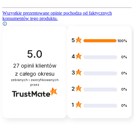
Wszystkie prezentowane opinie pochodzą od faktycznych
konsumentów tego produktu.
5
100%
5.0
4
0%
27
opinii klientów
3
z całego okresu
0%
zebranych i zweryfikowanych
przez
2
0%
1
0%