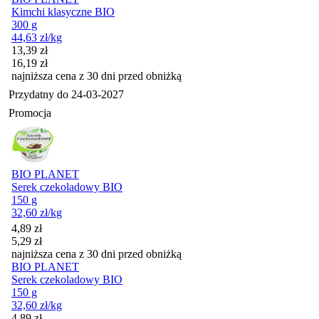
Kimchi klasyczne BIO
300 g
44,63
zł
/kg
Cena promocyjna
13,39
zł
16,19
zł
najniższa cena z 30 dni przed obniżką
Przydatny do
24-03-2027
Promocja
BIO PLANET
Serek czekoladowy BIO
150 g
32,60
zł
/kg
Cena promocyjna
4,89
zł
5,29
zł
najniższa cena z 30 dni przed obniżką
BIO PLANET
Serek czekoladowy BIO
150 g
32,60
zł
/kg
Cena promocyjna
4,89
zł