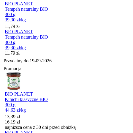
BIO PLANET
Tempeh naturalny BIO
300 g
39,30
zł
/kg
Cena
11,79
zł
BIO PLANET
Tempeh naturalny BIO
300 g
39,30
zł
/kg
Cena
11,79
zł
Przydatny do
19-09-2026
Promocja
BIO PLANET
Kimchi klasyczne BIO
300 g
44,63
zł
/kg
Cena promocyjna
13,39
zł
16,19
zł
najniższa cena z 30 dni przed obniżką
BIO PLANET