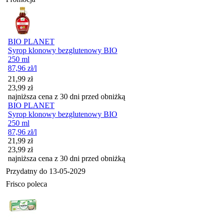
BIO PLANET
Syrop klonowy bezglutenowy BIO
250 ml
87,96
zł
/l
Cena promocyjna
21,99
zł
23,99
zł
najniższa cena z 30 dni przed obniżką
BIO PLANET
Syrop klonowy bezglutenowy BIO
250 ml
87,96
zł
/l
Cena promocyjna
21,99
zł
23,99
zł
najniższa cena z 30 dni przed obniżką
Przydatny do
13-05-2029
Frisco poleca