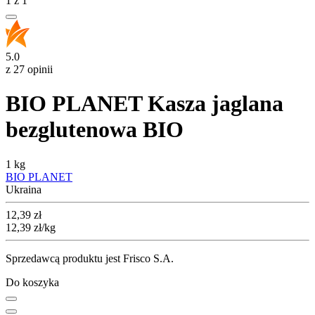
1
z
1
5.0
z 27 opinii
BIO PLANET Kasza jaglana
bezglutenowa BIO
1 kg
BIO PLANET
Ukraina
Cena
12,39
zł
12,39
zł
/kg
Sprzedawcą produktu jest Frisco S.A.
Do koszyka