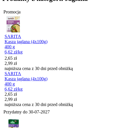
Promocja
SARITA
Kasza jaglana (4x100g)
400 g
6,62
zł
/kg
Cena promocyjna
2,65
zł
2,99
zł
najniższa cena z 30 dni przed obniżką
SARITA
Kasza jaglana (4x100g)
400 g
6,62
zł
/kg
Cena promocyjna
2,65
zł
2,99
zł
najniższa cena z 30 dni przed obniżką
Przydatny do
30-07-2027