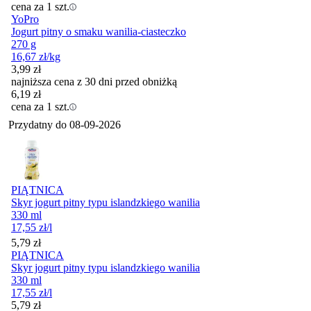
cena za 1 szt.
YoPro
Jogurt pitny o smaku wanilia-ciasteczko
270 g
16,67
zł
/kg
3,99
zł
najniższa cena z 30 dni przed obniżką
6,19
zł
cena za 1 szt.
Przydatny do
08-09-2026
PIĄTNICA
Skyr jogurt pitny typu islandzkiego wanilia
330 ml
17,55
zł
/l
Cena
5,79
zł
PIĄTNICA
Skyr jogurt pitny typu islandzkiego wanilia
330 ml
17,55
zł
/l
Cena
5,79
zł