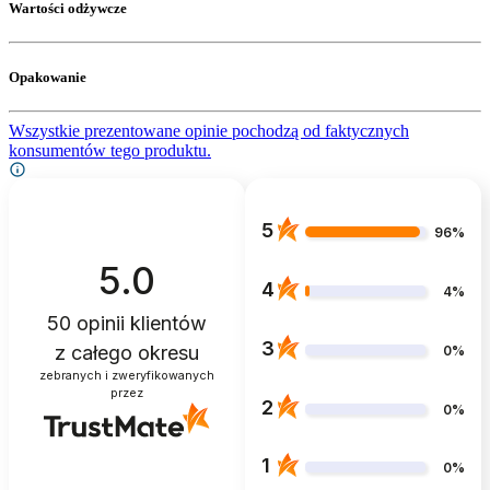
Wartości odżywcze
Opakowanie
Wszystkie prezentowane opinie pochodzą od faktycznych
konsumentów tego produktu.
5
96%
5.0
4
4%
50
opinii klientów
3
z całego okresu
0%
zebranych i zweryfikowanych
przez
2
0%
1
0%