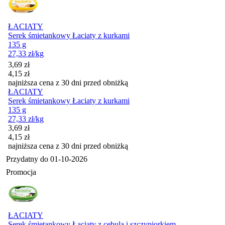
ŁACIATY
Serek śmietankowy Łaciaty z kurkami
135 g
27,33
zł
/kg
Cena promocyjna
3,69
zł
4,15
zł
najniższa cena z 30 dni przed obniżką
ŁACIATY
Serek śmietankowy Łaciaty z kurkami
135 g
27,33
zł
/kg
Cena promocyjna
3,69
zł
4,15
zł
najniższa cena z 30 dni przed obniżką
Przydatny do
01-10-2026
Promocja
ŁACIATY
Serek śmietankowy Łaciaty z cebulą i szczypiorkiem