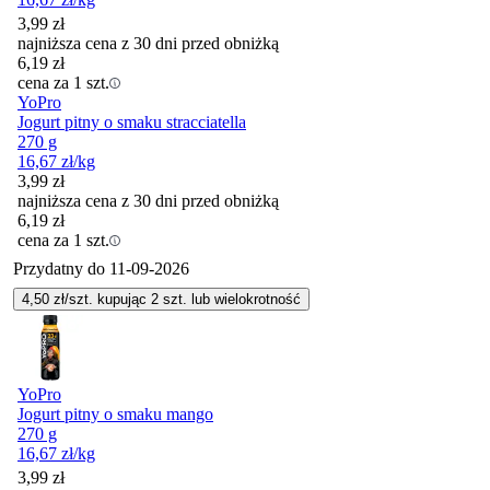
3,99
zł
najniższa cena z 30 dni przed obniżką
6,19
zł
cena za 1 szt.
YoPro
Jogurt pitny o smaku stracciatella
270 g
16,67
zł
/kg
3,99
zł
najniższa cena z 30 dni przed obniżką
6,19
zł
cena za 1 szt.
Przydatny do
11-09-2026
4,50
zł/szt. kupując
2
szt.
lub wielokrotność
YoPro
Jogurt pitny o smaku mango
270 g
16,67
zł
/kg
3,99
zł