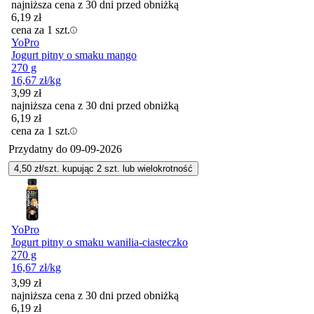
najniższa cena z 30 dni przed obniżką
6,19
zł
cena za 1 szt.
YoPro
Jogurt pitny o smaku mango
270 g
16,67
zł
/kg
3,99
zł
najniższa cena z 30 dni przed obniżką
6,19
zł
cena za 1 szt.
Przydatny do
09-09-2026
4,50
zł/szt. kupując
2
szt.
lub wielokrotność
YoPro
Jogurt pitny o smaku wanilia-ciasteczko
270 g
16,67
zł
/kg
3,99
zł
najniższa cena z 30 dni przed obniżką
6,19
zł