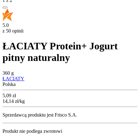
1
z
2
5.0
z 50 opinii
ŁACIATY Protein+ Jogurt
pitny naturalny
360 g
ŁACIATY
Polska
Cena
5,09
zł
14,14
zł
/kg
Sprzedawcą produktu jest Frisco S.A.
Produkt nie podlega zwrotowi