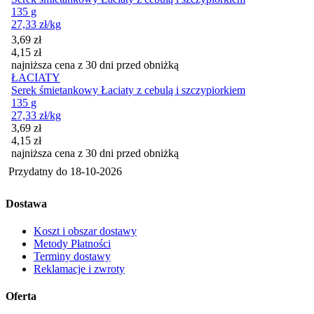
135 g
27,33
zł
/kg
Cena promocyjna
3,69
zł
4,15
zł
najniższa cena z 30 dni przed obniżką
ŁACIATY
Serek śmietankowy Łaciaty z cebulą i szczypiorkiem
135 g
27,33
zł
/kg
Cena promocyjna
3,69
zł
4,15
zł
najniższa cena z 30 dni przed obniżką
Przydatny do
18-10-2026
Dostawa
Koszt i obszar dostawy
Metody Płatności
Terminy dostawy
Reklamacje i zwroty
Oferta