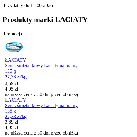
Przydatny do
11-09-2026
Produkty marki ŁACIATY
Promocja
ŁACIATY
Serek śmietankowy Łaciaty naturalny
135 g
27,33
zł
/kg
Cena promocyjna
3,69
zł
4,05
zł
najniższa cena z 30 dni przed obniżką
ŁACIATY
Serek śmietankowy Łaciaty naturalny
135 g
27,33
zł
/kg
Cena promocyjna
3,69
zł
4,05
zł
najniższa cena z 30 dni przed obniżką