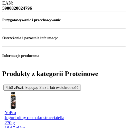
EAN:
5900820024796
Przygotowywanie i przechowywanie
Ostrzeżenia i pozostałe informacje
Informacje producenta
Produkty z kategorii Proteinowe
4,50
zł/szt. kupując
2
szt.
lub wielokrotność
YoPro
Jogurt pitny o smaku stracciatella
270 g
16,67
zł
/kg