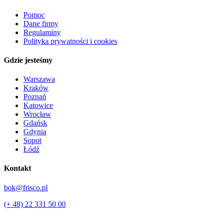
Pomoc
Dane firmy
Regulaminy
Polityka prywatności i cookies
Gdzie jesteśmy
Warszawa
Kraków
Poznań
Katowice
Wrocław
Gdańsk
Gdynia
Sopot
Łódź
Kontakt
bok@frisco.pl
(+ 48) 22 331 50 00