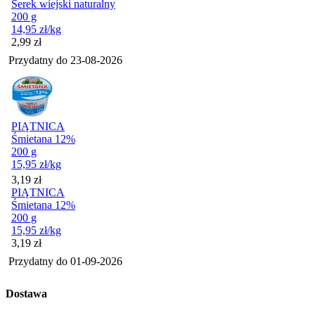
Serek wiejski naturalny
200 g
14,95
zł
/kg
Cena
2,99
zł
Przydatny do
23-08-2026
PIĄTNICA
Śmietana 12%
200 g
15,95
zł
/kg
Cena
3,19
zł
PIĄTNICA
Śmietana 12%
200 g
15,95
zł
/kg
Cena
3,19
zł
Przydatny do
01-09-2026
Dostawa