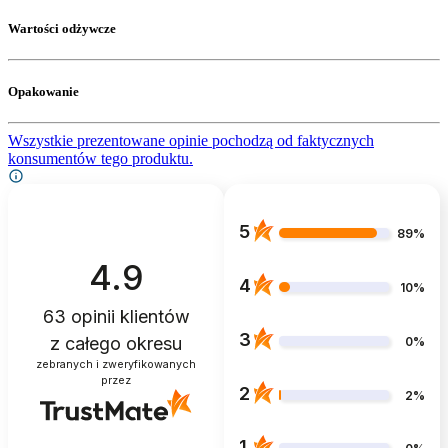
Wartości odżywcze
Opakowanie
Wszystkie prezentowane opinie pochodzą od faktycznych
konsumentów tego produktu.
5
89%
4.9
4
10%
63
opinii klientów
3
z całego okresu
0%
zebranych i zweryfikowanych
przez
2
2%
1