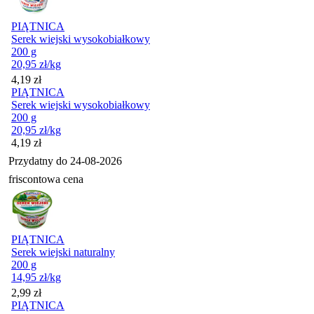
PIĄTNICA
Serek wiejski wysokobiałkowy
200 g
20,95
zł
/kg
Cena
4,19
zł
PIĄTNICA
Serek wiejski wysokobiałkowy
200 g
20,95
zł
/kg
Cena
4,19
zł
Przydatny do
24-08-2026
friscontowa cena
PIĄTNICA
Serek wiejski naturalny
200 g
14,95
zł
/kg
Cena
2,99
zł
PIĄTNICA