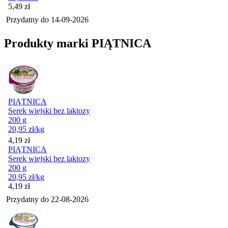
Cena
5,49
zł
Przydatny do
14-09-2026
Produkty marki PIĄTNICA
PIĄTNICA
Serek wiejski bez laktozy
200 g
20,95
zł
/kg
Cena
4,19
zł
PIĄTNICA
Serek wiejski bez laktozy
200 g
20,95
zł
/kg
Cena
4,19
zł
Przydatny do
22-08-2026