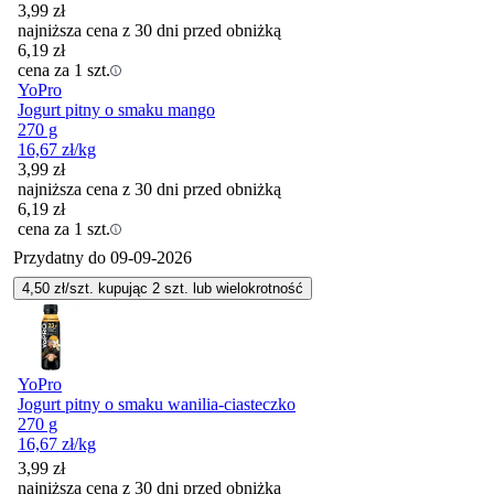
3,99
zł
najniższa cena z 30 dni przed obniżką
6,19
zł
cena za 1 szt.
YoPro
Jogurt pitny o smaku mango
270 g
16,67
zł
/kg
3,99
zł
najniższa cena z 30 dni przed obniżką
6,19
zł
cena za 1 szt.
Przydatny do
09-09-2026
4,50
zł/szt. kupując
2
szt.
lub wielokrotność
YoPro
Jogurt pitny o smaku wanilia-ciasteczko
270 g
16,67
zł
/kg
3,99
zł
najniższa cena z 30 dni przed obniżką