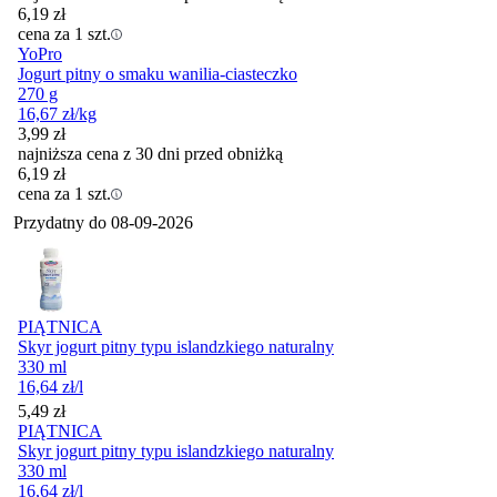
6,19
zł
cena za 1 szt.
YoPro
Jogurt pitny o smaku wanilia-ciasteczko
270 g
16,67
zł
/kg
3,99
zł
najniższa cena z 30 dni przed obniżką
6,19
zł
cena za 1 szt.
Przydatny do
08-09-2026
PIĄTNICA
Skyr jogurt pitny typu islandzkiego naturalny
330 ml
16,64
zł
/l
Cena
5,49
zł
PIĄTNICA
Skyr jogurt pitny typu islandzkiego naturalny
330 ml
16,64
zł
/l