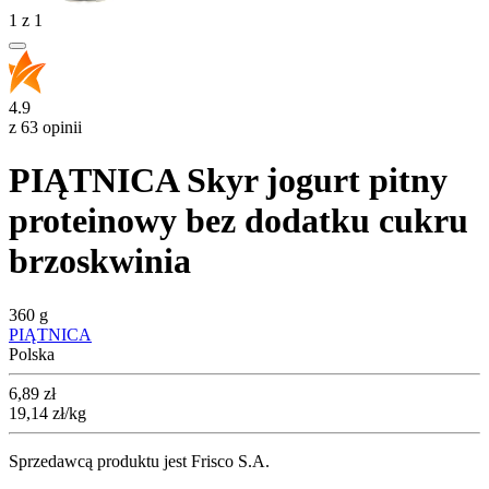
1
z
1
4.9
z 63 opinii
PIĄTNICA Skyr jogurt pitny
proteinowy bez dodatku cukru
brzoskwinia
360 g
PIĄTNICA
Polska
Cena
6,89
zł
19,14
zł
/kg
Sprzedawcą produktu jest Frisco S.A.