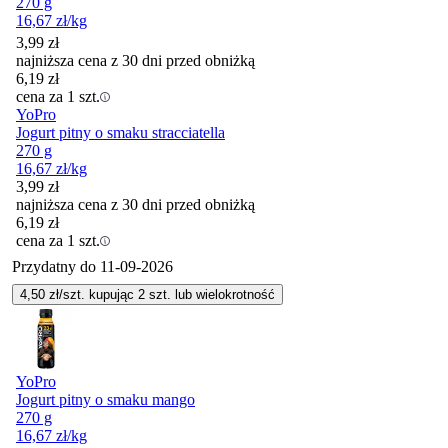
270 g
16,67
zł
/kg
3,99
zł
najniższa cena z 30 dni przed obniżką
6,19
zł
cena za 1 szt.
YoPro
Jogurt pitny o smaku stracciatella
270 g
16,67
zł
/kg
3,99
zł
najniższa cena z 30 dni przed obniżką
6,19
zł
cena za 1 szt.
Przydatny do
11-09-2026
4,50
zł/szt. kupując
2
szt.
lub wielokrotność
YoPro
Jogurt pitny o smaku mango
270 g
16,67
zł
/kg