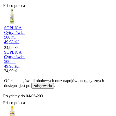
Frisco poleca
SOPLICA
Cytrynówka
500 ml
49,98
zł
/l
Cena
24,99
zł
SOPLICA
Cytrynówka
500 ml
49,98
zł
/l
Cena
24,99
zł
Oferta napojów alkoholowych oraz napojów energetycznych
dostępna jest po
.
zalogowaniu
Przydatny do
04-06-2031
Frisco poleca