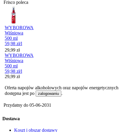
Frisco poleca
WYBOROWA
Wiśniowa
500 ml
59,98
zł
/l
Cena
29,99
zł
WYBOROWA
Wiśniowa
500 ml
59,98
zł
/l
Cena
29,99
zł
Oferta napojów alkoholowych oraz napojów energetycznych
dostępna jest po
.
zalogowaniu
Przydatny do
05-06-2031
Dostawa
Koszt i obszar dostawy