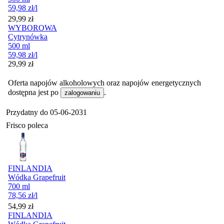
59,98
zł
/l
Cena
29,99
zł
WYBOROWA
Cytrynówka
500 ml
59,98
zł
/l
Cena
29,99
zł
Oferta napojów alkoholowych oraz napojów energetycznych
dostępna jest po
.
zalogowaniu
Przydatny do
05-06-2031
Frisco poleca
FINLANDIA
Wódka Grapefruit
700 ml
78,56
zł
/l
Cena
54,99
zł
FINLANDIA