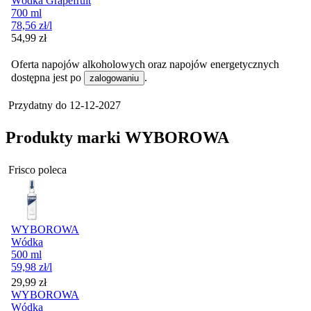
Wódka Grapefruit
700 ml
78,56
zł
/l
Cena
54,99
zł
Oferta napojów alkoholowych oraz napojów energetycznych
dostępna jest po
.
zalogowaniu
Przydatny do
12-12-2027
Produkty marki WYBOROWA
Frisco poleca
WYBOROWA
Wódka
500 ml
59,98
zł
/l
Cena
29,99
zł
WYBOROWA
Wódka