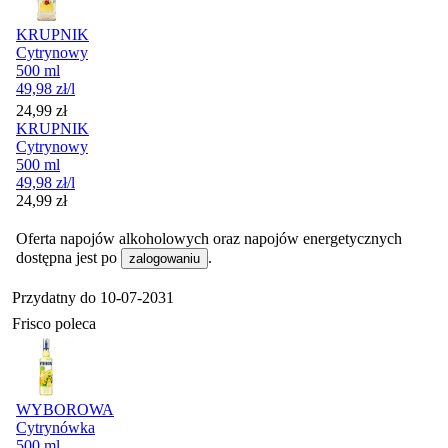
KRUPNIK
Cytrynowy
500 ml
49,98
zł
/l
Cena
24,99
zł
KRUPNIK
Cytrynowy
500 ml
49,98
zł
/l
Cena
24,99
zł
Oferta napojów alkoholowych oraz napojów energetycznych
dostępna jest po
.
zalogowaniu
Przydatny do
10-07-2031
Frisco poleca
WYBOROWA
Cytrynówka
500 ml