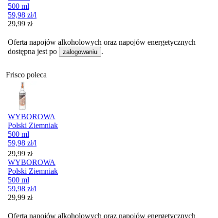
500 ml
59,98
zł
/l
Cena
29,99
zł
Oferta napojów alkoholowych oraz napojów energetycznych
dostępna jest po
.
zalogowaniu
Frisco poleca
WYBOROWA
Polski Ziemniak
500 ml
59,98
zł
/l
Cena
29,99
zł
WYBOROWA
Polski Ziemniak
500 ml
59,98
zł
/l
Cena
29,99
zł
Oferta napojów alkoholowych oraz napojów energetycznych