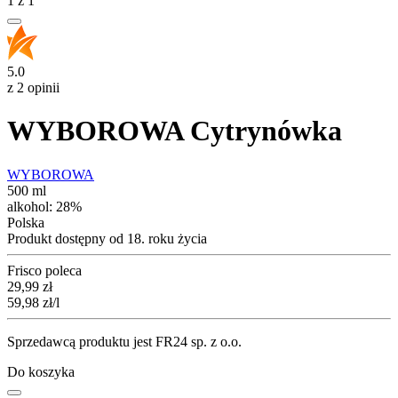
1
z
1
5.0
z 2 opinii
WYBOROWA Cytrynówka
WYBOROWA
500 ml
alkohol:
28%
Polska
Produkt dostępny od 18. roku życia
Frisco poleca
Cena
29,99
zł
59,98
zł
/l
Sprzedawcą produktu jest FR24 sp. z o.o.
Do koszyka