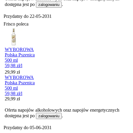
dostępna jest po
.
zalogowaniu
Przydatny do
22-05-2031
Frisco poleca
WYBOROWA
Polska Pszenica
500 ml
59,98
zł
/l
Cena
29,99
zł
WYBOROWA
Polska Pszenica
500 ml
59,98
zł
/l
Cena
29,99
zł
Oferta napojów alkoholowych oraz napojów energetycznych
dostępna jest po
.
zalogowaniu
Przydatny do
05-06-2031