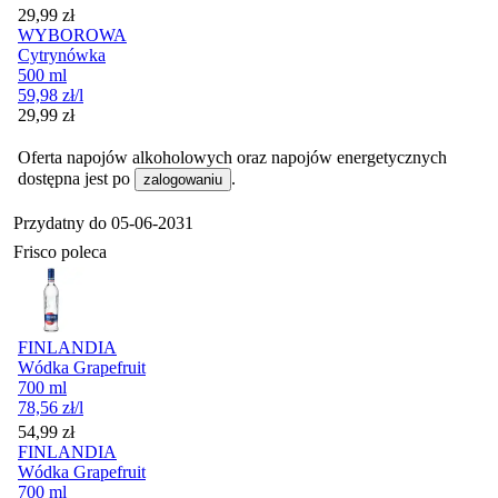
Cena
29,99
zł
WYBOROWA
Cytrynówka
500 ml
59,98
zł
/l
Cena
29,99
zł
Oferta napojów alkoholowych oraz napojów energetycznych
dostępna jest po
.
zalogowaniu
Przydatny do
05-06-2031
Frisco poleca
FINLANDIA
Wódka Grapefruit
700 ml
78,56
zł
/l
Cena
54,99
zł
FINLANDIA
Wódka Grapefruit
700 ml