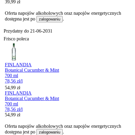
Cena
39,99
zł
Oferta napojów alkoholowych oraz napojów energetycznych
dostępna jest po
.
zalogowaniu
Przydatny do
21-06-2031
Frisco poleca
FINLANDIA
Botanical Cucumber & Mint
700 ml
78,56
zł
/l
Cena
54,99
zł
FINLANDIA
Botanical Cucumber & Mint
700 ml
78,56
zł
/l
Cena
54,99
zł
Oferta napojów alkoholowych oraz napojów energetycznych
dostępna jest po
.
zalogowaniu