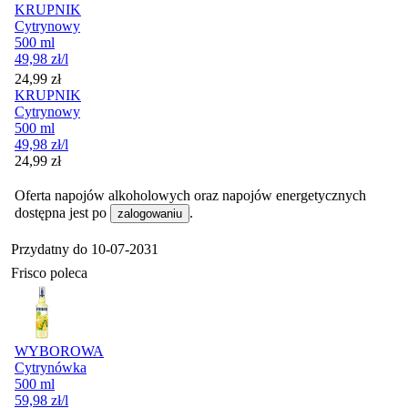
KRUPNIK
Cytrynowy
500 ml
49,98
zł
/l
Cena
24,99
zł
KRUPNIK
Cytrynowy
500 ml
49,98
zł
/l
Cena
24,99
zł
Oferta napojów alkoholowych oraz napojów energetycznych
dostępna jest po
.
zalogowaniu
Przydatny do
10-07-2031
Frisco poleca
WYBOROWA
Cytrynówka
500 ml
59,98
zł
/l