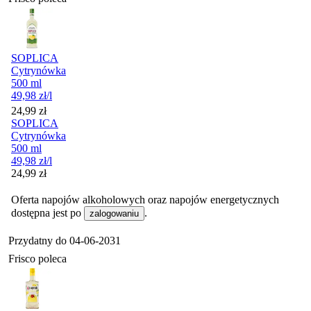
SOPLICA
Cytrynówka
500 ml
49,98
zł
/l
Cena
24,99
zł
SOPLICA
Cytrynówka
500 ml
49,98
zł
/l
Cena
24,99
zł
Oferta napojów alkoholowych oraz napojów energetycznych
dostępna jest po
.
zalogowaniu
Przydatny do
04-06-2031
Frisco poleca