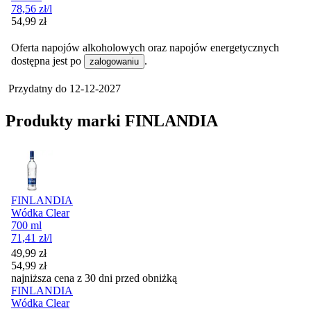
78,56
zł
/l
Cena
54,99
zł
Oferta napojów alkoholowych oraz napojów energetycznych
dostępna jest po
.
zalogowaniu
Przydatny do
12-12-2027
Produkty marki FINLANDIA
FINLANDIA
Wódka Clear
700 ml
71,41
zł
/l
Cena promocyjna
49,99
zł
54,99
zł
najniższa cena z 30 dni przed obniżką
FINLANDIA
Wódka Clear