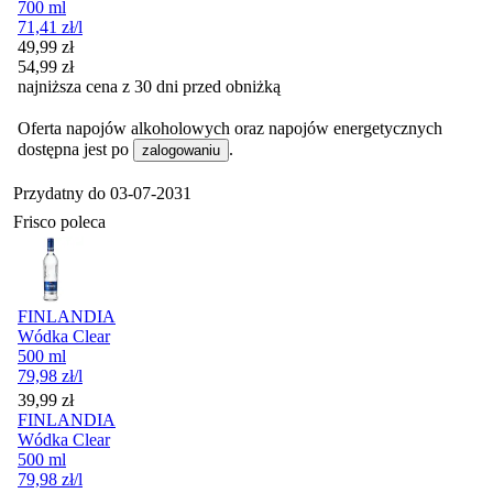
700 ml
71,41
zł
/l
Cena promocyjna
49,99
zł
54,99
zł
najniższa cena z 30 dni przed obniżką
Oferta napojów alkoholowych oraz napojów energetycznych
dostępna jest po
.
zalogowaniu
Przydatny do
03-07-2031
Frisco poleca
FINLANDIA
Wódka Clear
500 ml
79,98
zł
/l
Cena
39,99
zł
FINLANDIA
Wódka Clear
500 ml
79,98
zł
/l