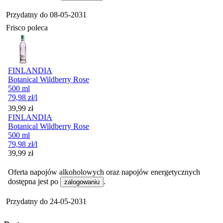
Przydatny do
08-05-2031
Frisco poleca
FINLANDIA
Botanical Wildberry Rose
500 ml
79,98
zł
/l
Cena
39,99
zł
FINLANDIA
Botanical Wildberry Rose
500 ml
79,98
zł
/l
Cena
39,99
zł
Oferta napojów alkoholowych oraz napojów energetycznych
dostępna jest po
.
zalogowaniu
Przydatny do
24-05-2031