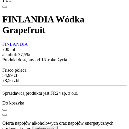
1
z
1
FINLANDIA Wódka
Grapefruit
FINLANDIA
700 ml
alkohol:
37,5%
Produkt dostępny od 18. roku życia
Frisco poleca
Cena
54,99
zł
78,56
zł
/l
Sprzedawcą produktu jest FR24 sp. z o.o.
Do koszyka
Oferta napojów alkoholowych oraz napojów energetycznych
dostępna jest po
.
zalogowaniu