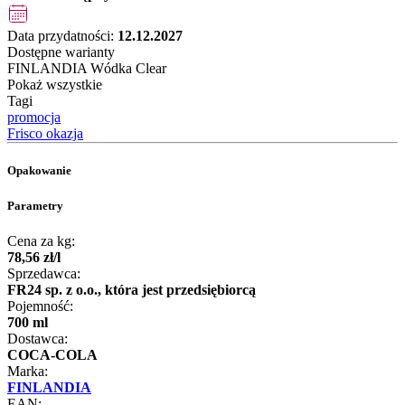
Data przydatności:
12.12.2027
Dostępne warianty
FINLANDIA Wódka Clear
Pokaż wszystkie
Tagi
promocja
Frisco okazja
Opakowanie
Parametry
Cena za kg:
78
,
56
zł
/
l
Sprzedawca:
FR24 sp. z o.o., która jest przedsiębiorcą
Pojemność:
700 ml
Dostawca:
COCA-COLA
Marka:
FINLANDIA
EAN: