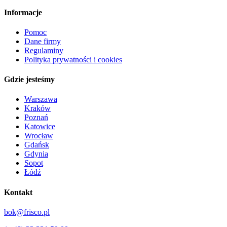
Informacje
Pomoc
Dane firmy
Regulaminy
Polityka prywatności i cookies
Gdzie jesteśmy
Warszawa
Kraków
Poznań
Katowice
Wrocław
Gdańsk
Gdynia
Sopot
Łódź
Kontakt
bok@frisco.pl