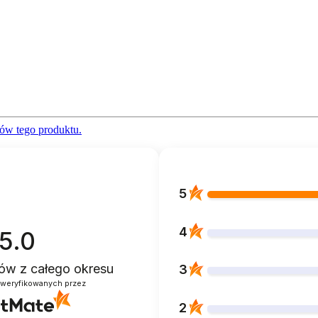
ów tego produktu.
5
4
5.0
ntów
z całego okresu
3
zweryfikowanych przez
2