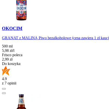
OKOCIM
GRANAT z MALINĄ Piwo bezalkoholowe (cena zawiera 1 zł kaucji 
500 ml
5,98
zł
/l
Frisco poleca
Cena
2,99
zł
Do koszyka
4.9
z 7 opinii