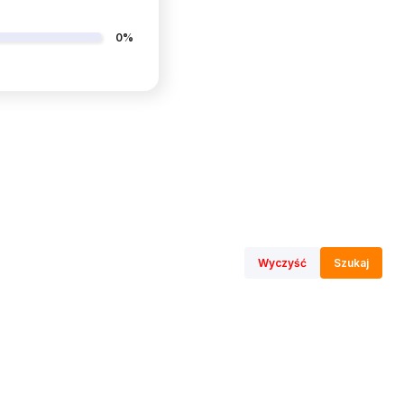
0%
Wyczyść
Szukaj