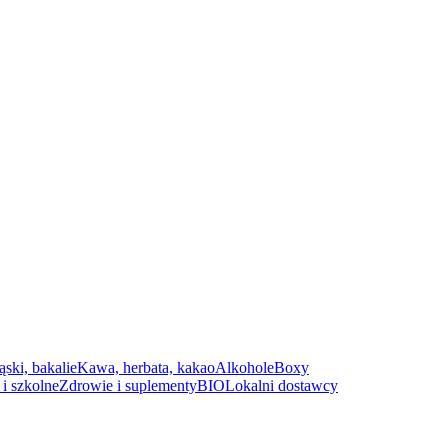
ąski, bakalie
Kawa, herbata, kakao
Alkohole
Boxy
i szkolne
Zdrowie i suplementy
BIO
Lokalni dostawcy