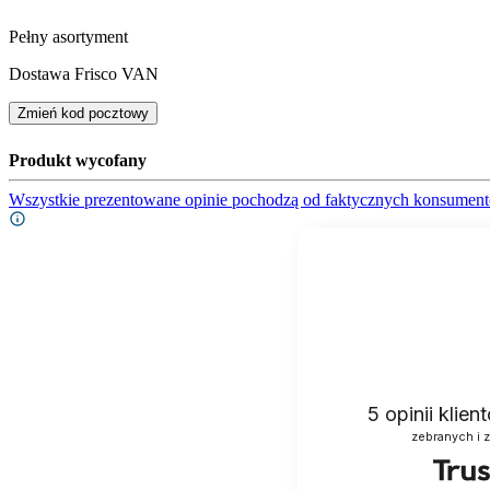
Pełny asortyment
Dostawa Frisco VAN
Zmień kod pocztowy
Produkt wycofany
Wszystkie prezentowane opinie pochodzą od faktycznych konsument
5
opinii klie
zebranych i 