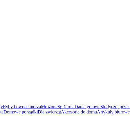
ny
Ryby i owoce morza
Mrożone
Spiżarnia
Dania gotowe
Słodycze, przek
ta
Domowe porządki
Dla zwierząt
Akcesoria do domu
Artykuły biurowe 