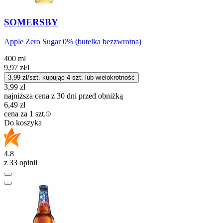
SOMERSBY
Apple Zero Sugar 0% (butelka bezzwrotna)
400 ml
9,97
zł
/l
3,99
zł/szt. kupując
4
szt.
lub wielokrotność
3,99
zł
najniższa cena z 30 dni przed obniżką
6,49
zł
cena za 1 szt.
Do koszyka
4.8
z 33 opinii