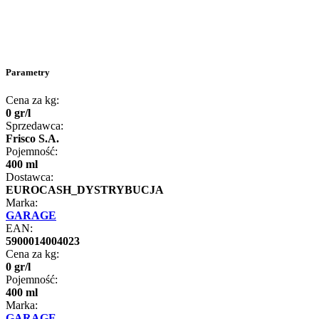
Parametry
Cena za kg:
0
gr
/
l
Sprzedawca:
Frisco S.A.
Pojemność:
400 ml
Dostawca:
EUROCASH_DYSTRYBUCJA
Marka:
GARAGE
EAN:
5900014004023
Cena za kg:
0
gr
/
l
Pojemność:
400 ml
Marka:
GARAGE