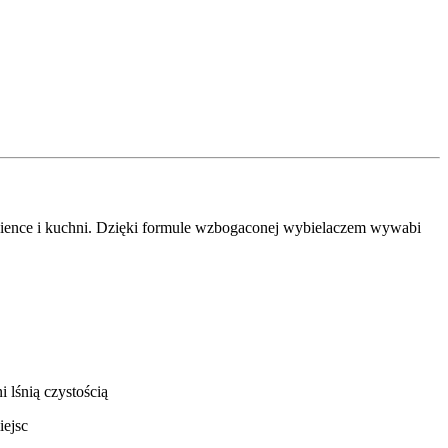
zience i kuchni. Dzięki formule wzbogaconej wybielaczem wywabi
 lśnią czystością
iejsc