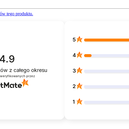
ów tego produktu.
5
4
4.9
ntów
z całego okresu
3
zweryfikowanych przez
2
1