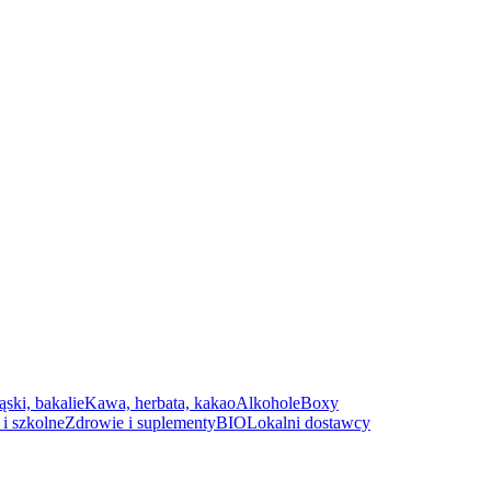
ąski, bakalie
Kawa, herbata, kakao
Alkohole
Boxy
i szkolne
Zdrowie i suplementy
BIO
Lokalni dostawcy