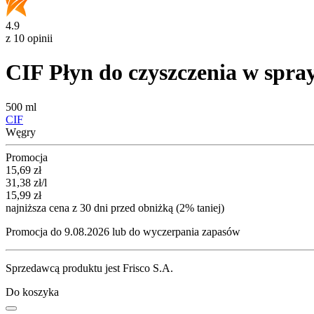
4.9
z 10 opinii
CIF Płyn do czyszczenia w spra
500 ml
CIF
Węgry
Promocja
Cena promocyjna
15,69
zł
31,38
zł
/l
15,99
zł
najniższa cena z 30 dni przed obniżką (2% taniej)
Promocja do 9.08.2026 lub do wyczerpania zapasów
Sprzedawcą produktu jest Frisco S.A.
Do koszyka