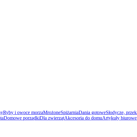
ny
Ryby i owoce morza
Mrożone
Spiżarnia
Dania gotowe
Słodycze, przek
ta
Domowe porządki
Dla zwierząt
Akcesoria do domu
Artykuły biurowe 