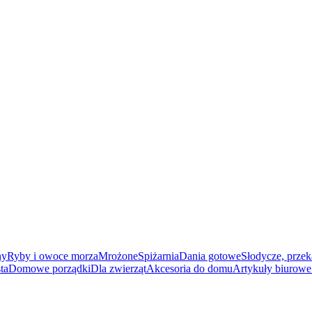
ny
Ryby i owoce morza
Mrożone
Spiżarnia
Dania gotowe
Słodycze, przek
ta
Domowe porządki
Dla zwierząt
Akcesoria do domu
Artykuły biurowe 