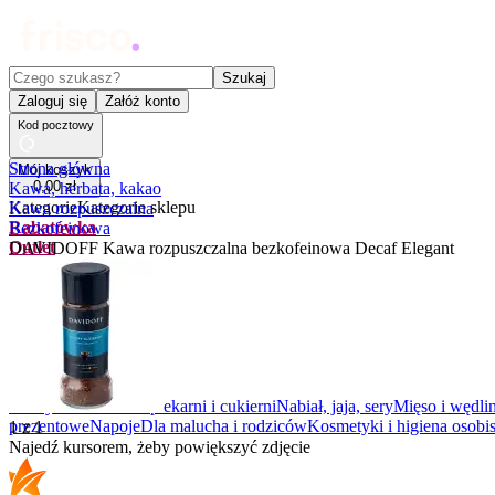
Czego szukasz?
Szukaj
Zaloguj się
Załóż konto
Kod pocztowy
Strona główna
Mój koszyk
0
,
00
zł
Kawa, herbata, kakao
Kategorie
Kategorie sklepu
Kawa rozpuszczalna
Rabatówka
Bezkofeinowa
Outlet
DAVIDOFF Kawa rozpuszczalna bezkofeinowa Decaf Elegant
Promocje
Nowości
Kupony
Dla Biura
Warzywa i owoce
Z piekarni i cukierni
Nabiał, jaja, sery
Mięso i wędli
prezentowe
Napoje
Dla malucha i rodziców
Kosmetyki i higiena osobis
1
z
1
Najedź kursorem, żeby powiększyć zdjęcie