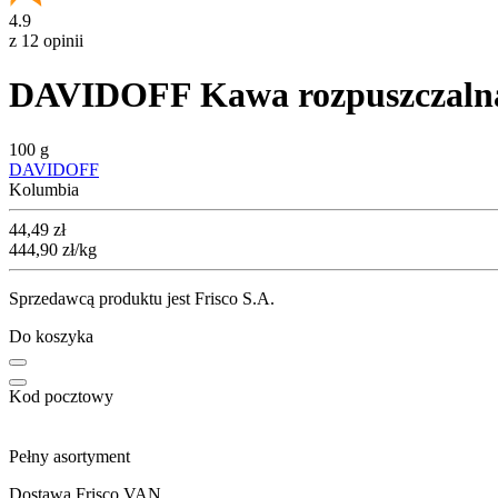
4.9
z 12 opinii
DAVIDOFF Kawa rozpuszczalna 
100 g
DAVIDOFF
Kolumbia
Cena
44,49
zł
444,90
zł
/kg
Sprzedawcą produktu jest Frisco S.A.
Do koszyka
Kod pocztowy
Pełny asortyment
Dostawa Frisco VAN