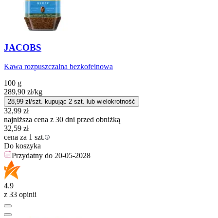
JACOBS
Kawa rozpuszczalna bezkofeinowa
100 g
289,90
zł
/kg
28,99
zł/szt. kupując
2
szt.
lub wielokrotność
32,99
zł
najniższa cena z 30 dni przed obniżką
32,59
zł
cena za 1 szt.
Do koszyka
Przydatny do
20-05-2028
4.9
z 33 opinii