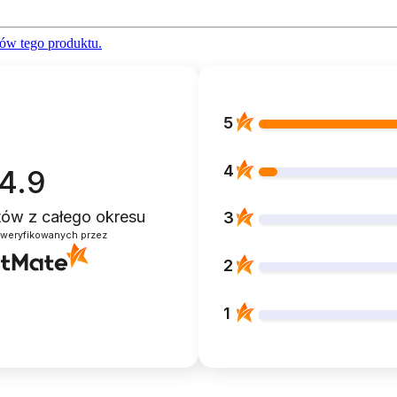
ów tego produktu.
5
4
4.9
ntów
z całego okresu
3
zweryfikowanych przez
2
1