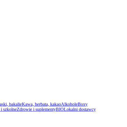
ąski, bakalie
Kawa, herbata, kakao
Alkohole
Boxy
i szkolne
Zdrowie i suplementy
BIO
Lokalni dostawcy