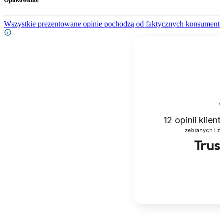
Wszystkie prezentowane opinie pochodzą od faktycznych konsument
12
opinii klie
zebranych i 