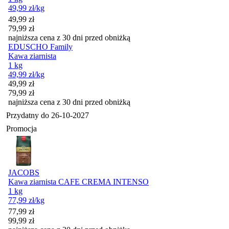
49,99
zł
/kg
Cena promocyjna
49,99
zł
79,99
zł
najniższa cena z 30 dni przed obniżką
EDUSCHO Family
Kawa ziarnista
1 kg
49,99
zł
/kg
Cena promocyjna
49,99
zł
79,99
zł
najniższa cena z 30 dni przed obniżką
Przydatny do
26-10-2027
Promocja
JACOBS
Kawa ziarnista CAFE CREMA INTENSO
1 kg
77,99
zł
/kg
Cena promocyjna
77,99
zł
99,99
zł