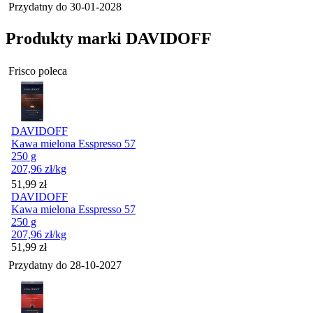
Przydatny do
30-01-2028
Produkty marki DAVIDOFF
Frisco poleca
DAVIDOFF
Kawa mielona Esspresso 57
250 g
207,96
zł
/kg
Cena
51,99
zł
DAVIDOFF
Kawa mielona Esspresso 57
250 g
207,96
zł
/kg
Cena
51,99
zł
Przydatny do
28-10-2027