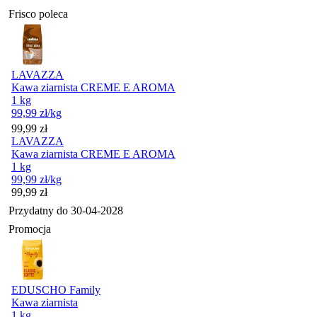
Frisco poleca
LAVAZZA
Kawa ziarnista CREME E AROMA
1 kg
99,99
zł
/kg
Cena
99,99
zł
LAVAZZA
Kawa ziarnista CREME E AROMA
1 kg
99,99
zł
/kg
Cena
99,99
zł
Przydatny do
30-04-2028
Promocja
EDUSCHO Family
Kawa ziarnista
1 kg