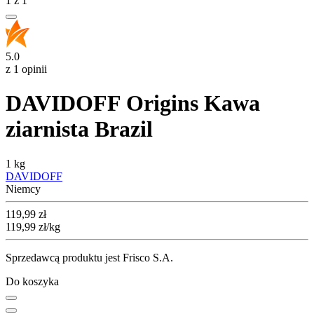
1
z
1
5.0
z 1 opinii
DAVIDOFF Origins Kawa
ziarnista Brazil
1 kg
DAVIDOFF
Niemcy
Cena
119,99
zł
119,99
zł
/kg
Sprzedawcą produktu jest Frisco S.A.
Do koszyka