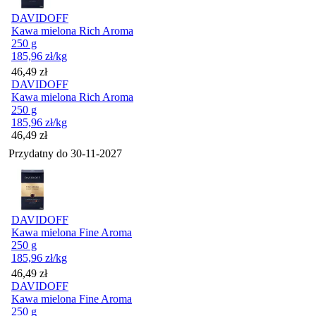
DAVIDOFF
Kawa mielona Rich Aroma
250 g
185,96
zł
/kg
Cena
46,49
zł
DAVIDOFF
Kawa mielona Rich Aroma
250 g
185,96
zł
/kg
Cena
46,49
zł
Przydatny do
30-11-2027
DAVIDOFF
Kawa mielona Fine Aroma
250 g
185,96
zł
/kg
Cena
46,49
zł
DAVIDOFF
Kawa mielona Fine Aroma
250 g