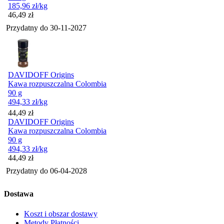
185,96
zł
/kg
Cena
46,49
zł
Przydatny do
30-11-2027
DAVIDOFF Origins
Kawa rozpuszczalna Colombia
90 g
494,33
zł
/kg
Cena
44,49
zł
DAVIDOFF Origins
Kawa rozpuszczalna Colombia
90 g
494,33
zł
/kg
Cena
44,49
zł
Przydatny do
06-04-2028
Dostawa
Koszt i obszar dostawy
Metody Płatności