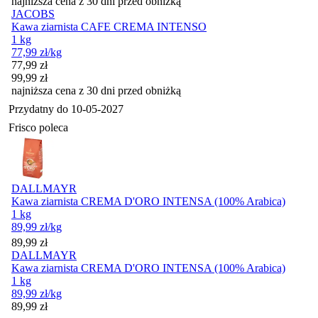
najniższa cena z 30 dni przed obniżką
JACOBS
Kawa ziarnista CAFE CREMA INTENSO
1 kg
77,99
zł
/kg
Cena promocyjna
77,99
zł
99,99
zł
najniższa cena z 30 dni przed obniżką
Przydatny do
10-05-2027
Frisco poleca
DALLMAYR
Kawa ziarnista CREMA D'ORO INTENSA (100% Arabica)
1 kg
89,99
zł
/kg
Cena
89,99
zł
DALLMAYR
Kawa ziarnista CREMA D'ORO INTENSA (100% Arabica)
1 kg
89,99
zł
/kg
Cena
89,99
zł