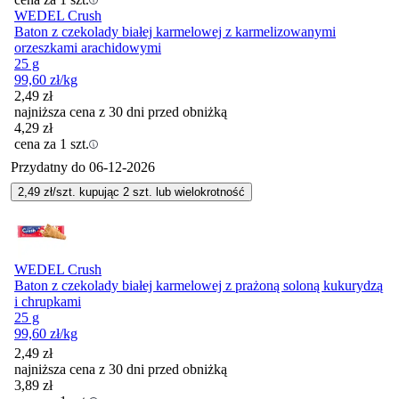
WEDEL Crush
Baton z czekolady białej karmelowej z karmelizowanymi
orzeszkami arachidowymi
25 g
99,60
zł
/kg
2,49
zł
najniższa cena z 30 dni przed obniżką
4,29
zł
cena za 1 szt.
Przydatny do
06-12-2026
2,49
zł/szt. kupując
2
szt.
lub wielokrotność
WEDEL Crush
Baton z czekolady białej karmelowej z prażoną soloną kukurydzą
i chrupkami
25 g
99,60
zł
/kg
2,49
zł
najniższa cena z 30 dni przed obniżką
3,89
zł