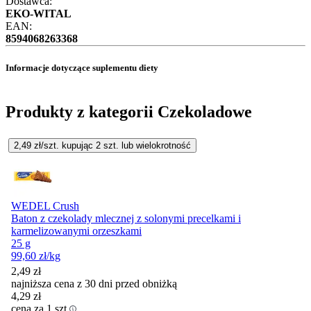
Dostawca:
EKO-WITAL
EAN:
8594068263368
Informacje dotyczące suplementu diety
Produkty z kategorii Czekoladowe
2,49
zł/szt. kupując
2
szt.
lub wielokrotność
WEDEL Crush
Baton z czekolady mlecznej z solonymi precelkami i
karmelizowanymi orzeszkami
25 g
99,60
zł
/kg
2,49
zł
najniższa cena z 30 dni przed obniżką
4,29
zł
cena za 1 szt.