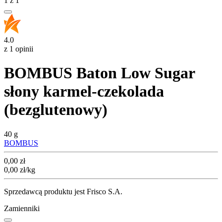
1
z
1
4.0
z 1 opinii
BOMBUS Baton Low Sugar
słony karmel-czekolada
(bezglutenowy)
40 g
BOMBUS
Cena
0,00
zł
0,00
zł
/kg
Sprzedawcą produktu jest Frisco S.A.
Zamienniki