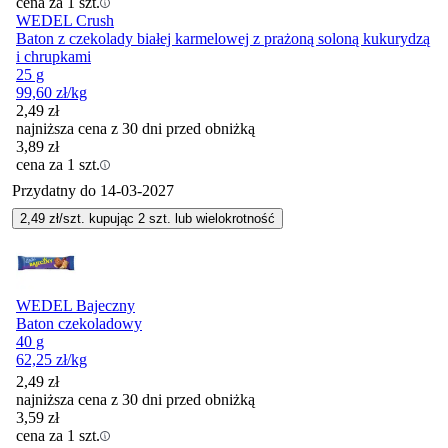
cena za 1 szt.
WEDEL Crush
Baton z czekolady białej karmelowej z prażoną soloną kukurydzą
i chrupkami
25 g
99,60
zł
/kg
2,49
zł
najniższa cena z 30 dni przed obniżką
3,89
zł
cena za 1 szt.
Przydatny do
14-03-2027
2,49
zł/szt. kupując
2
szt.
lub wielokrotność
WEDEL Bajeczny
Baton czekoladowy
40 g
62,25
zł
/kg
2,49
zł
najniższa cena z 30 dni przed obniżką
3,59
zł
cena za 1 szt.