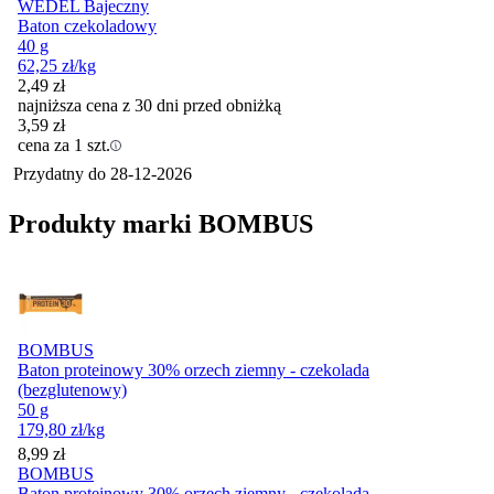
WEDEL Bajeczny
Baton czekoladowy
40 g
62,25
zł
/kg
2,49
zł
najniższa cena z 30 dni przed obniżką
3,59
zł
cena za 1 szt.
Przydatny do
28-12-2026
Produkty marki BOMBUS
BOMBUS
Baton proteinowy 30% orzech ziemny - czekolada
(bezglutenowy)
50 g
179,80
zł
/kg
Cena
8,99
zł
BOMBUS
Baton proteinowy 30% orzech ziemny - czekolada