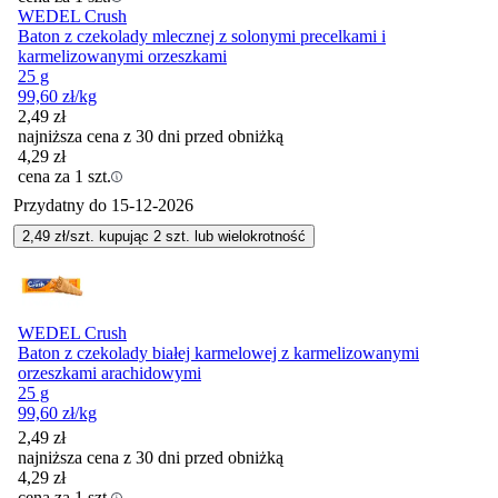
WEDEL Crush
Baton z czekolady mlecznej z solonymi precelkami i
karmelizowanymi orzeszkami
25 g
99,60
zł
/kg
2,49
zł
najniższa cena z 30 dni przed obniżką
4,29
zł
cena za 1 szt.
Przydatny do
15-12-2026
2,49
zł/szt. kupując
2
szt.
lub wielokrotność
WEDEL Crush
Baton z czekolady białej karmelowej z karmelizowanymi
orzeszkami arachidowymi
25 g
99,60
zł
/kg
2,49
zł
najniższa cena z 30 dni przed obniżką
4,29
zł
cena za 1 szt.