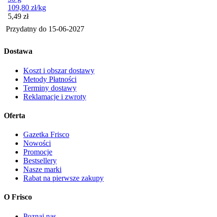
109,80
zł
/kg
Cena
5,49
zł
Przydatny do
15-06-2027
Dostawa
Koszt i obszar dostawy
Metody Płatności
Terminy dostawy
Reklamacje i zwroty
Oferta
Gazetka Frisco
Nowości
Promocje
Bestsellery
Nasze marki
Rabat na pierwsze zakupy
O Frisco
Poznaj nas